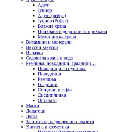
Адулт
Јуниор
Адулт (рефус)
Јуниор (Рефус)
Влажна храна
Прихрана и додатоци за прихрана
Медицинска храна
Витамини и минерали
Вкусни закуски
Играчки
Садови за храна и вода
Ремчиња, поводници, градници…
Поводници со пуштање
Поводници
Ремчиња
Градници
Синџири и сајли
Дисциплинки
Останато
Маски
Додатоци
Легла
Заштита од надворешни паразити
Хигиена и козметика