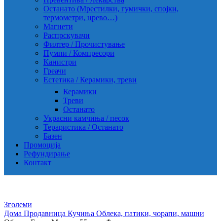
Останато (Мрестилки, гумички, спојки,
термометри, црево…)
Магнети
Распрскувачи
Филтер / Прочистување
Пумпи / Компресори
Канистри
Греачи
Естетика / Керамики, треви
Керамики
Треви
Останато
Украсни камчиња / песок
Тераристика / Останато
Базен
Промоција
Рефундирање
Контакт
Зголеми
Дома
Продавница
Кучиња
Облека, патики, чорапи, машни