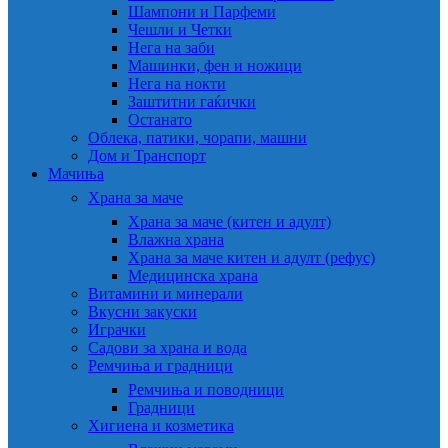
Шампони и Парфеми
Чешли и Четки
Нега на заби
Машинки, фен и ножици
Нега на нокти
Заштитни гаќички
Останато
Облека, патики, чорапи, машни
Дом и Транспорт
Мачиња
Храна за маче
Храна за маче (китен и адулт)
Влажна храна
Храна за маче китен и адулт (рефус)
Медицинска храна
Витамини и минерали
Вкусни закуски
Играчки
Садови за храна и вода
Ремчиња и градници
Ремчиња и поводници
Градници
Хигиена и козметика