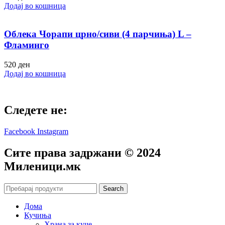
Додај во кошница
Облека Чорапи црно/сиви (4 парчиња) L –
Фламинго
520
ден
Додај во кошница
Следете не:
Facebook
Instagram
Сите права задржани © 2024
Mиленици.мк
Search
Дома
Кучиња
Храна за куче