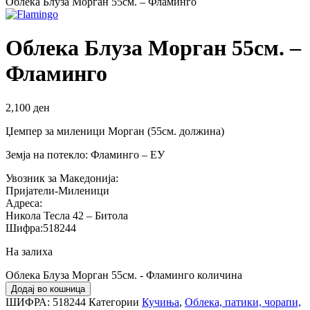
Облека Блуза Морган 55см. – Фламинго
Облека Блуза Морган 55см. –
Фламинго
2,100
ден
Џемпер за миленици Морган (55см. должина)
Земја на потекло: Фламинго – ЕУ
Увозник за Македонија:
Пријатели-Миленици
Адреса:
Никола Тесла 42 – Битола
Шифра:518244
На залиха
Облека Блуза Морган 55см. - Фламинго количина
Додај во кошница
ШИФРА:
518244
Категории
Кучиња
,
Облека, патики, чорапи,