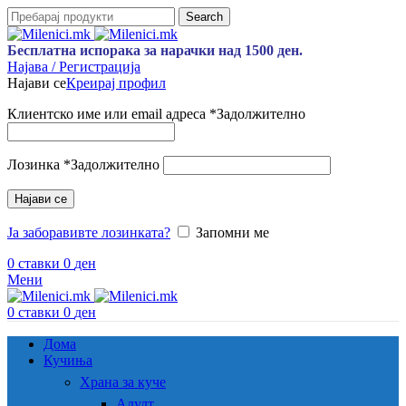
Search
Бесплатна испорака за нарачки над 1500 ден.
Најава / Регистрација
Најави се
Креирај профил
Клиентско име или email адреса
*
Задолжително
Лозинка
*
Задолжително
Најави се
Ја заборавивте лозинката?
Запомни ме
0
ставки
0
ден
Мени
0
ставки
0
ден
Дома
Кучиња
Храна за куче
Адулт