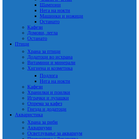
Шампони
Нега на нокти
Машинки и ножици
Останато
Кафези
Домови, легла
Останато
Птици
Храна за птици
Додатоци во исхрана
Витамини и минерали
Хигиена и козметика
Подлога
Нега на нокти
Кафези
Хранилки и поилки
Играчки и лулашки
Опрема за кафез
Гнезда и додатоци
Акваристика
Храна за риби
Аквариуми
Осветлување за аквариум
Превентива / Лекарства