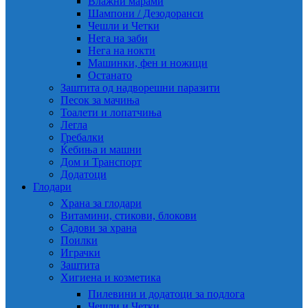
Влажни марами
Шампони / Дезодоранси
Чешли и Четки
Нега на заби
Нега на нокти
Машинки, фен и ножици
Останато
Заштита од надворешни паразити
Песок за мачиња
Тоалети и лопатчиња
Легла
Гребалки
Ќебиња и машни
Дом и Транспорт
Додатоци
Глодари
Храна за глодари
Витамини, стикови, блокови
Садови за храна
Поилки
Играчки
Заштита
Хигиена и козметика
Пилевини и додатоци за подлога
Чешли и Четки