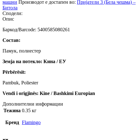
машни
Производот е достапен во:
Пријатели 3 (Бела чешма) –
Битола
Сподели:
Опис
Баркод/Barcode: 5400585080261
Состав:
Памук, полиестер
Земја на потекло: Кина / ЕУ
Përbërësit:
Pambuk, Poliester
Vendi i origjinës: Kine / Bashkimi Europian
Дополнителни информации
Тежина
0.35 кг
Бренд
Flamingo