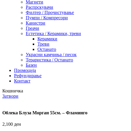
Магнети
Распрскувачи
Филтер / Прочистување
Пумпи / Компресори
Канистри
Греачи
Естетика / Керамики, треви
Керамики
Треви
Останато
Украсни камчиња / песок
Тераристика / Останато
Базен
Промоција
Рефундирање
Контакт
Кошничка
Затвори
Облека Блуза Морган 55см. – Фламинго
2,100
ден