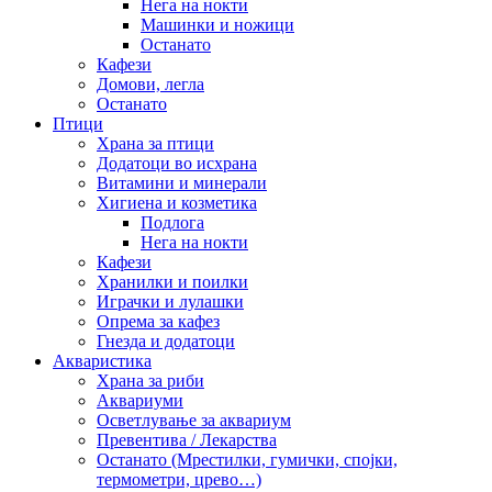
Нега на нокти
Машинки и ножици
Останато
Кафези
Домови, легла
Останато
Птици
Храна за птици
Додатоци во исхрана
Витамини и минерали
Хигиена и козметика
Подлога
Нега на нокти
Кафези
Хранилки и поилки
Играчки и лулашки
Опрема за кафез
Гнезда и додатоци
Акваристика
Храна за риби
Аквариуми
Осветлување за аквариум
Превентива / Лекарства
Останато (Мрестилки, гумички, спојки,
термометри, црево…)