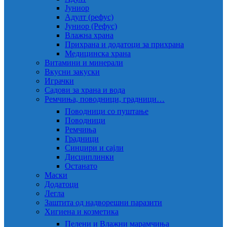
Јуниор
Адулт (рефус)
Јуниор (Рефус)
Влажна храна
Прихрана и додатоци за прихрана
Медицинска храна
Витамини и минерали
Вкусни закуски
Играчки
Садови за храна и вода
Ремчиња, поводници, градници…
Поводници со пуштање
Поводници
Ремчиња
Градници
Синџири и сајли
Дисциплинки
Останато
Маски
Додатоци
Легла
Заштита од надворешни паразити
Хигиена и козметика
Пелени и Влажни марамчиња