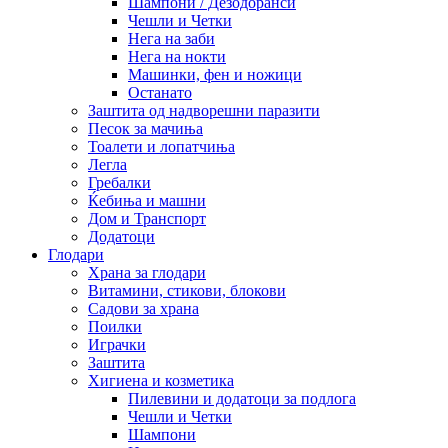
Шампони / Дезодоранси
Чешли и Четки
Нега на заби
Нега на нокти
Машинки, фен и ножици
Останато
Заштита од надворешни паразити
Песок за мачиња
Тоалети и лопатчиња
Легла
Гребалки
Ќебиња и машни
Дом и Транспорт
Додатоци
Глодари
Храна за глодари
Витамини, стикови, блокови
Садови за храна
Поилки
Играчки
Заштита
Хигиена и козметика
Пилевини и додатоци за подлога
Чешли и Четки
Шампони