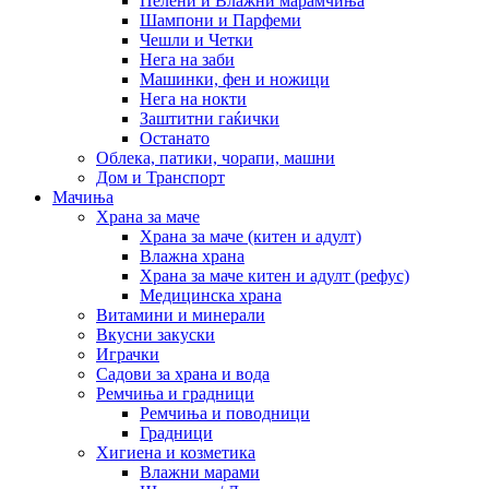
Пелени и Влажни марамчиња
Шампони и Парфеми
Чешли и Четки
Нега на заби
Машинки, фен и ножици
Нега на нокти
Заштитни гаќички
Останато
Облека, патики, чорапи, машни
Дом и Транспорт
Мачиња
Храна за маче
Храна за маче (китен и адулт)
Влажна храна
Храна за маче китен и адулт (рефус)
Медицинска храна
Витамини и минерали
Вкусни закуски
Играчки
Садови за храна и вода
Ремчиња и градници
Ремчиња и поводници
Градници
Хигиена и козметика
Влажни марами