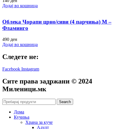
140
ден
Додај во кошница
Облека Чорапи црно/сиви (4 парчиња) M –
Фламинго
490
ден
Додај во кошница
Следете не:
Facebook
Instagram
Сите права задржани © 2024
Mиленици.мк
Search
Дома
Кучиња
Храна за куче
Адулт