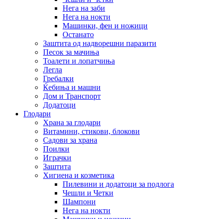
Нега на заби
Нега на нокти
Машинки, фен и ножици
Останато
Заштита од надворешни паразити
Песок за мачиња
Тоалети и лопатчиња
Легла
Гребалки
Ќебиња и машни
Дом и Транспорт
Додатоци
Глодари
Храна за глодари
Витамини, стикови, блокови
Садови за храна
Поилки
Играчки
Заштита
Хигиена и козметика
Пилевини и додатоци за подлога
Чешли и Четки
Шампони
Нега на нокти