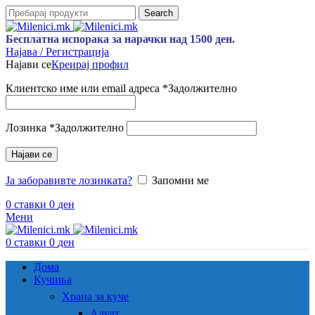
Search
Бесплатна испорака за нарачки над 1500 ден.
Најава / Регистрација
Најави се
Креирај профил
Клиентско име или email адреса
*
Задолжително
Лозинка
*
Задолжително
Најави се
Ја заборавивте лозинката?
Запомни ме
0
ставки
0
ден
Мени
0
ставки
0
ден
Дома
Кучиња
Храна за куче
Адулт