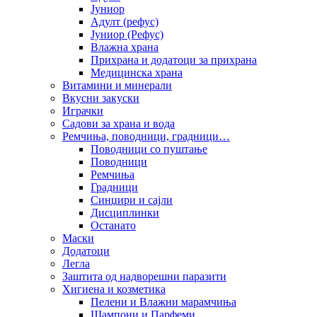
Јуниор
Адулт (рефус)
Јуниор (Рефус)
Влажна храна
Прихрана и додатоци за прихрана
Медицинска храна
Витамини и минерали
Вкусни закуски
Играчки
Садови за храна и вода
Ремчиња, поводници, градници…
Поводници со пуштање
Поводници
Ремчиња
Градници
Синџири и сајли
Дисциплинки
Останато
Маски
Додатоци
Легла
Заштита од надворешни паразити
Хигиена и козметика
Пелени и Влажни марамчиња
Шампони и Парфеми