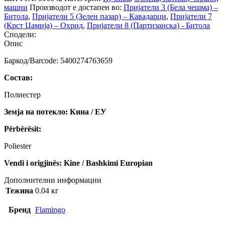
машни
Производот е достапен во:
Пријатели 3 (Бела чешма) –
Битола
,
Пријатели 5 (Зелен пазар) – Кавадарци
,
Пријатели 7
(Крст Џамија) – Охрид
,
Пријатели 8 (Партизанска) - Битола
Сподели:
Опис
Баркод/Barcode: 5400274763659
Состав:
Полиестер
Земја на потекло: Кина / ЕУ
Përbërësit:
Poliester
Vendi i origjinës: Kine / Bashkimi Europian
Дополнителни информации
Тежина
0.04 кг
Бренд
Flamingo