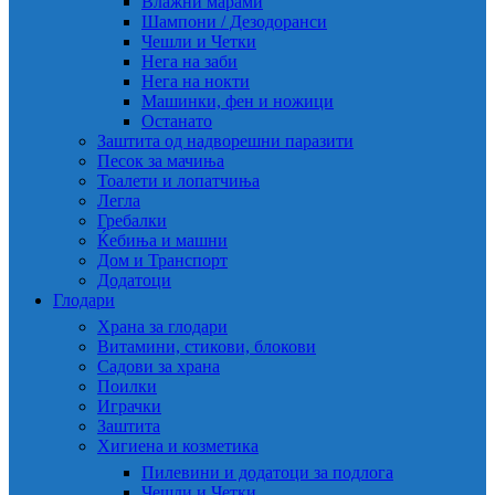
Влажни марами
Шампони / Дезодоранси
Чешли и Четки
Нега на заби
Нега на нокти
Машинки, фен и ножици
Останато
Заштита од надворешни паразити
Песок за мачиња
Тоалети и лопатчиња
Легла
Гребалки
Ќебиња и машни
Дом и Транспорт
Додатоци
Глодари
Храна за глодари
Витамини, стикови, блокови
Садови за храна
Поилки
Играчки
Заштита
Хигиена и козметика
Пилевини и додатоци за подлога
Чешли и Четки