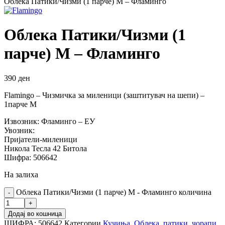
Облека Патики/Чизми (1 парче) M – Фламинго
Облека Патики/Чизми (1
парче) M – Фламинго
390
ден
Flamingo – Чизмичка за миленици (заштитувач на шепи) –
1парче М
Извозник: Фламинго – ЕУ
Увозник:
Пријатели-миленици
Никола Тесла 42 Битола
Шифра: 506642
На залиха
Облека Патики/Чизми (1 парче) M - Фламинго количина
Додај во кошница
ШИФРА:
506642
Категории
Кучиња
,
Облека, патики, чорапи,