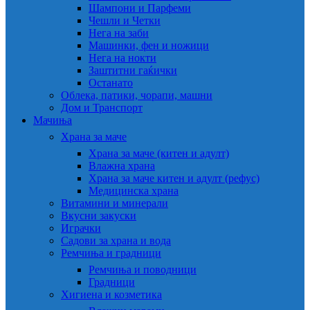
Шампони и Парфеми
Чешли и Четки
Нега на заби
Машинки, фен и ножици
Нега на нокти
Заштитни гаќички
Останато
Облека, патики, чорапи, машни
Дом и Транспорт
Мачиња
Храна за маче
Храна за маче (китен и адулт)
Влажна храна
Храна за маче китен и адулт (рефус)
Медицинска храна
Витамини и минерали
Вкусни закуски
Играчки
Садови за храна и вода
Ремчиња и градници
Ремчиња и поводници
Градници
Хигиена и козметика