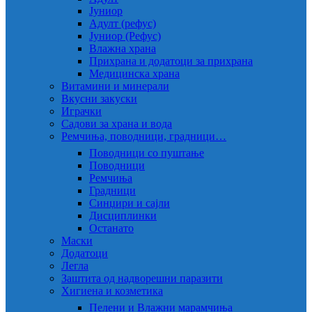
Јуниор
Адулт (рефус)
Јуниор (Рефус)
Влажна храна
Прихрана и додатоци за прихрана
Медицинска храна
Витамини и минерали
Вкусни закуски
Играчки
Садови за храна и вода
Ремчиња, поводници, градници…
Поводници со пуштање
Поводници
Ремчиња
Градници
Синџири и сајли
Дисциплинки
Останато
Маски
Додатоци
Легла
Заштита од надворешни паразити
Хигиена и козметика
Пелени и Влажни марамчиња