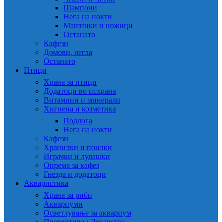
Шампони
Нега на нокти
Машинки и ножици
Останато
Кафези
Домови, легла
Останато
Птици
Храна за птици
Додатоци во исхрана
Витамини и минерали
Хигиена и козметика
Подлога
Нега на нокти
Кафези
Хранилки и поилки
Играчки и лулашки
Опрема за кафез
Гнезда и додатоци
Акваристика
Храна за риби
Аквариуми
Осветлување за аквариум
Превентива / Лекарства