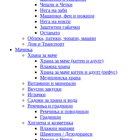
Чешли и Четки
Нега на заби
Машинки, фен и ножици
Нега на нокти
Заштитни гаќички
Останато
Облека, патики, чорапи, машни
Дом и Транспорт
Мачиња
Храна за маче
Храна за маче (китен и адулт)
Влажна храна
Храна за маче китен и адулт (рефус)
Медицинска храна
Витамини и минерали
Вкусни закуски
Играчки
Садови за храна и вода
Ремчиња и градници
Ремчиња и поводници
Градници
Хигиена и козметика
Влажни марами
Шампони / Дезодоранси
Чешли и Четки