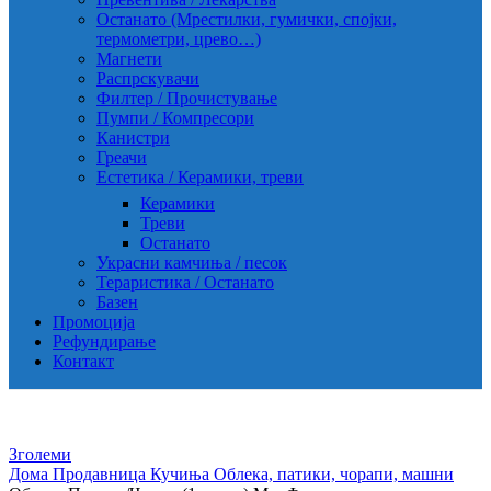
Останато (Мрестилки, гумички, спојки,
термометри, црево…)
Магнети
Распрскувачи
Филтер / Прочистување
Пумпи / Компресори
Канистри
Греачи
Естетика / Керамики, треви
Керамики
Треви
Останато
Украсни камчиња / песок
Тераристика / Останато
Базен
Промоција
Рефундирање
Контакт
Зголеми
Дома
Продавница
Кучиња
Облека, патики, чорапи, машни