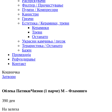
Распрскувачи
Филтер / Прочистување
Пумпи / Компресори
Канистри
Греачи
Естетика / Керамики, треви
Керамики
Треви
Останато
Украсни камчиња / песок
Тераристика / Останато
Базен
Промоција
Рефундирање
Контакт
Кошничка
Затвори
Облека Патики/Чизми (1 парче) M – Фламинго
390
ден
На залиха