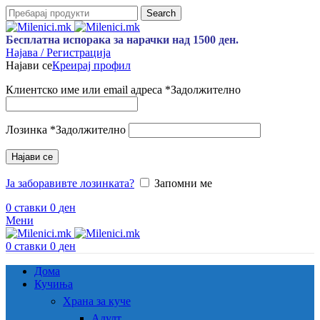
Search
Бесплатна испорака за нарачки над 1500 ден.
Најава / Регистрација
Најави се
Креирај профил
Клиентско име или email адреса
*
Задолжително
Лозинка
*
Задолжително
Најави се
Ја заборавивте лозинката?
Запомни ме
0
ставки
0
ден
Мени
0
ставки
0
ден
Дома
Кучиња
Храна за куче
Адулт