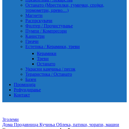
Останато (Мрестилки, гумички, спојки,
термометри, црево…)
Магнети
Распрскувачи
Филтер / Прочистување
Пумпи / Компресори
Канистри
Греачи
Естетика / Керамики, треви
Керамики
Треви
Останато
Украсни камчиња / песок
Тераристика / Останато
Базен
Промоција
Рефундирање
Контакт
Зголеми
Дома
Продавница
Кучиња
Облека, патики, чорапи, машни