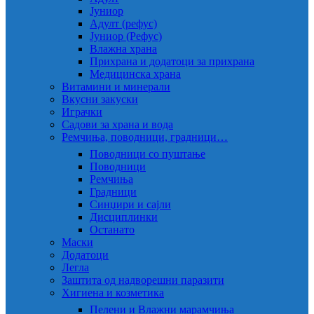
Јуниор
Адулт (рефус)
Јуниор (Рефус)
Влажна храна
Прихрана и додатоци за прихрана
Медицинска храна
Витамини и минерали
Вкусни закуски
Играчки
Садови за храна и вода
Ремчиња, поводници, градници…
Поводници со пуштање
Поводници
Ремчиња
Градници
Синџири и сајли
Дисциплинки
Останато
Маски
Додатоци
Легла
Заштита од надворешни паразити
Хигиена и козметика
Пелени и Влажни марамчиња