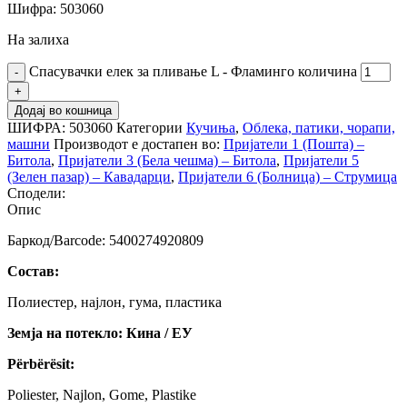
Шифра: 503060
На залиха
Спасувачки елек за пливање L - Фламинго количина
Додај во кошница
ШИФРА:
503060
Категории
Кучиња
,
Облека, патики, чорапи,
машни
Производот е достапен во:
Пријатели 1 (Пошта) –
Битола
,
Пријатели 3 (Бела чешма) – Битола
,
Пријатели 5
(Зелен пазар) – Кавадарци
,
Пријатели 6 (Болница) – Струмица
Сподели:
Опис
Баркод/Barcode: 5400274920809
Состав:
Полиестер, најлон, гума, пластика
Земја на потекло: Кина / ЕУ
Përbërësit:
Poliester, Najlon, Gome, Plastike