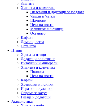
Заштита
Хигиена и козметика
Пилевини и додатоци за подлога
Чешли и Четки
Шампони
Нега на нокти
Машинки и ножици
Останато
Кафези
Домови, легла
Останато
Птици
Храна за птици
Додатоци во исхрана
Витамини и минерали
Хигиена и козметика
Подлога
Нега на нокти
Кафези
Хранилки и поилки
Играчки и лулашки
Опрема за кафез
Гнезда и додатоци
Акваристика
Храна за риби