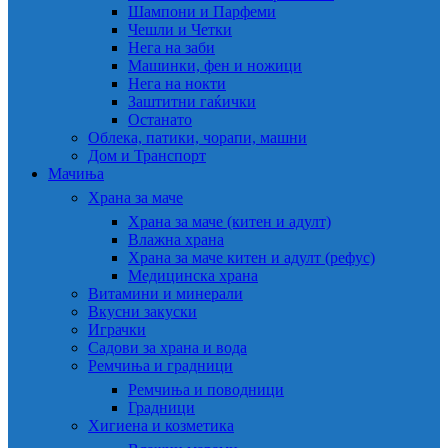
Шампони и Парфеми
Чешли и Четки
Нега на заби
Машинки, фен и ножици
Нега на нокти
Заштитни гаќички
Останато
Облека, патики, чорапи, машни
Дом и Транспорт
Мачиња
Храна за маче
Храна за маче (китен и адулт)
Влажна храна
Храна за маче китен и адулт (рефус)
Медицинска храна
Витамини и минерали
Вкусни закуски
Играчки
Садови за храна и вода
Ремчиња и градници
Ремчиња и поводници
Градници
Хигиена и козметика