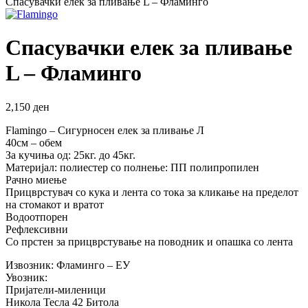
Спасувачки елек за пливање L – Фламинго
Спасувачки елек за пливање
L – Фламинго
2,150
ден
Flamingo – Сигурносен елек за пливање Л
40см – обем
За кучиња од: 25кг. до 45кг.
Материјал: полиестер со полнење: ПП полипропилен
Рачно миење
Прицврстувач со кука и лента со тока за кликање на пределот
на стомакот и вратот
Водоотпорен
Рефлексивни
Со прстен за прицврстување на поводник и опашка со лента
Извозник: Фламинго – ЕУ
Увозник:
Пријатели-миленици
Никола Тесла 42 Битола