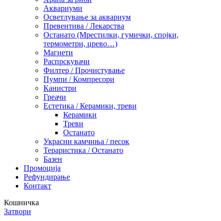
Аквариуми
Осветлување за аквариум
Превентива / Лекарства
Останато (Мрестилки, гумички, спојки,
термометри, црево…)
Магнети
Распрскувачи
Филтер / Прочистување
Пумпи / Компресори
Канистри
Греачи
Естетика / Керамики, треви
Керамики
Треви
Останато
Украсни камчиња / песок
Тераристика / Останато
Базен
Промоција
Рефундирање
Контакт
Кошничка
Затвори