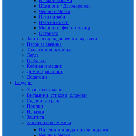
Влажни марами
Шампони / Дезодоранси
Чешли и Четки
Нега на заби
Нега на нокти
Машинки, фен и ножици
Останато
Заштита од надворешни паразити
Песок за мачиња
Тоалети и лопатчиња
Легла
Гребалки
Ќебиња и машни
Дом и Транспорт
Додатоци
Глодари
Храна за глодари
Витамини, стикови, блокови
Садови за храна
Поилки
Играчки
Заштита
Хигиена и козметика
Пилевини и додатоци за подлога
Чешли и Четки