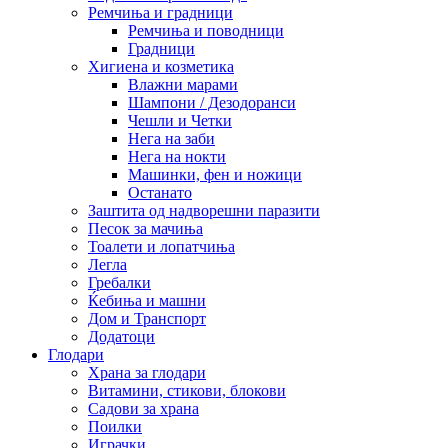
Ремчиња и градници
Ремчиња и поводници
Градници
Хигиена и козметика
Влажни марами
Шампони / Дезодоранси
Чешли и Четки
Нега на заби
Нега на нокти
Машинки, фен и ножици
Останато
Заштита од надворешни паразити
Песок за мачиња
Тоалети и лопатчиња
Легла
Гребалки
Ќебиња и машни
Дом и Транспорт
Додатоци
Глодари
Храна за глодари
Витамини, стикови, блокови
Садови за храна
Поилки
Играчки