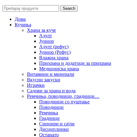
Search
Дома
Кучиња
Храна за куче
Адулт
Јуниор
Адулт (рефус)
Јуниор (Рефус)
Влажна храна
Прихрана и додатоци за прихрана
Медицинска храна
Витамини и минерали
Вкусни закуски
Играчки
Садови за храна и вода
Ремчиња, поводници, градници…
Поводници со пуштање
Поводници
Ремчиња
Градници
Синџири и сајли
Дисциплинки
Останато