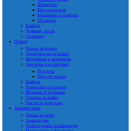
Шампони
Нега на нокти
Машинки и ножици
Останато
Кафези
Домови, легла
Останато
Птици
Храна за птици
Додатоци во исхрана
Витамини и минерали
Хигиена и козметика
Подлога
Нега на нокти
Кафези
Хранилки и поилки
Играчки и лулашки
Опрема за кафез
Гнезда и додатоци
Акваристика
Храна за риби
Аквариуми
Осветлување за аквариум
Превентива / Лекарства