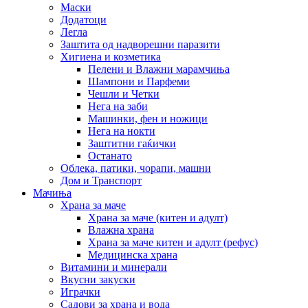
Маски
Додатоци
Легла
Заштита од надворешни паразити
Хигиена и козметика
Пелени и Влажни марамчиња
Шампони и Парфеми
Чешли и Четки
Нега на заби
Машинки, фен и ножици
Нега на нокти
Заштитни гаќички
Останато
Облека, патики, чорапи, машни
Дом и Транспорт
Мачиња
Храна за маче
Храна за маче (китен и адулт)
Влажна храна
Храна за маче китен и адулт (рефус)
Медицинска храна
Витамини и минерали
Вкусни закуски
Играчки
Садови за храна и вода