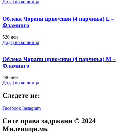
Додај во кошница
Облека Чорапи црно/сиви (4 парчиња) L –
Фламинго
520
ден
Додај во кошница
Облека Чорапи црно/сиви (4 парчиња) M –
Фламинго
490
ден
Додај во кошница
Следете не:
Facebook
Instagram
Сите права задржани © 2024
Mиленици.мк