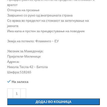
вратот
Отпорна на прскање
Завршено со руно од внатрешната страна
Со врвка во пределот на стомакот за затегнување на
јакната
Има капа и прстен за прицврстување на поводник
Земја на потекло: Фламинго – ЕУ
Увозник за Македонија:
Пријатели-Миленици
Адреса:
Никола Тесла 42 – Битола
Шифра:518265
На залиха
ДОДАЈ ВО КОШНИЦА