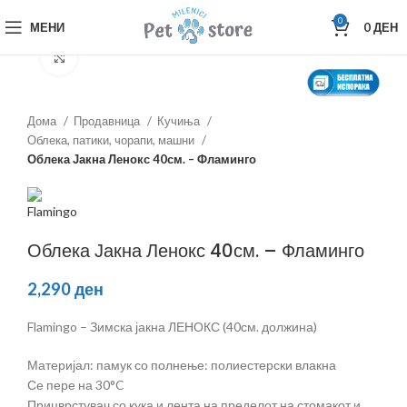
0
МЕНИ
0
ДЕН
Зголеми
Дома
Продавница
Кучиња
Облека, патики, чорапи, машни
Облека Јакна Ленокс 40см. – Фламинго
Облека Јакна Ленокс 40см. – Фламинго
2,290
ден
Flamingo – Зимска јакна ЛЕНОКС (40см. должина)
Материјал: памук со полнење: полиестерски влакна
Се пере на 30°C
Прицврстувач со кука и лента на пределот на стомакот и