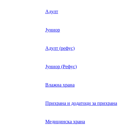
Адулт
Јуниор
Адулт (рефус)
Јуниор (Рефус)
Влажна храна
Прихрана и додатоци за прихрана
Медицинска храна