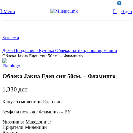
0
Мени
0
ден
Зголеми
Дома
Продавница
Кучиња
Облека, патики, чорапи, машни
Облека Јакна Еден син 50см. – Фламинго
Облека Јакна Еден син 50см. – Фламинго
1,330
ден
Капут за миленици Еден син
Земја на потекло: Фламинго – ЕУ
Увозник за Македонија:
Пријатели-Миленици
Адреса: