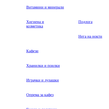
Витамини и минерали
Хигиена и
Подлога
козметика
Нега на нокти
Кафези
Хранилки и поилки
Играчки и лулашки
Опрема за кафез