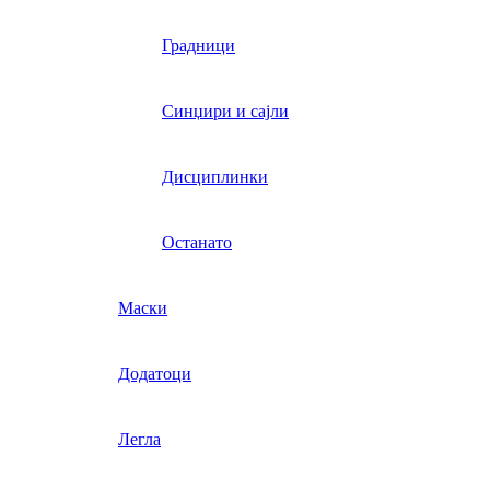
Градници
Синџири и сајли
Дисциплинки
Останато
Маски
Додатоци
Легла