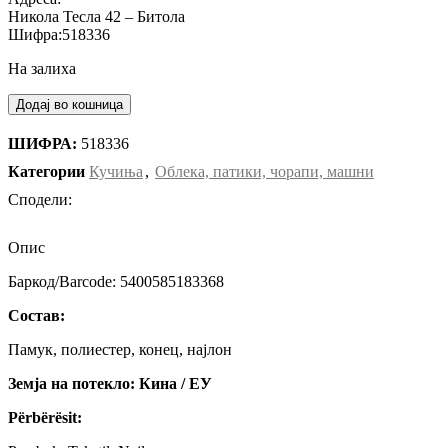
Никола Тесла 42 – Битола
Шифра:518336
На залиха
Додај во кошница
ШИФРА:
518336
Категории
Кучиња
,
Облека, патики, чорапи, машни
Сподели:
Опис
Баркод/Barcode: 5400585183368
Состав:
Памук, полиестер, конец, најлон
Земја на потекло: Кина / ЕУ
Përbërësit: