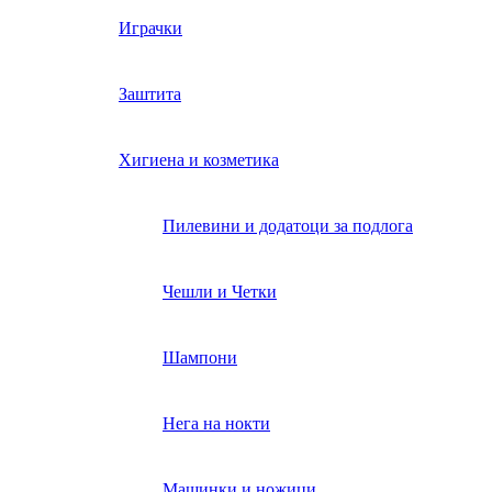
Играчки
Заштита
Хигиена и козметика
Пилевини и додатоци за подлога
Чешли и Четки
Шампони
Нега на нокти
Машинки и ножици