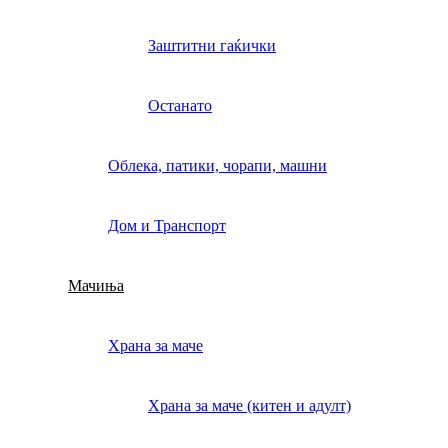
Заштитни гаќички
Останато
Облека, патики, чорапи, машни
Дом и Транспорт
Мачиња
Храна за маче
Храна за маче (китен и адулт)