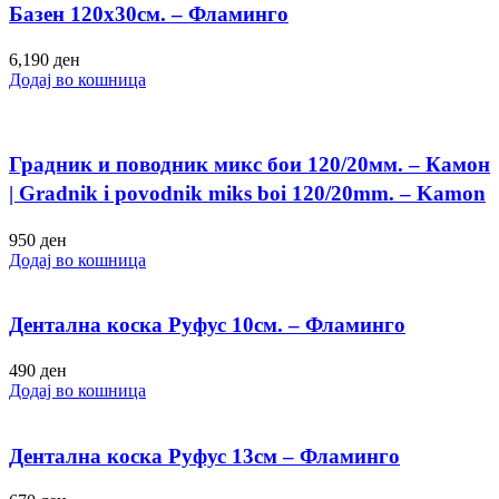
Базен 120х30см. – Фламинго
6,190
ден
Додај во кошница
Градник и поводник микс бои 120/20мм. – Камон
| Gradnik i povodnik miks boi 120/20mm. – Kamon
| Camon Dog Harness and Leash Set Mix Colors
950
ден
Comfort Walking Gear
Додај во кошница
Дентална коска Руфус 10см. – Фламинго
490
ден
Додај во кошница
Дентална коска Руфус 13см – Фламинго