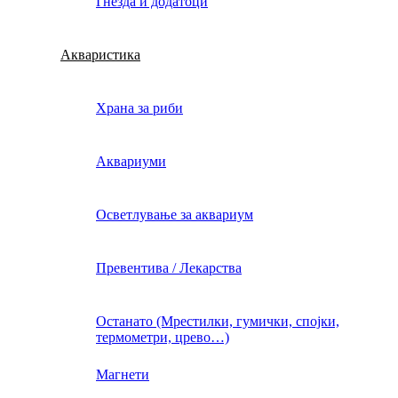
Гнезда и додатоци
Акваристика
Храна за риби
Аквариуми
Осветлување за аквариум
Превентива / Лекарства
Останато (Мрестилки, гумички, спојки,
термометри, црево…)
Магнети