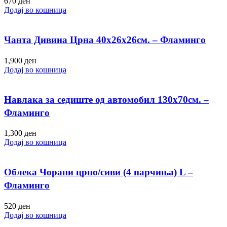
670
ден
Додај во кошница
Чанта Дивина Црна 40х26х26см. – Фламинго
1,900
ден
Додај во кошница
Навлака за седиште од автомобил 130х70см. –
Фламинго
1,300
ден
Додај во кошница
Облека Чорапи црно/сиви (4 парчиња) L –
Фламинго
520
ден
Додај во кошница