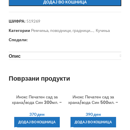
ДОДАЈ ВО КОШНИЦА
ШИФРА:
519269
Категории
Ремчиња, поводници, градници...
,
Кучиња
Сподели:
Опис
Поврзани продукти
Инокс Печатен сад за
Инокс Печатен сад за
храна/вода Син 300мл. –
храна/вода Син 500мл. –
Фламинго
Фламинго
370
ден
390
ден
ДОДАЈ ВО КОШНИЦА
ДОДАЈ ВО КОШНИЦА