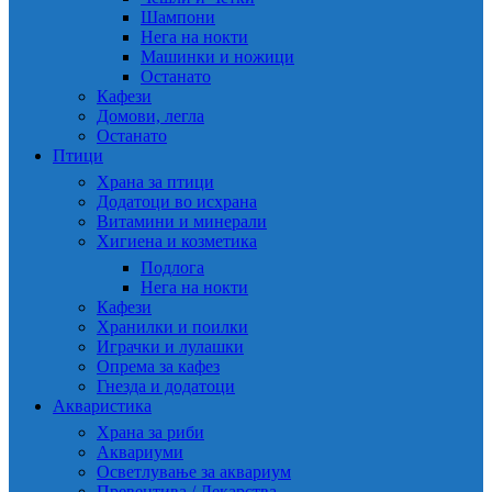
Шампони
Нега на нокти
Машинки и ножици
Останато
Кафези
Домови, легла
Останато
Птици
Храна за птици
Додатоци во исхрана
Витамини и минерали
Хигиена и козметика
Подлога
Нега на нокти
Кафези
Хранилки и поилки
Играчки и лулашки
Опрема за кафез
Гнезда и додатоци
Акваристика
Храна за риби
Аквариуми
Осветлување за аквариум
Превентива / Лекарства