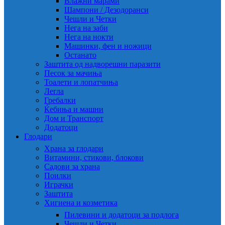
Влажни марами
Шампони / Дезодоранси
Чешли и Четки
Нега на заби
Нега на нокти
Машинки, фен и ножици
Останато
Заштита од надворешни паразити
Песок за мачиња
Тоалети и лопатчиња
Легла
Гребалки
Ќебиња и машни
Дом и Транспорт
Додатоци
Глодари
Храна за глодари
Витамини, стикови, блокови
Садови за храна
Поилки
Играчки
Заштита
Хигиена и козметика
Пилевини и додатоци за подлога
Чешли и Четки