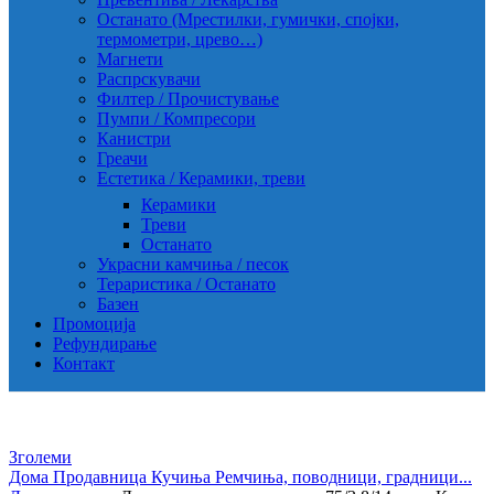
Останато (Мрестилки, гумички, спојки,
термометри, црево…)
Магнети
Распрскувачи
Филтер / Прочистување
Пумпи / Компресори
Канистри
Греачи
Естетика / Керамики, треви
Керамики
Треви
Останато
Украсни камчиња / песок
Тераристика / Останато
Базен
Промоција
Рефундирање
Контакт
Зголеми
Дома
Продавница
Кучиња
Ремчиња, поводници, градници...