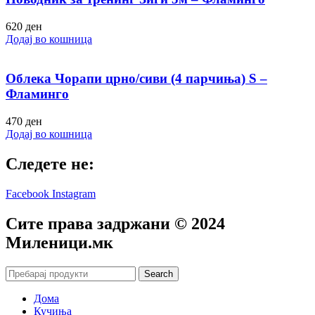
620
ден
Додај во кошница
Облека Чорапи црно/сиви (4 парчиња) S –
Фламинго
470
ден
Додај во кошница
Следете не:
Facebook
Instagram
Сите права задржани © 2024
Mиленици.мк
Search
Дома
Кучиња