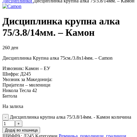
Дисциплинки
Дисциплинка крупна алка 75/3.8/14мм. – Камон
Дисциплинка крупна алка
75/3.8/14мм. – Камон
260
ден
Дисциплинка Крупна алка 75см./3.8х14мм. – Camon
Извозник: Камон – ЕУ
Шифра: Д245
Увозник за Македонија:
Пријатели – миленици
Никола Тесла 42
Битола
На залиха
Дисциплинка крупна алка 75/3.8/14мм. - Камон количина
Додај во кошница
ШИФРА:
Д245
Категории
Ремчиња, поводници, градници...
,