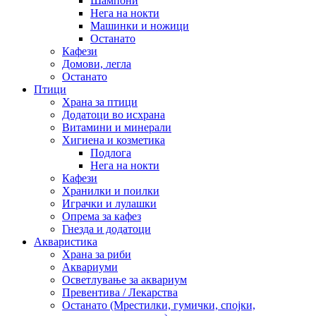
Шампони
Нега на нокти
Машинки и ножици
Останато
Кафези
Домови, легла
Останато
Птици
Храна за птици
Додатоци во исхрана
Витамини и минерали
Хигиена и козметика
Подлога
Нега на нокти
Кафези
Хранилки и поилки
Играчки и лулашки
Опрема за кафез
Гнезда и додатоци
Акваристика
Храна за риби
Аквариуми
Осветлување за аквариум
Превентива / Лекарства
Останато (Мрестилки, гумички, спојки,