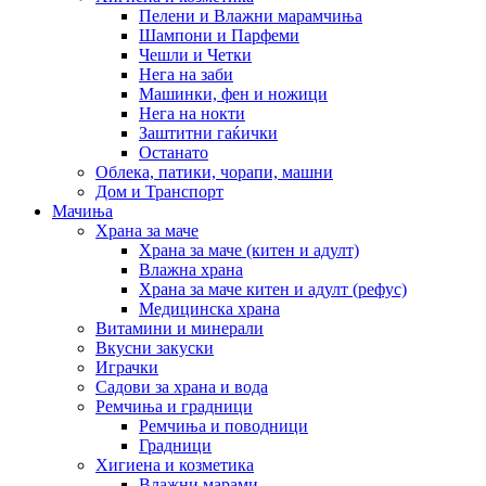
Пелени и Влажни марамчиња
Шампони и Парфеми
Чешли и Четки
Нега на заби
Машинки, фен и ножици
Нега на нокти
Заштитни гаќички
Останато
Облека, патики, чорапи, машни
Дом и Транспорт
Мачиња
Храна за маче
Храна за маче (китен и адулт)
Влажна храна
Храна за маче китен и адулт (рефус)
Медицинска храна
Витамини и минерали
Вкусни закуски
Играчки
Садови за храна и вода
Ремчиња и градници
Ремчиња и поводници
Градници
Хигиена и козметика
Влажни марами