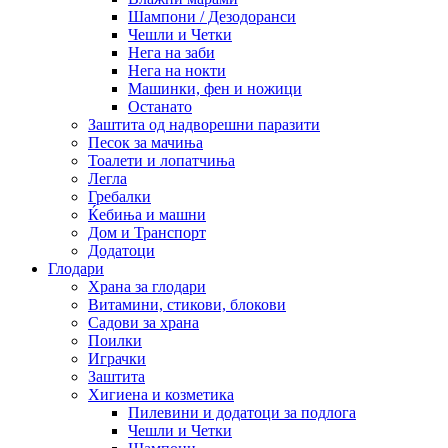
Шампони / Дезодоранси
Чешли и Четки
Нега на заби
Нега на нокти
Машинки, фен и ножици
Останато
Заштита од надворешни паразити
Песок за мачиња
Тоалети и лопатчиња
Легла
Гребалки
Ќебиња и машни
Дом и Транспорт
Додатоци
Глодари
Храна за глодари
Витамини, стикови, блокови
Садови за храна
Поилки
Играчки
Заштита
Хигиена и козметика
Пилевини и додатоци за подлога
Чешли и Четки