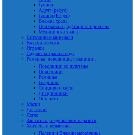
Јуниор
Адулт (рефус)
Јуниор (Рефус)
Влажна храна
Прихрана и додатоци за прихрана
Медицинска храна
Витамини и минерали
Вкусни закуски
Играчки
Садови за храна и вода
Ремчиња, поводници, градници…
Поводници со пуштање
Поводници
Ремчиња
Градници
Синџири и сајли
Дисциплинки
Останато
Маски
Додатоци
Легла
Заштита од надворешни паразити
Хигиена и козметика
Пелени и Влажни марамчиња