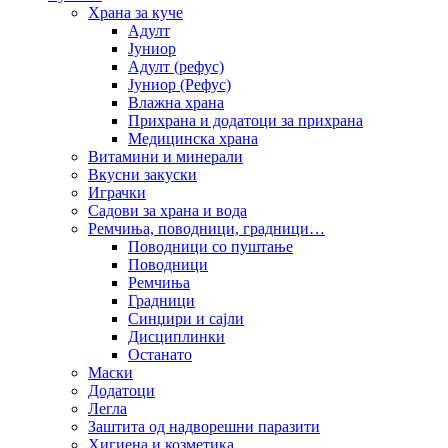
Храна за куче
Адулт
Јуниор
Адулт (рефус)
Јуниор (Рефус)
Влажна храна
Прихрана и додатоци за прихрана
Медицинска храна
Витамини и минерали
Вкусни закуски
Играчки
Садови за храна и вода
Ремчиња, поводници, градници…
Поводници со пуштање
Поводници
Ремчиња
Градници
Синџири и сајли
Дисциплинки
Останато
Маски
Додатоци
Легла
Заштита од надворешни паразити
Хигиена и козметика