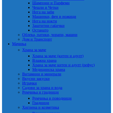
Шампони и Парфеми
Чешли и Четки
Нега на заби
Машинки, фен и ножици
Нега на нокти
Заштитни гаќички
Останато
Облека, патики, чорапи, машни
Дом и Транспорт
Мачиња
Храна за маче
Храна за маче (китен и адулт)
Влажна храна
Храна за маче китен и адулт (рефус)
Медицинска храна
Витамини и минерали
Вкусни закуски
Играчки
Садови за храна и вода
Ремчиња и градници
Ремчиња и поводници
Градници
Хигиена и козметика