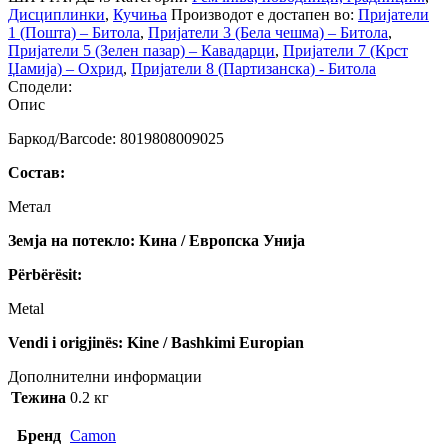
Дисциплинки
,
Кучиња
Производот е достапен во:
Пријатели
1 (Пошта) – Битола
,
Пријатели 3 (Бела чешма) – Битола
,
Пријатели 5 (Зелен пазар) – Кавадарци
,
Пријатели 7 (Крст
Џамија) – Охрид
,
Пријатели 8 (Партизанска) - Битола
Сподели:
Опис
Баркод/Barcode: 8019808009025
Состав:
Метал
Земја на потекло: Кина / Европска Унија
Përbërësit:
Metal
Vendi i origjinës: Kine / Bashkimi Europian
Дополнителни информации
Тежина
0.2 кг
Бренд
Camon