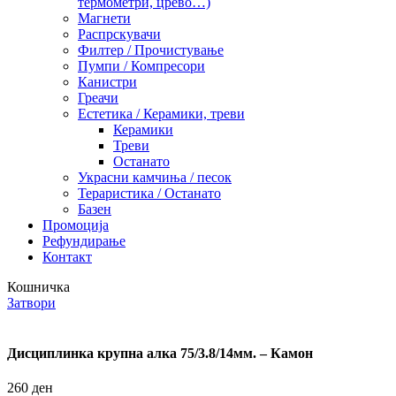
термометри, црево…)
Магнети
Распрскувачи
Филтер / Прочистување
Пумпи / Компресори
Канистри
Греачи
Естетика / Керамики, треви
Керамики
Треви
Останато
Украсни камчиња / песок
Тераристика / Останато
Базен
Промоција
Рефундирање
Контакт
Кошничка
Затвори
Дисциплинка крупна алка 75/3.8/14мм. – Камон
260
ден