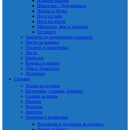
Влажни марами
Шампони / Дезодоранси
Чешли и Четки
Нега на заби
Нега на нокти
Машинки, фен и ножици
Останато
Заштита од надворешни паразити
Песок за мачиња
Тоалети и лопатчиња
Легла
Гребалки
Ќебиња и машни
Дом и Транспорт
Додатоци
Глодари
Храна за глодари
Витамини, стикови, блокови
Садови за храна
Поилки
Играчки
Заштита
Хигиена и козметика
Пилевини и додатоци за подлога
Чешли и Четки