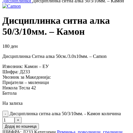
Дисциплинки
Дисциплинка ситна алка 50/3/10мм. – Камон
Дисциплинка ситна алка
50/3/10мм. – Камон
180
ден
Дисциплинка Ситна алка 50см./3.0х10мм. – Camon
Извозник: Камон – ЕУ
Шифра: Д233
Увозник за Македонија:
Пријатели – миленици
Никола Тесла 42
Битола
На залиха
Дисциплинка ситна алка 50/3/10мм. - Камон количина
Додај во кошница
ШИФРА:
Д233
Категории
Ремчиња, поводници, градници...
,