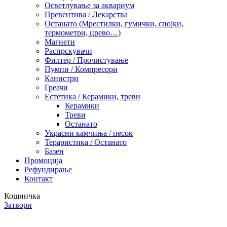
Осветлување за аквариум
Превентива / Лекарства
Останато (Мрестилки, гумички, спојки,
термометри, црево…)
Магнети
Распрскувачи
Филтер / Прочистување
Пумпи / Компресори
Канистри
Греачи
Естетика / Керамики, треви
Керамики
Треви
Останато
Украсни камчиња / песок
Тераристика / Останато
Базен
Промоција
Рефундирање
Контакт
Кошничка
Затвори