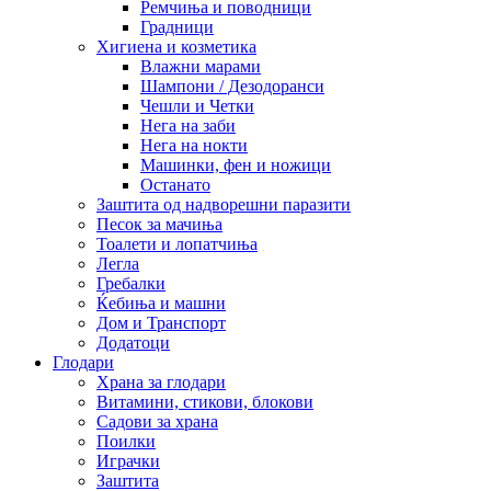
Ремчиња и поводници
Градници
Хигиена и козметика
Влажни марами
Шампони / Дезодоранси
Чешли и Четки
Нега на заби
Нега на нокти
Машинки, фен и ножици
Останато
Заштита од надворешни паразити
Песок за мачиња
Тоалети и лопатчиња
Легла
Гребалки
Ќебиња и машни
Дом и Транспорт
Додатоци
Глодари
Храна за глодари
Витамини, стикови, блокови
Садови за храна
Поилки
Играчки
Заштита