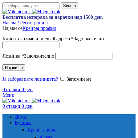
Search
Бесплатна испорака за нарачки над 1500 ден.
Најава / Регистрација
Најави се
Креирај профил
Клиентско име или email адреса
*
Задолжително
Лозинка
*
Задолжително
Најави се
Ја заборавивте лозинката?
Запомни ме
0
ставки
0
ден
Мени
0
ставки
0
ден
Дома
Кучиња
Храна за куче
Адулт