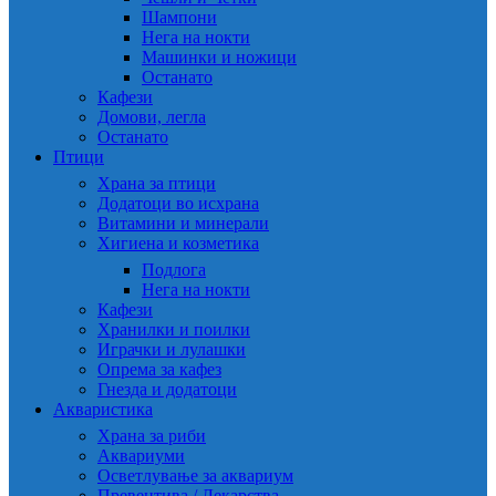
Шампони
Нега на нокти
Машинки и ножици
Останато
Кафези
Домови, легла
Останато
Птици
Храна за птици
Додатоци во исхрана
Витамини и минерали
Хигиена и козметика
Подлога
Нега на нокти
Кафези
Хранилки и поилки
Играчки и лулашки
Опрема за кафез
Гнезда и додатоци
Акваристика
Храна за риби
Аквариуми
Осветлување за аквариум
Превентива / Лекарства