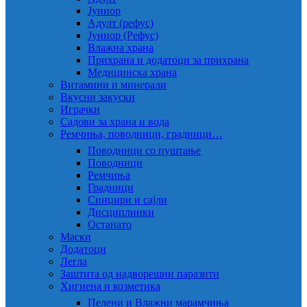
Јуниор
Адулт (рефус)
Јуниор (Рефус)
Влажна храна
Прихрана и додатоци за прихрана
Медицинска храна
Витамини и минерали
Вкусни закуски
Играчки
Садови за храна и вода
Ремчиња, поводници, градници…
Поводници со пуштање
Поводници
Ремчиња
Градници
Синџири и сајли
Дисциплинки
Останато
Маски
Додатоци
Легла
Заштита од надворешни паразити
Хигиена и козметика
Пелени и Влажни марамчиња