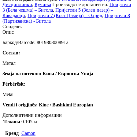
Дисциплинки
,
Кучиња
Производот е достапен во:
Пријатели
3 (Бела чешма) – Битола
,
Пријатели 5 (Зелен пазар) –
Кавадарци
,
Пријатели 7 (Крст Џамија) – Охрид
,
Пријатели 8
(Партизанска) - Битола
Сподели:
Опис
Баркод/Barcode: 8019808008912
Состав:
Метал
Земја на потекло: Кина / Европска Унија
Përbërësit:
Metal
Vendi i origjinës: Kine / Bashkimi Europian
Дополнителни информации
Тежина
0.105 кг
Бренд
Camon