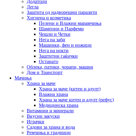
Додатоци
Легла
Заштита од надворешни паразити
Хигиена и козметика
Пелени и Влажни марамчиња
Шампони и Парфеми
Чешли и Четки
Нега на заби
Машинки, фен и ножици
Нега на нокти
Заштитни гаќички
Останато
Облека, патики, чорапи, машни
Дом и Транспорт
Мачиња
Храна за маче
Храна за маче (китен и адулт)
Влажна храна
Храна за маче китен и адулт (рефус)
Медицинска храна
Витамини и минерали
Вкусни закуски
Играчки
Садови за храна и вода
Ремчиња и градници