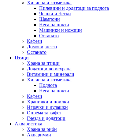
Хигиена и козметика
Пилевини и додатоци за подлога
Чешли и Четки
Шампони
Нега на нокти
Машинки и ножици
Останато
Кафези
Домови, легла
Останато
Птици
Храна за птици
Додатоци во исхрана
Витамини и минерали
Хигиена и козметика
Подлога
Нега на нокти
Кафези
Хранилки и поилки
Играчки и лулашки
Опрема за кафез
Гнезда и додатоци
Акваристика
Храна за риби
Аквариуми