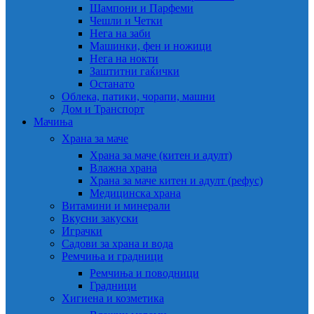
Шампони и Парфеми
Чешли и Четки
Нега на заби
Машинки, фен и ножици
Нега на нокти
Заштитни гаќички
Останато
Облека, патики, чорапи, машни
Дом и Транспорт
Мачиња
Храна за маче
Храна за маче (китен и адулт)
Влажна храна
Храна за маче китен и адулт (рефус)
Медицинска храна
Витамини и минерали
Вкусни закуски
Играчки
Садови за храна и вода
Ремчиња и градници
Ремчиња и поводници
Градници
Хигиена и козметика