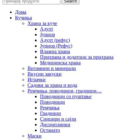
Search
Дома
Кучиња
Храна за куче
Адулт
Јуниор
Адулт (рефус)
Јуниор (Рефус)
Влажна храна
Прихрана и додатоци за прихрана
Медицинска храна
Витамини и минерали
Вкусни закуски
Играчки
Садови за храна и вода
Ремчиња, поводници, градници…
Поводници со пуштање
Поводници
Ремчиња
Градници
Синџири и сајли
Дисциплинки
Останато
Маски