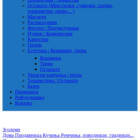
Останато (Мрестилки, гумички, спојки,
термометри, црево…)
Магнети
Распрскувачи
Филтер / Прочистување
Пумпи / Компресори
Канистри
Греачи
Естетика / Керамики, треви
Керамики
Треви
Останато
Украсни камчиња / песок
Тераристика / Останато
Базен
Промоција
Рефундирање
Контакт
Зголеми
Дома
Продавница
Кучиња
Ремчиња, поводници, градници...