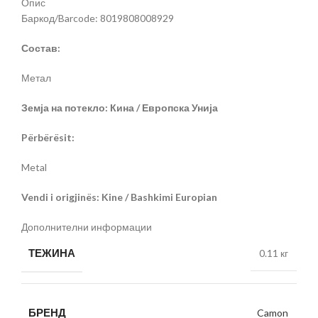
Опис
Баркод/Barcode: 8019808008929
Состав:
Метал
Земја на потекло: Кина / Европска Унија
Përbërësit:
Metal
Vendi i origjinës: Kine / Bashkimi Europian
Дополнителни информации
ТЕЖИНА
0.11 кг
БРЕНД
Camon