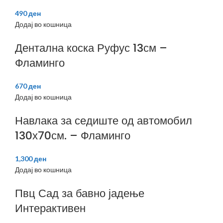
490
ден
Додај во кошница
Дентална коска Руфус 13см –
Фламинго
670
ден
Додај во кошница
Навлака за седиште од автомобил
130х70см. – Фламинго
1,300
ден
Додај во кошница
Пвц Сад за бавно јадење
Интерактивен