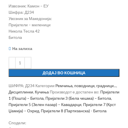
Извозник: Камон – ЕУ
Шифра: Д234
Увозник за Македонија:
Пријатели – миленици
Никола Тесла 42
Битола
На залиха
ДОДАЈ ВО КОШНИЦА
ШИФРА:
Д234
Категории
Ремчиња, поводници, градници...
,
Дисциплинки
,
Кучиња
Производот е достапен во:
Пријатели
1 (Пошта) – Битола
,
Пријатели 3 (Бела чешма) – Битола
,
Пријатели 5 (Зелен пазар) – Кавадарци
,
Пријатели 7 (Крст
Џамија) – Охрид
,
Пријатели 8 (Партизанска) - Битола
Сподели: