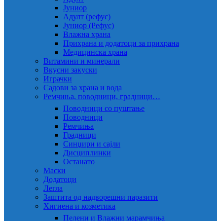
Јуниор
Адулт (рефус)
Јуниор (Рефус)
Влажна храна
Прихрана и додатоци за прихрана
Медицинска храна
Витамини и минерали
Вкусни закуски
Играчки
Садови за храна и вода
Ремчиња, поводници, градници…
Поводници со пуштање
Поводници
Ремчиња
Градници
Синџири и сајли
Дисциплинки
Останато
Маски
Додатоци
Легла
Заштита од надворешни паразити
Хигиена и козметика
Пелени и Влажни марамчиња