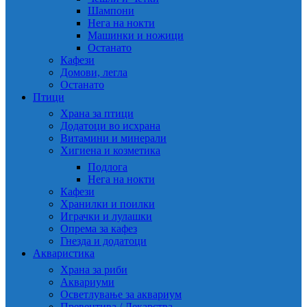
Шампони
Нега на нокти
Машинки и ножици
Останато
Кафези
Домови, легла
Останато
Птици
Храна за птици
Додатоци во исхрана
Витамини и минерали
Хигиена и козметика
Подлога
Нега на нокти
Кафези
Хранилки и поилки
Играчки и лулашки
Опрема за кафез
Гнезда и додатоци
Акваристика
Храна за риби
Аквариуми
Осветлување за аквариум
Превентива / Лекарства