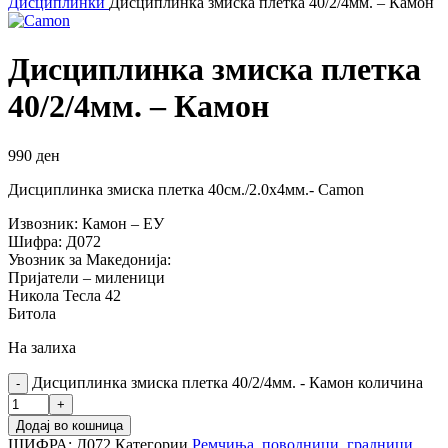
Дисциплинки
Дисциплинка змиска плетка 40/2/4мм. – Камон
Дисциплинка змиска плетка
40/2/4мм. – Камон
990
ден
Дисциплинка змиска плетка 40см./2.0х4мм.- Camon
Извозник: Камон – ЕУ
Шифра: Д072
Увозник за Македонија:
Пријатели – миленици
Никола Тесла 42
Битола
На залиха
Дисциплинка змиска плетка 40/2/4мм. - Камон количина
Додај во кошница
ШИФРА:
Д072
Категории
Ремчиња, поводници, градници...
,