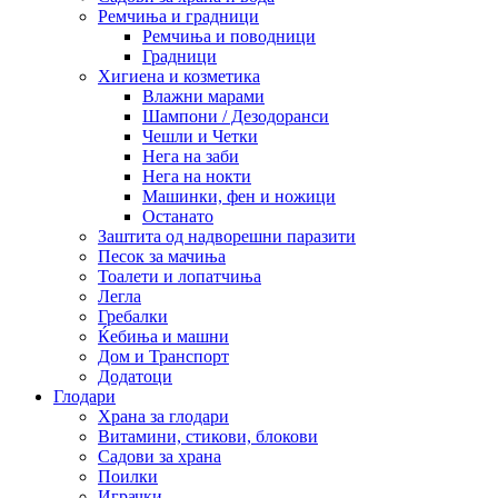
Ремчиња и градници
Ремчиња и поводници
Градници
Хигиена и козметика
Влажни марами
Шампони / Дезодоранси
Чешли и Четки
Нега на заби
Нега на нокти
Машинки, фен и ножици
Останато
Заштита од надворешни паразити
Песок за мачиња
Тоалети и лопатчиња
Легла
Гребалки
Ќебиња и машни
Дом и Транспорт
Додатоци
Глодари
Храна за глодари
Витамини, стикови, блокови
Садови за храна
Поилки
Играчки