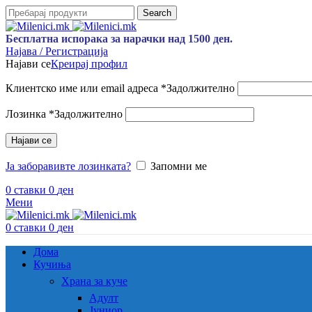
Search
Бесплатна испорака за нарачки над 1500 ден.
Најава / Регистрација
Најави се
Креирај профил
Клиентско име или email адреса
*
Задолжително
Лозинка
*
Задолжително
Најави се
Ја заборавивте лозинката?
Запомни ме
0
ставки
0
ден
Мени
0
ставки
0
ден
Дома
Кучиња
Храна за куче
Адулт
Јуниор