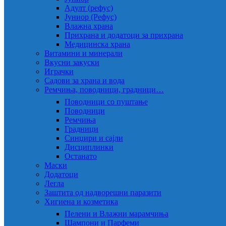
Адулт (рефус)
Јуниор (Рефус)
Влажна храна
Прихрана и додатоци за прихрана
Медицинска храна
Витамини и минерали
Вкусни закуски
Играчки
Садови за храна и вода
Ремчиња, поводници, градници…
Поводници со пуштање
Поводници
Ремчиња
Градници
Синџири и сајли
Дисциплинки
Останато
Маски
Додатоци
Легла
Заштита од надворешни паразити
Хигиена и козметика
Пелени и Влажни марамчиња
Шампони и Парфеми