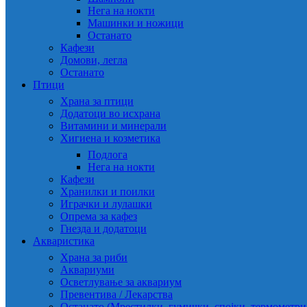
Нега на нокти
Машинки и ножици
Останато
Кафези
Домови, легла
Останато
Птици
Храна за птици
Додатоци во исхрана
Витамини и минерали
Хигиена и козметика
Подлога
Нега на нокти
Кафези
Хранилки и поилки
Играчки и лулашки
Опрема за кафез
Гнезда и додатоци
Акваристика
Храна за риби
Аквариуми
Осветлување за аквариум
Превентива / Лекарства
Останато (Мрестилки, гумички, спојки, термометр