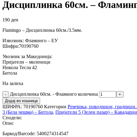
Дисциплинка 60см. – Фламин
190
ден
Flamingo – Дисциплинка 60см./3.5мм.
Извозник: Фламинго – ЕУ
Шифра:70190760
Увозник за Македонија:
Пријатели – миленици
Никола Тесла 42
Битола
На залиха
Дисциплинка 60см. - Фламинго количина
Додај во кошница
ШИФРА:
70190760
Категории
Ремчиња, поводници, градници..
3 (Бела чешма) – Битола
,
Пријатели 5 (Зелен пазар) – Кавадарци
Сподели:
Опис
Баркод/Barcode: 5400274314547