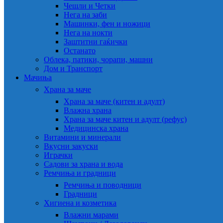
Чешли и Четки
Нега на заби
Машинки, фен и ножици
Нега на нокти
Заштитни гаќички
Останато
Облека, патики, чорапи, машни
Дом и Транспорт
Мачиња
Храна за маче
Храна за маче (китен и адулт)
Влажна храна
Храна за маче китен и адулт (рефус)
Медицинска храна
Витамини и минерали
Вкусни закуски
Играчки
Садови за храна и вода
Ремчиња и градници
Ремчиња и поводници
Градници
Хигиена и козметика
Влажни марами