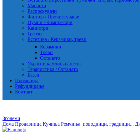
Магнети
Распрскувачи
Филтер / Прочистување
Пумпи / Компресори
Канистри
Греачи
Естетика / Керамики, треви
Керамики
Треви
Останато
Украсни камчиња / песок
Тераристика / Останато
Базен
Промоција
Рефундирање
Контакт
Зголеми
Дома
Продавница
Кучиња
Ремчиња, поводници, градници...
Д