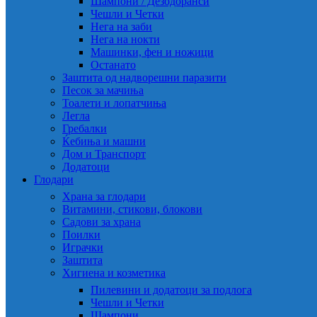
Шампони / Дезодоранси
Чешли и Четки
Нега на заби
Нега на нокти
Машинки, фен и ножици
Останато
Заштита од надворешни паразити
Песок за мачиња
Тоалети и лопатчиња
Легла
Гребалки
Ќебиња и машни
Дом и Транспорт
Додатоци
Глодари
Храна за глодари
Витамини, стикови, блокови
Садови за храна
Поилки
Играчки
Заштита
Хигиена и козметика
Пилевини и додатоци за подлога
Чешли и Четки
Шампони