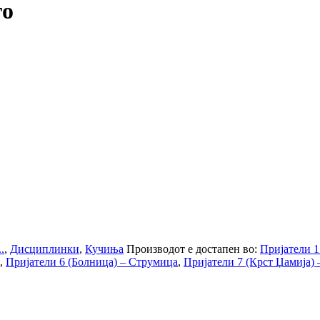
го
.
,
Дисциплинки
,
Кучиња
Производот е достапен во:
Пријатели 1
,
Пријатели 6 (Болница) – Струмица
,
Пријатели 7 (Крст Џамија)