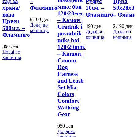
сад за
–
Руфус
Црна
микс бои
храна/
Фламинго
10см. –
50х28х30
120/20мм.
вода
Фламинго
– Флами
– Камон |
6,190
ден
Црвен
Додај во
Gradnik i
490
ден
2,190
ден
500мл. –
кошница
Додај во
Додај во
povodnik
Фламинго
кошница
кошница
miks boi
120/20mm.
390
ден
Додај во
– Kamon |
кошница
Camon
Dog
Harness
and Leash
Set Mix
Colors
Comfort
Walking
Gear
950
ден
Додај во
кошница