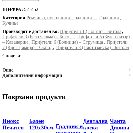
ШИФРА:
521452
Категории
Ремчиња, поводници, градници...
,
Градници
,
Кучиња
Производот е достапен во:
Пријатели 1 (Пошта) – Битола
,
Пријатели 3 (Бела чешма) – Битола
,
Пријатели 5 (Зелен пазар)
– Кавадарци
,
Пријатели 6 (Болница) – Струмица
,
Пријатели
7 (Крст Џамија) – Охрид
,
Пријатели 8 (Партизанска) - Битола
Сподели:
Опис
Дополнителни информации
Поврзани продукти
Инокс
Базен
Дентална
Чанта
Градник и
Печатен
120х30см.
коска
Дивина
поводник