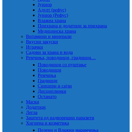
Јуниор
Адулт (рефус)
Јуниор (Рефус)
Влажна храна
Прихрана и додатоци за прихрана
Медицинска храна
Витамини и минерали
Вкусни закуски
Играчки
Садови за храна и вода
Ремчиња, поводници, градници…
Поводници со пуштање
Поводници
Ремчиња
Градници
Синџири и сајли
Дисциплинки
Останато
Маски
Додатоци
Легла
Заштита од надворешни паразити
Хигиена и козметика
Пелени и Влажни марамчиња