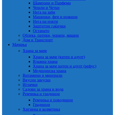
Шампони и Парфеми
Чешли и Четки
Нега на заби
Машинки, фен и ножици
Нега на нокти
Заштитни гаќички
Останато
Облека, патики, чорапи, машни
Дом и Транспорт
Мачиња
Храна за маче
Храна за маче (китен и адулт)
Влажна храна
Храна за маче китен и адулт (рефус)
Медицинска храна
Витамини и минерали
Вкусни закуски
Играчки
Садови за храна и вода
Ремчиња и градници
Ремчиња и поводници
Градници
Хигиена и козметика