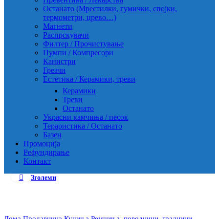
Останато (Мрестилки, гумички, спојки,
термометри, црево…)
Магнети
Распрскувачи
Филтер / Прочистување
Пумпи / Компресори
Канистри
Греачи
Естетика / Керамики, треви
Керамики
Треви
Останато
Украсни камчиња / песок
Тераристика / Останато
Базен
Промоција
Рефундирање
Контакт
Зголеми
Дома
Продавница
Кучиња
Ремчиња, поводници, градници...