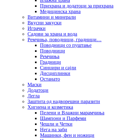
Влажна храна
Прихрана и додатоци за прихрана
Медицинска храна
Витамини и минерали
Вкусни закуски
Играчки
Садови за храна и вода
Ремчиња, поводници, градници…
Поводници со пуштање
Поводници
Ремчиња
Градници
Синџири и сајли
Дисциплинки
Останато
Маски
Додатоци
Легла
Заштита од надворешни паразити
Хигиена и козметика
Пелени и Влажни марамчиња
Шампони и Парфеми
Чешли и Четки
Нега на заби
Машинки, фен и ножици