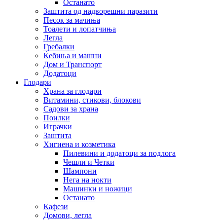
Останато
Заштита од надворешни паразити
Песок за мачиња
Тоалети и лопатчиња
Легла
Гребалки
Ќебиња и машни
Дом и Транспорт
Додатоци
Глодари
Храна за глодари
Витамини, стикови, блокови
Садови за храна
Поилки
Играчки
Заштита
Хигиена и козметика
Пилевини и додатоци за подлога
Чешли и Четки
Шампони
Нега на нокти
Машинки и ножици
Останато
Кафези
Домови, легла