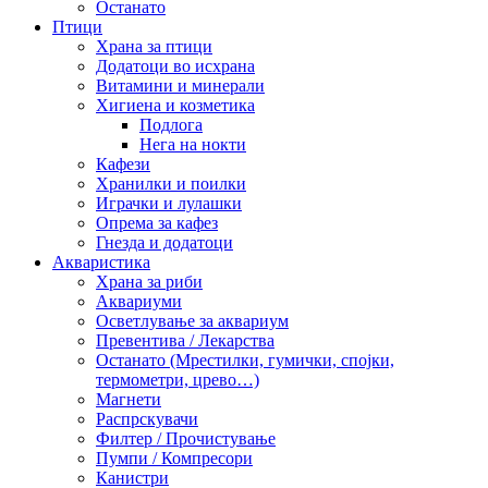
Останато
Птици
Храна за птици
Додатоци во исхрана
Витамини и минерали
Хигиена и козметика
Подлога
Нега на нокти
Кафези
Хранилки и поилки
Играчки и лулашки
Опрема за кафез
Гнезда и додатоци
Акваристика
Храна за риби
Аквариуми
Осветлување за аквариум
Превентива / Лекарства
Останато (Мрестилки, гумички, спојки,
термометри, црево…)
Магнети
Распрскувачи
Филтер / Прочистување
Пумпи / Компресори
Канистри