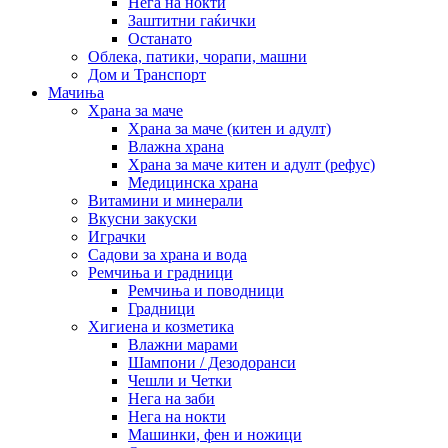
Нега на нокти
Заштитни гаќички
Останато
Облека, патики, чорапи, машни
Дом и Транспорт
Мачиња
Храна за маче
Храна за маче (китен и адулт)
Влажна храна
Храна за маче китен и адулт (рефус)
Медицинска храна
Витамини и минерали
Вкусни закуски
Играчки
Садови за храна и вода
Ремчиња и градници
Ремчиња и поводници
Градници
Хигиена и козметика
Влажни марами
Шампони / Дезодоранси
Чешли и Четки
Нега на заби
Нега на нокти
Машинки, фен и ножици