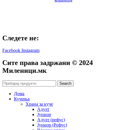
Следете не:
Facebook
Instagram
Сите права задржани © 2024
Mиленици.мк
Search
Дома
Кучиња
Храна за куче
Адулт
Јуниор
Адулт (рефус)
Јуниор (Рефус)