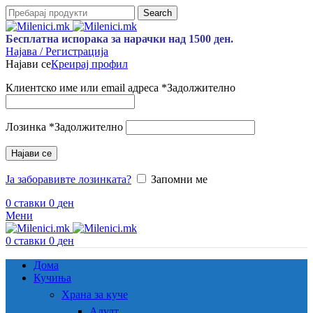
Search
Бесплатна испорака за нарачки над 1500 ден.
Најава / Регистрација
Најави се
Креирај профил
Клиентско име или email адреса
*
Задолжително
Лозинка
*
Задолжително
Најави се
Ја заборавивте лозинката?
Запомни ме
0
ставки
0
ден
Мени
0
ставки
0
ден
Дома
Кучиња
Храна за куче
Адулт