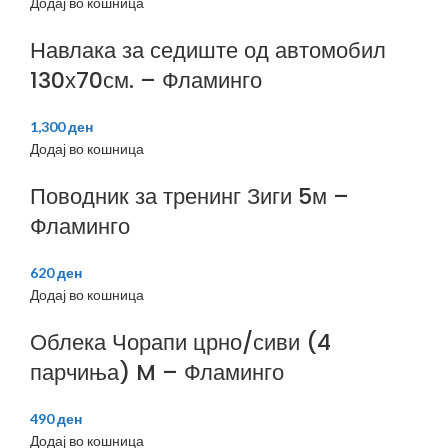
Додај во кошница
Навлака за седиште од автомобил
130х70см. – Фламинго
1,300
ден
Додај во кошница
Поводник за тренинг Зиги 5м –
Фламинго
620
ден
Додај во кошница
Облека Чорапи црно/сиви (4
парчиња) M – Фламинго
490
ден
Додај во кошница