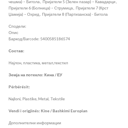
чешма) – Битола
,
Пријатели 5 (Зелен пазар) – Кавадарци
,
Пријатели 6 (Болница) – Струмица
,
Пријатели 7 (Крст
Џамија) – Охрид
,
Пријатели 8 (Партизанска) - Битола
Сподели:
Опис
Баркод/Barcode: 5400585186574
Состав:
Најлон, пластика, метал,текстил
Земја на потекло: Кина / ЕУ
Përbërësit:
Najloni, Plastike, Metal, Tekstile
Vendi i origjinës: Kine / Bashkimi Europian
Дополнителни информации