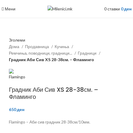
Мени
0
ставки
0
ден
Зголеми
Дома
Продавница
Кучиња
Ремчиња, поводници, градници...
Градници
Градник Аби Сив XS 28-38см. – Фламинго
Градник Аби Сив XS 28-38см. –
Фламинго
650
ден
Flamingo – Аби сив градник 28-38см/10мм.