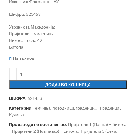
Извозник: Фламинго – ЕУ
Шифра: 521453
Увозник за Македонија:
Пријатели – миленици
Никола Тесла 42
Битола
На залиха
ДОДАЈ ВО КОШНИЦА
ШИФРА:
521453
Категории
Ремчиња, поводници, градници...
,
Градници
,
Кучиња
Производот е достапен во:
Пријатели 1 (Пошта) – Битола
,
Пријатели 2 (Нов пазар) – Битола
,
Пријатели 3 (Бела