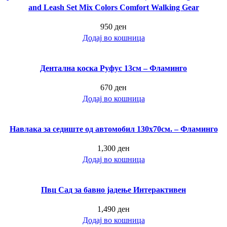
and Leash Set Mix Colors Comfort Walking Gear
950
ден
Додај во кошница
Дентална коска Руфус 13см – Фламинго
670
ден
Додај во кошница
Навлака за седиште од автомобил 130х70см. – Фламинго
1,300
ден
Додај во кошница
Пвц Сад за бавно јадење Интерактивен
1,490
ден
Додај во кошница