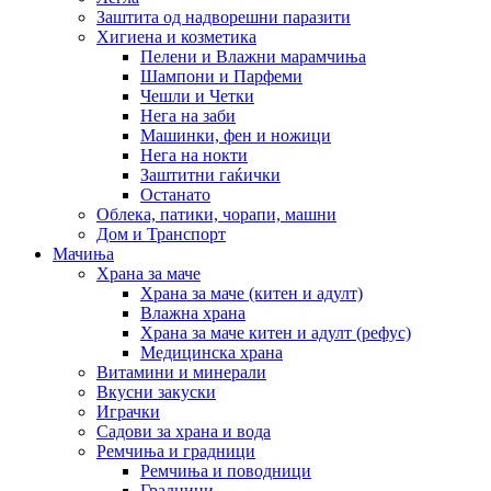
Заштита од надворешни паразити
Хигиена и козметика
Пелени и Влажни марамчиња
Шампони и Парфеми
Чешли и Четки
Нега на заби
Машинки, фен и ножици
Нега на нокти
Заштитни гаќички
Останато
Облека, патики, чорапи, машни
Дом и Транспорт
Мачиња
Храна за маче
Храна за маче (китен и адулт)
Влажна храна
Храна за маче китен и адулт (рефус)
Медицинска храна
Витамини и минерали
Вкусни закуски
Играчки
Садови за храна и вода
Ремчиња и градници
Ремчиња и поводници
Градници