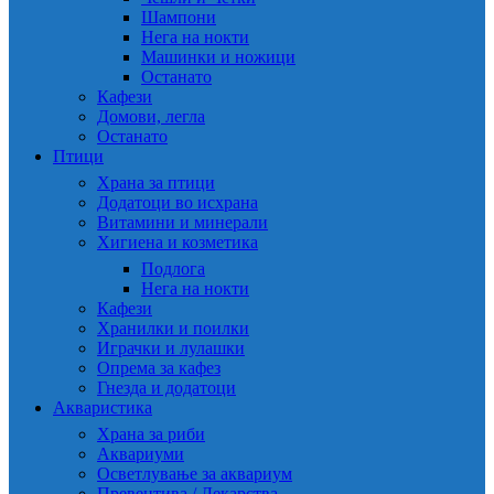
Шампони
Нега на нокти
Машинки и ножици
Останато
Кафези
Домови, легла
Останато
Птици
Храна за птици
Додатоци во исхрана
Витамини и минерали
Хигиена и козметика
Подлога
Нега на нокти
Кафези
Хранилки и поилки
Играчки и лулашки
Опрема за кафез
Гнезда и додатоци
Акваристика
Храна за риби
Аквариуми
Осветлување за аквариум
Превентива / Лекарства