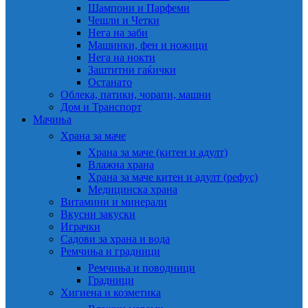
Шампони и Парфеми
Чешли и Четки
Нега на заби
Машинки, фен и ножици
Нега на нокти
Заштитни гаќички
Останато
Облека, патики, чорапи, машни
Дом и Транспорт
Мачиња
Храна за маче
Храна за маче (китен и адулт)
Влажна храна
Храна за маче китен и адулт (рефус)
Медицинска храна
Витамини и минерали
Вкусни закуски
Играчки
Садови за храна и вода
Ремчиња и градници
Ремчиња и поводници
Градници
Хигиена и козметика