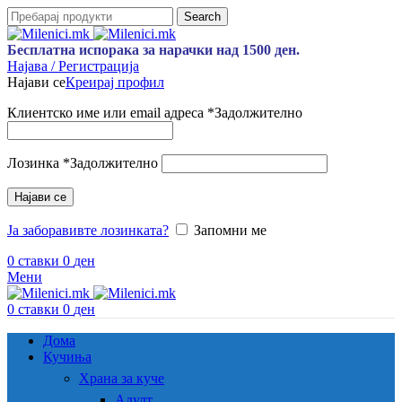
Search
Бесплатна испорака за нарачки над 1500 ден.
Најава / Регистрација
Најави се
Креирај профил
Клиентско име или email адреса
*
Задолжително
Лозинка
*
Задолжително
Најави се
Ја заборавивте лозинката?
Запомни ме
0
ставки
0
ден
Мени
0
ставки
0
ден
Дома
Кучиња
Храна за куче
Адулт