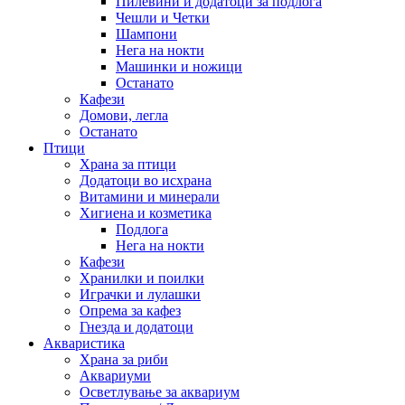
Пилевини и додатоци за подлога
Чешли и Четки
Шампони
Нега на нокти
Машинки и ножици
Останато
Кафези
Домови, легла
Останато
Птици
Храна за птици
Додатоци во исхрана
Витамини и минерали
Хигиена и козметика
Подлога
Нега на нокти
Кафези
Хранилки и поилки
Играчки и лулашки
Опрема за кафез
Гнезда и додатоци
Акваристика
Храна за риби
Аквариуми
Осветлување за аквариум