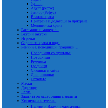
Јуниор
Адулт (рефус)
Јуниор (Рефус)
Влажна храна
Прихрана и додатоци за прихрана
Медицинска храна
Витамини и минерали
Вкусни закуски
Играчки
Садови за храна и вода
Ремчиња, поводници, градници…
Поводници со пуштање
Поводници
Ремчиња
Градници
Синџири и сајли
Дисциплинки
Останато
Маски
Додатоци
Легла
Заштита од надворешни паразити
Хигиена и козметика
Пелени и Влажни марамчиња