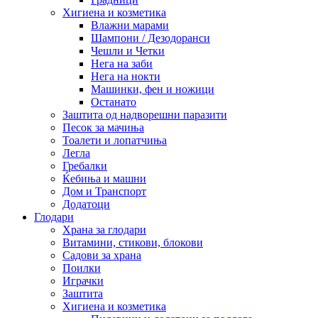
Хигиена и козметика
Влажни марами
Шампони / Дезодоранси
Чешли и Четки
Нега на заби
Нега на нокти
Машинки, фен и ножици
Останато
Заштита од надворешни паразити
Песок за мачиња
Тоалети и лопатчиња
Легла
Гребалки
Ќебиња и машни
Дом и Транспорт
Додатоци
Глодари
Храна за глодари
Витамини, стикови, блокови
Садови за храна
Поилки
Играчки
Заштита
Хигиена и козметика