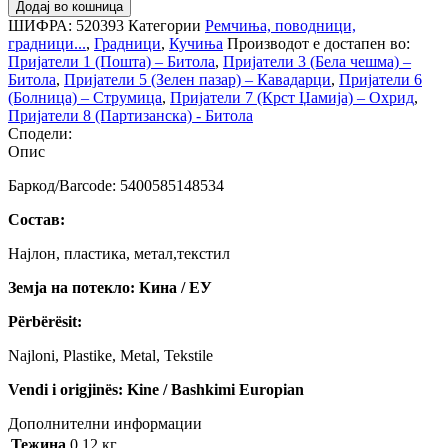
Додај во кошница
ШИФРА:
520393
Категории
Ремчиња, поводници,
градници...
,
Градници
,
Кучиња
Производот е достапен во:
Пријатели 1 (Пошта) – Битола
,
Пријатели 3 (Бела чешма) –
Битола
,
Пријатели 5 (Зелен пазар) – Кавадарци
,
Пријатели 6
(Болница) – Струмица
,
Пријатели 7 (Крст Џамија) – Охрид
,
Пријатели 8 (Партизанска) - Битола
Сподели:
Опис
Баркод/Barcode: 5400585148534
Состав:
Најлон, пластика, метал,текстил
Земја на потекло: Кина / ЕУ
Përbërësit:
Najloni, Plastike, Metal, Tekstile
Vendi i origjinës: Kine / Bashkimi Europian
Дополнителни информации
Тежина
0.12 кг