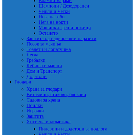
Влажни марами
Шампони / Дезодоранси
Чешли и Четки
Нега на заби
Нега на нокти
Машинки, фен и ножици
Останато
Заштита од надворешни паразити
Песок за мачиња
Тоалети и лопатчиња
Легла
Гребалки
Ќебиња и машни
Дом и Транспорт
Додатоци
Глодари
Храна за глодари
Витамини, стикови, блокови
Садови за храна
Поилки
Играчки
Заштита
Хигиена и козметика
Пилевини и додатоци за подлога
Чешли и Четки