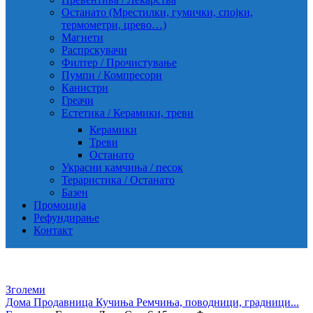
Останато (Мрестилки, гумички, спојки,
термометри, црево…)
Магнети
Распрскувачи
Филтер / Прочистување
Пумпи / Компресори
Канистри
Греачи
Естетика / Керамики, треви
Керамики
Треви
Останато
Украсни камчиња / песок
Тераристика / Останато
Базен
Промоција
Рефундирање
Контакт
Зголеми
Дома
Продавница
Кучиња
Ремчиња, поводници, градници...