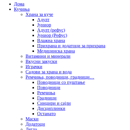
Дома
Кучиња
Храна за куче
Адулт
Јуниор
Адулт (рефус)
Јуниор (Рефус)
Влажна храна
Прихрана и додатоци за прихрана
Медицинска храна
Витамини и минерали
Вкусни закуски
Играчки
Садови за храна и вода
Ремчиња, поводници, градници…
Поводници со пуштање
Поводници
Ремчиња
Градници
Синџири и сајли
Дисциплинки
Останато
Маски
Додатоци
Легла