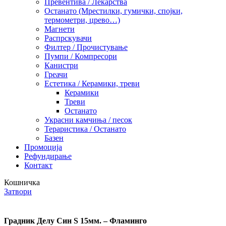
Превентива / Лекарства
Останато (Мрестилки, гумички, спојки,
термометри, црево…)
Магнети
Распрскувачи
Филтер / Прочистување
Пумпи / Компресори
Канистри
Греачи
Естетика / Керамики, треви
Керамики
Треви
Останато
Украсни камчиња / песок
Тераристика / Останато
Базен
Промоција
Рефундирање
Контакт
Кошничка
Затвори
Градник Делу Син S 15мм. – Фламинго