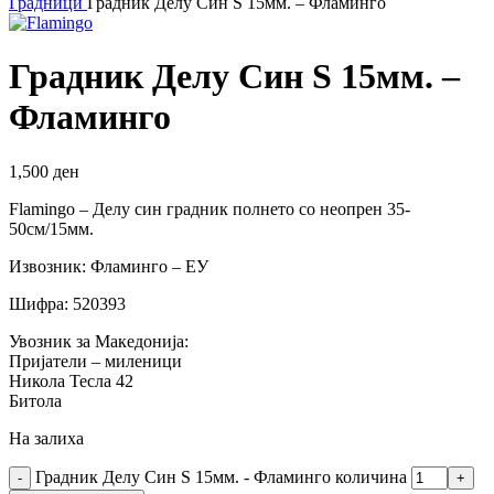
Градници
Градник Делу Син S 15мм. – Фламинго
Градник Делу Син S 15мм. –
Фламинго
1,500
ден
Flamingo – Делу син градник полнето со неопрен 35-
50см/15мм.
Извозник: Фламинго – ЕУ
Шифра: 520393
Увозник за Македонија:
Пријатели – миленици
Никола Тесла 42
Битола
На залиха
Градник Делу Син S 15мм. - Фламинго количина