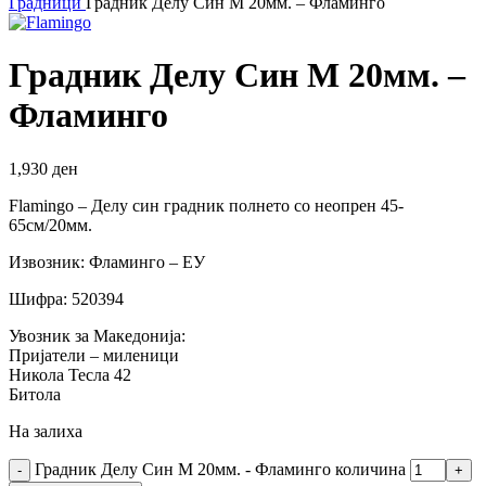
Градници
Градник Делу Син M 20мм. – Фламинго
Градник Делу Син M 20мм. –
Фламинго
1,930
ден
Flamingo – Делу син градник полнето со неопрен 45-
65см/20мм.
Извозник: Фламинго – ЕУ
Шифра: 520394
Увозник за Македонија:
Пријатели – миленици
Никола Тесла 42
Битола
На залиха
Градник Делу Син M 20мм. - Фламинго количина