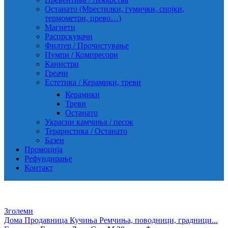
Останато (Мрестилки, гумички, спојки,
термометри, црево…)
Магнети
Распрскувачи
Филтер / Прочистување
Пумпи / Компресори
Канистри
Греачи
Естетика / Керамики, треви
Керамики
Треви
Останато
Украсни камчиња / песок
Тераристика / Останато
Базен
Промоција
Рефундирање
Контакт
Зголеми
Дома
Продавница
Кучиња
Ремчиња, поводници, градници...