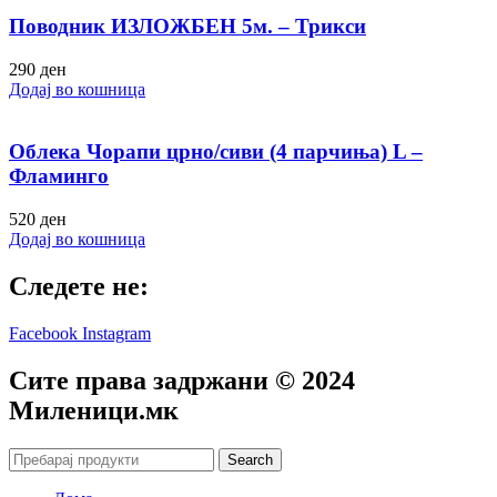
Поводник ИЗЛОЖБЕН 5м. – Трикси
290
ден
Додај во кошница
Облека Чорапи црно/сиви (4 парчиња) L –
Фламинго
520
ден
Додај во кошница
Следете не:
Facebook
Instagram
Сите права задржани © 2024
Mиленици.мк
Search