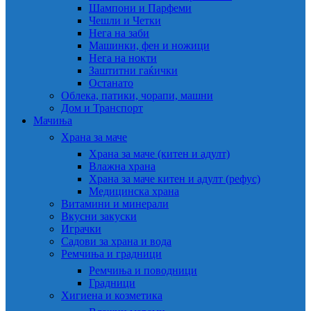
Шампони и Парфеми
Чешли и Четки
Нега на заби
Машинки, фен и ножици
Нега на нокти
Заштитни гаќички
Останато
Облека, патики, чорапи, машни
Дом и Транспорт
Мачиња
Храна за маче
Храна за маче (китен и адулт)
Влажна храна
Храна за маче китен и адулт (рефус)
Медицинска храна
Витамини и минерали
Вкусни закуски
Играчки
Садови за храна и вода
Ремчиња и градници
Ремчиња и поводници
Градници
Хигиена и козметика