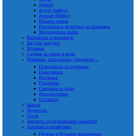
Јуниор
Адулт (рефус)
Јуниор (Рефус)
Влажна храна
Прихрана и додатоци за прихрана
Медицинска храна
Витамини и минерали
Вкусни закуски
Играчки
Садови за храна и вода
Ремчиња, поводници, градници…
Поводници со пуштање
Поводници
Ремчиња
Градници
Синџири и сајли
Дисциплинки
Останато
Маски
Додатоци
Легла
Заштита од надворешни паразити
Хигиена и козметика
Пелени и Влажни марамчиња