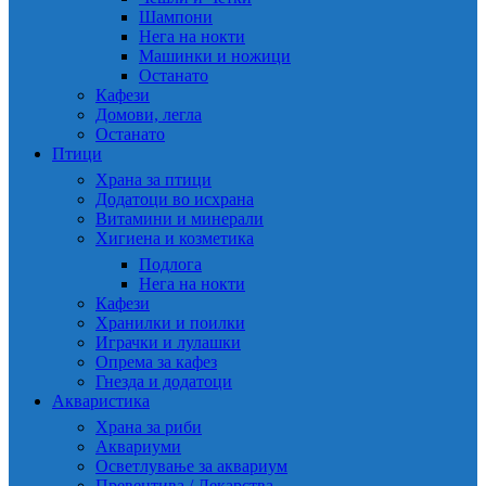
Шампони
Нега на нокти
Машинки и ножици
Останато
Кафези
Домови, легла
Останато
Птици
Храна за птици
Додатоци во исхрана
Витамини и минерали
Хигиена и козметика
Подлога
Нега на нокти
Кафези
Хранилки и поилки
Играчки и лулашки
Опрема за кафез
Гнезда и додатоци
Акваристика
Храна за риби
Аквариуми
Осветлување за аквариум
Превентива / Лекарства