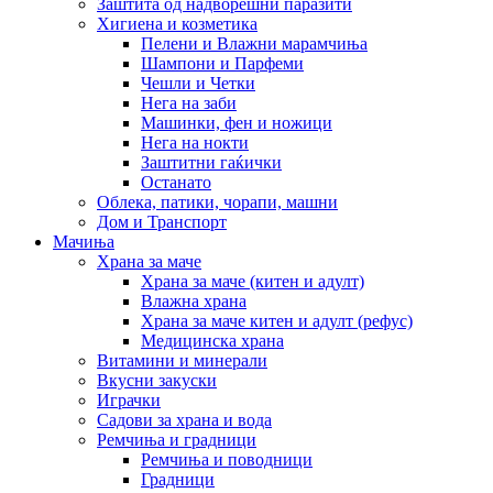
Заштита од надворешни паразити
Хигиена и козметика
Пелени и Влажни марамчиња
Шампони и Парфеми
Чешли и Четки
Нега на заби
Машинки, фен и ножици
Нега на нокти
Заштитни гаќички
Останато
Облека, патики, чорапи, машни
Дом и Транспорт
Мачиња
Храна за маче
Храна за маче (китен и адулт)
Влажна храна
Храна за маче китен и адулт (рефус)
Медицинска храна
Витамини и минерали
Вкусни закуски
Играчки
Садови за храна и вода
Ремчиња и градници
Ремчиња и поводници
Градници