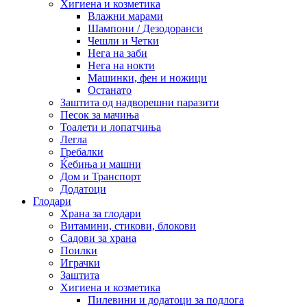
Хигиена и козметика
Влажни марами
Шампони / Дезодоранси
Чешли и Четки
Нега на заби
Нега на нокти
Машинки, фен и ножици
Останато
Заштита од надворешни паразити
Песок за мачиња
Тоалети и лопатчиња
Легла
Гребалки
Ќебиња и машни
Дом и Транспорт
Додатоци
Глодари
Храна за глодари
Витамини, стикови, блокови
Садови за храна
Поилки
Играчки
Заштита
Хигиена и козметика
Пилевини и додатоци за подлога