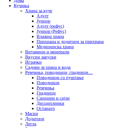
Дома
Кучиња
Храна за куче
Адулт
Јуниор
Адулт (рефус)
Јуниор (Рефус)
Влажна храна
Прихрана и додатоци за прихрана
Медицинска храна
Витамини и минерали
Вкусни закуски
Играчки
Садови за храна и вода
Ремчиња, поводници, градници…
Поводници со пуштање
Поводници
Ремчиња
Градници
Синџири и сајли
Дисциплинки
Останато
Маски
Додатоци
Легла