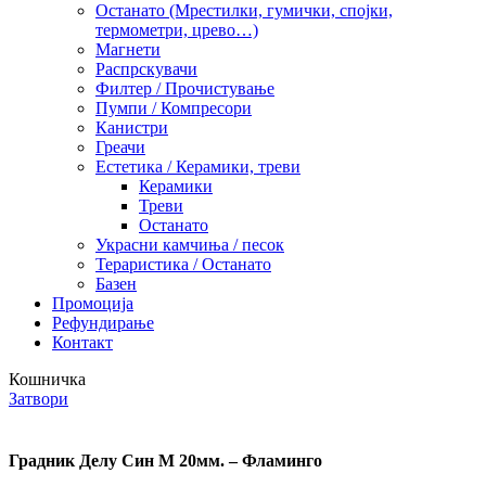
Останато (Мрестилки, гумички, спојки,
термометри, црево…)
Магнети
Распрскувачи
Филтер / Прочистување
Пумпи / Компресори
Канистри
Греачи
Естетика / Керамики, треви
Керамики
Треви
Останато
Украсни камчиња / песок
Тераристика / Останато
Базен
Промоција
Рефундирање
Контакт
Кошничка
Затвори
Градник Делу Син M 20мм. – Фламинго