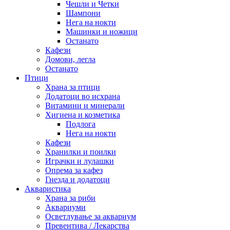
Чешли и Четки
Шампони
Нега на нокти
Машинки и ножици
Останато
Кафези
Домови, легла
Останато
Птици
Храна за птици
Додатоци во исхрана
Витамини и минерали
Хигиена и козметика
Подлога
Нега на нокти
Кафези
Хранилки и поилки
Играчки и лулашки
Опрема за кафез
Гнезда и додатоци
Акваристика
Храна за риби
Аквариуми
Осветлување за аквариум
Превентива / Лекарства