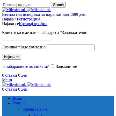
Search
Бесплатна испорака за нарачки над 1500 ден.
Најава / Регистрација
Најави се
Креирај профил
Клиентско име или email адреса
*
Задолжително
Лозинка
*
Задолжително
Најави се
Ја заборавивте лозинката?
Запомни ме
0
ставки
0
ден
Мени
0
ставки
0
ден
Дома
Кучиња
Храна за куче
Адулт