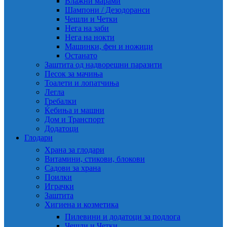
Влажни марами
Шампони / Дезодоранси
Чешли и Четки
Нега на заби
Нега на нокти
Машинки, фен и ножици
Останато
Заштита од надворешни паразити
Песок за мачиња
Тоалети и лопатчиња
Легла
Гребалки
Ќебиња и машни
Дом и Транспорт
Додатоци
Глодари
Храна за глодари
Витамини, стикови, блокови
Садови за храна
Поилки
Играчки
Заштита
Хигиена и козметика
Пилевини и додатоци за подлога
Чешли и Четки