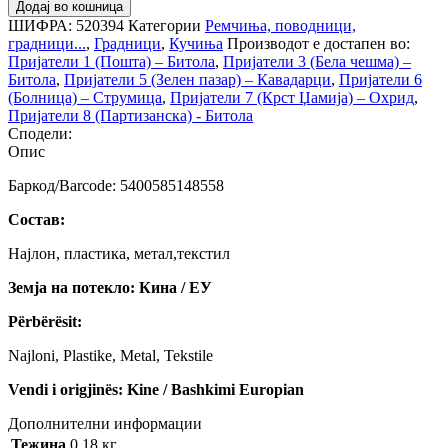
Додај во кошница
ШИФРА:
520394
Категории
Ремчиња, поводници,
градници...
,
Градници
,
Кучиња
Производот е достапен во:
Пријатели 1 (Пошта) – Битола
,
Пријатели 3 (Бела чешма) –
Битола
,
Пријатели 5 (Зелен пазар) – Кавадарци
,
Пријатели 6
(Болница) – Струмица
,
Пријатели 7 (Крст Џамија) – Охрид
,
Пријатели 8 (Партизанска) - Битола
Сподели:
Опис
Баркод/Barcode: 5400585148558
Состав:
Најлон, пластика, метал,текстил
Земја на потекло: Кина / ЕУ
Përbërësit:
Najloni, Plastike, Metal, Tekstile
Vendi i origjinës: Kine / Bashkimi Europian
Дополнителни информации
Тежина
0.18 кг