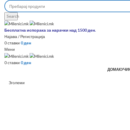
Search
Бесплатна испорака за нарачки над 1500 ден.
Најава / Регистрација
0
ставки
0
ден
Мени
0
ставки
0
ден
ДОМА
КУЧИ
Зголеми