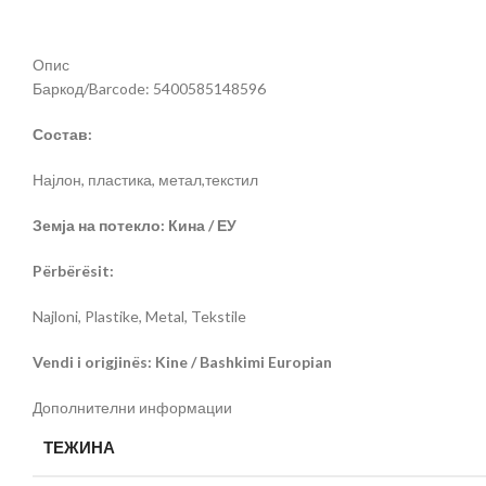
Опис
Баркод/Barcode: 5400585148596
Состав:
Најлон, пластика, метал,текстил
Земја на потекло: Кина / ЕУ
Përbërësit:
Najloni, Plastike, Metal, Tekstile
Vendi i origjinës: Kine / Bashkimi Europian
Дополнителни информации
ТЕЖИНА