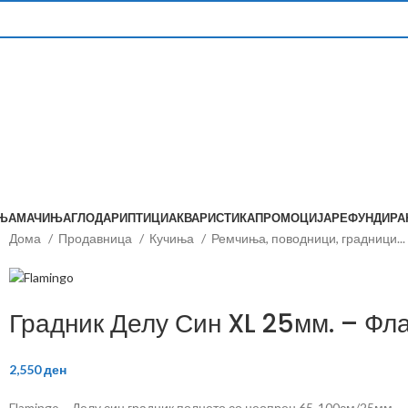
ЊА
МАЧИЊА
ГЛОДАРИ
ПТИЦИ
АКВАРИСТИКА
ПРОМОЦИЈА
РЕФУНДИР
Дома
Продавница
Кучиња
Ремчиња, поводници, градници...
Градник Делу Син XL 25мм. – Фл
2,550
ден
Flamingo – Делу син градник полнето со неопрен 65-100см/25мм.