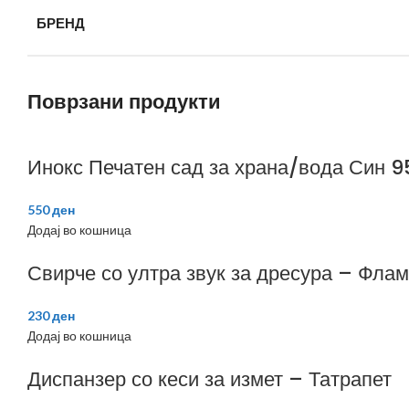
БРЕНД
Поврзани продукти
Инокс Печатен сад за храна/вода Син 
550
ден
Додај во кошница
Свирче со ултра звук за дресура – Флам
230
ден
Додај во кошница
Диспанзер со кеси за измет – Татрапет