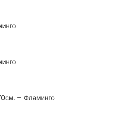
минго
минго
70см. – Фламинго