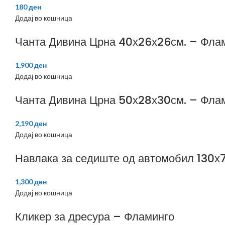
180
ден
Додај во кошница
Чанта Дивина Црна 40х26х26см. – Фла
1,900
ден
Додај во кошница
Чанта Дивина Црна 50х28х30см. – Фла
2,190
ден
Додај во кошница
Навлака за седиште од автомобил 130х
1,300
ден
Додај во кошница
Кликер за дресура – Фламинго