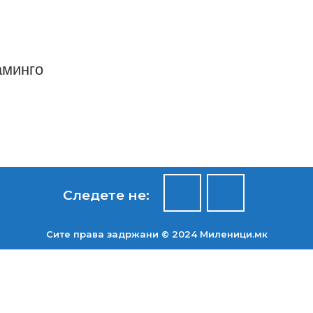
аминго
Следете не:
Сите права задржани © 2024 Mиленици.мк