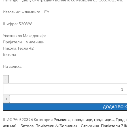
Извозник: Фламинго – ЕУ
Шифра: 520396
Увозник за Македонија:
Пријатели – миленици
Никола Тесла 42
Битола
На залиха
ДОДАЈ ВО 
ШИФРА:
520396
Категории
Ремчиња, поводници, градници...
,
Градн
чешма) – Битола
,
Пријатели 6 (Болница) – Струмица
,
Пријатели 7 (