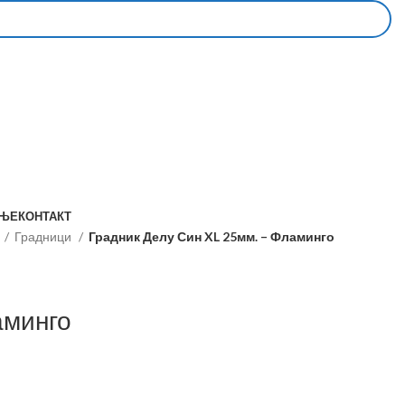
АЊЕ
КОНТАКТ
Градници
Градник Делу Син XL 25мм. – Фламинго
аминго