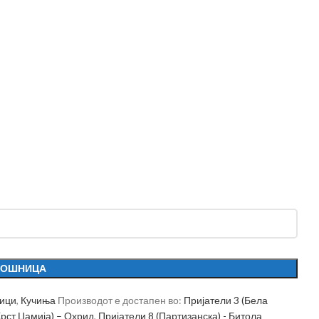
КОШНИЦА
ици
,
Кучиња
Производот е достапен во:
Пријатели 3 (Бела
Крст Џамија) – Охрид
,
Пријатели 8 (Партизанска) - Битола