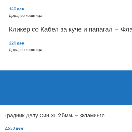
140
ден
Додај во кошница
Кликер со Кабел за куче и папагал – Фл
220
ден
Додај во кошница
Градник Делу Син XL 25мм. – Фламинго
2,550
ден