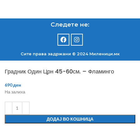
Следете не:
Сите права задржани © 2024 Mиленици.мк
Градник Один Црн 45-60см. – Фламинго
690
ден
На залиха
ДОДАЈ ВО КОШНИЦА