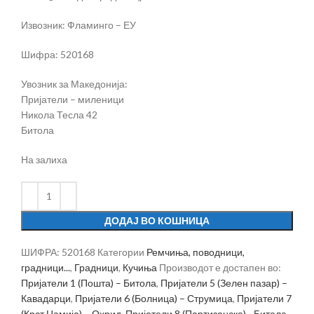
Извозник: Фламинго – ЕУ
Шифра: 520168
Увозник за Македонија:
Пријатели – миленици
Никола Тесла 42
Битола
На залиха
ДОДАЈ ВО КОШНИЦА
ШИФРА:
520168
Категории
Ремчиња, поводници,
градници...
,
Градници
,
Кучиња
Производот е достапен во:
Пријатели 1 (Пошта) – Битола
,
Пријатели 5 (Зелен пазар) –
Кавадарци
,
Пријатели 6 (Болница) – Струмица
,
Пријатели 7
(Крст Џамија) – Охрид
,
Пријатели 8 (Партизанска) - Битола