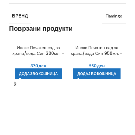
БРЕНД
Flamingo
Поврзани продукти
Инокс Печатен сад за
Инокс Печатен сад за
храна/вода Син 300мл. –
храна/вода Син 950мл. –
Фламинго
Фламинго
370
ден
550
ден
ДОДАЈ ВО КОШНИЦА
ДОДАЈ ВО КОШНИЦА
С