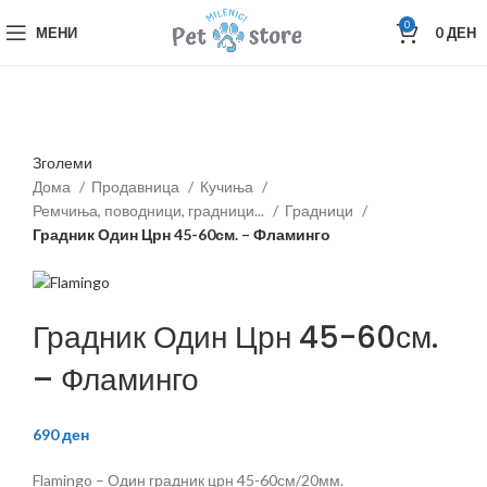
0
МЕНИ
0
ДЕН
Зголеми
Дома
Продавница
Кучиња
Ремчиња, поводници, градници...
Градници
Градник Один Црн 45-60см. – Фламинго
Градник Один Црн 45-60см.
– Фламинго
690
ден
Flamingo – Один градник црн 45-60см/20мм.