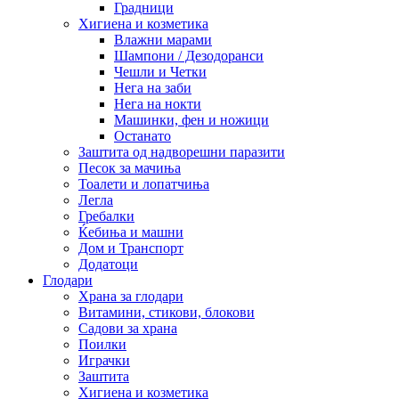
Градници
Хигиена и козметика
Влажни марами
Шампони / Дезодоранси
Чешли и Четки
Нега на заби
Нега на нокти
Машинки, фен и ножици
Останато
Заштита од надворешни паразити
Песок за мачиња
Тоалети и лопатчиња
Легла
Гребалки
Ќебиња и машни
Дом и Транспорт
Додатоци
Глодари
Храна за глодари
Витамини, стикови, блокови
Садови за храна
Поилки
Играчки
Заштита
Хигиена и козметика