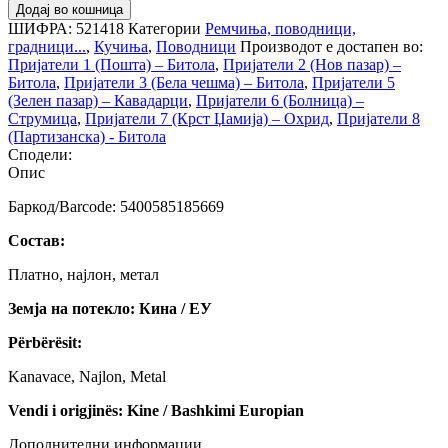
Додај во кошница
ШИФРА:
521418
Категории
Ремчиња, поводници,
градници...
,
Кучиња
,
Поводници
Производот е достапен во:
Пријатели 1 (Пошта) – Битола
,
Пријатели 2 (Нов пазар) –
Битола
,
Пријатели 3 (Бела чешма) – Битола
,
Пријатели 5
(Зелен пазар) – Кавадарци
,
Пријатели 6 (Болница) –
Струмица
,
Пријатели 7 (Крст Џамија) – Охрид
,
Пријатели 8
(Партизанска) - Битола
Сподели:
Опис
Баркод/Barcode: 5400585185669
Состав:
Платно, најлон, метал
Земја на потекло: Кина / ЕУ
Përbërësit:
Kanavace, Najlon, Metal
Vendi i origjinës: Kine / Bashkimi Europian
Дополнителни информации