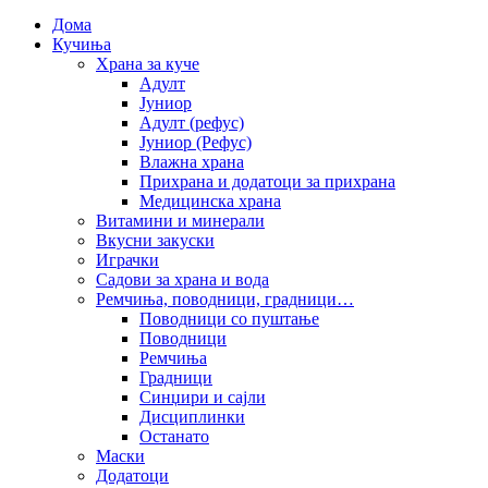
Дома
Кучиња
Храна за куче
Адулт
Јуниор
Адулт (рефус)
Јуниор (Рефус)
Влажна храна
Прихрана и додатоци за прихрана
Медицинска храна
Витамини и минерали
Вкусни закуски
Играчки
Садови за храна и вода
Ремчиња, поводници, градници…
Поводници со пуштање
Поводници
Ремчиња
Градници
Синџири и сајли
Дисциплинки
Останато
Маски
Додатоци