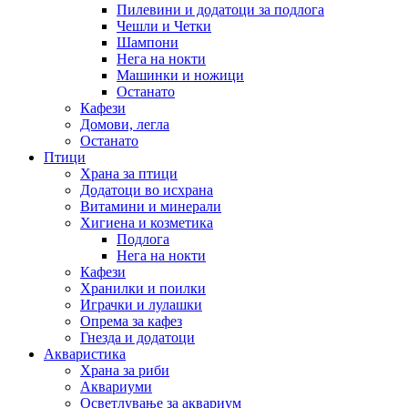
Пилевини и додатоци за подлога
Чешли и Четки
Шампони
Нега на нокти
Машинки и ножици
Останато
Кафези
Домови, легла
Останато
Птици
Храна за птици
Додатоци во исхрана
Витамини и минерали
Хигиена и козметика
Подлога
Нега на нокти
Кафези
Хранилки и поилки
Играчки и лулашки
Опрема за кафез
Гнезда и додатоци
Акваристика
Храна за риби
Аквариуми
Осветлување за аквариум