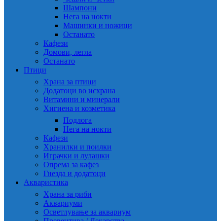
Шампони
Нега на нокти
Машинки и ножици
Останато
Кафези
Домови, легла
Останато
Птици
Храна за птици
Додатоци во исхрана
Витамини и минерали
Хигиена и козметика
Подлога
Нега на нокти
Кафези
Хранилки и поилки
Играчки и лулашки
Опрема за кафез
Гнезда и додатоци
Акваристика
Храна за риби
Аквариуми
Осветлување за аквариум
Превентива / Лекарства