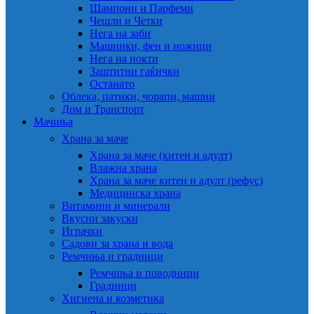
Шампони и Парфеми
Чешли и Четки
Нега на заби
Машинки, фен и ножици
Нега на нокти
Заштитни гаќички
Останато
Облека, патики, чорапи, машни
Дом и Транспорт
Мачиња
Храна за маче
Храна за маче (китен и адулт)
Влажна храна
Храна за маче китен и адулт (рефус)
Медицинска храна
Витамини и минерали
Вкусни закуски
Играчки
Садови за храна и вода
Ремчиња и градници
Ремчиња и поводници
Градници
Хигиена и козметика