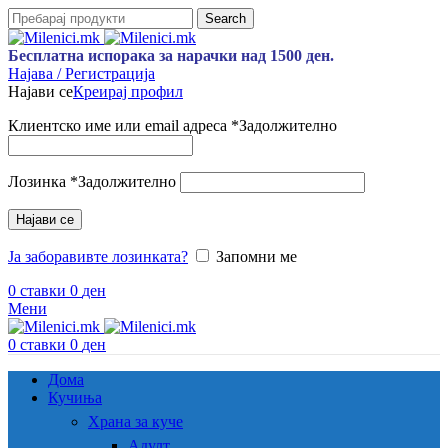
Search
Бесплатна испорака за нарачки над 1500 ден.
Најава / Регистрација
Најави се
Креирај профил
Клиентско име или email адреса
*
Задолжително
Лозинка
*
Задолжително
Најави се
Ја заборавивте лозинката?
Запомни ме
0
ставки
0
ден
Мени
0
ставки
0
ден
Дома
Кучиња
Храна за куче
Адулт