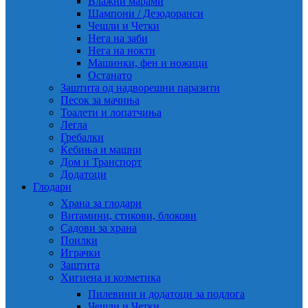
Влажни марами
Шампони / Дезодоранси
Чешли и Четки
Нега на заби
Нега на нокти
Машинки, фен и ножици
Останато
Заштита од надворешни паразити
Песок за мачиња
Тоалети и лопатчиња
Легла
Гребалки
Ќебиња и машни
Дом и Транспорт
Додатоци
Глодари
Храна за глодари
Витамини, стикови, блокови
Садови за храна
Поилки
Играчки
Заштита
Хигиена и козметика
Пилевини и додатоци за подлога
Чешли и Четки