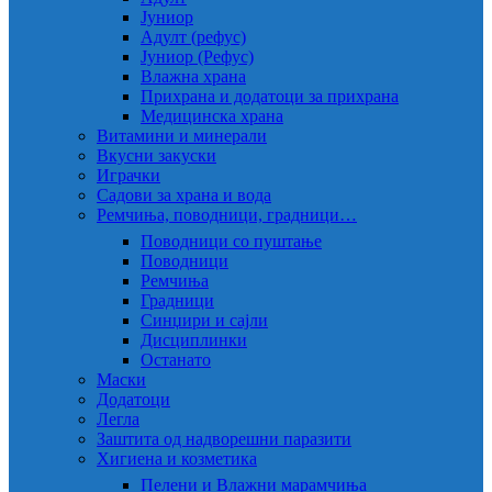
Јуниор
Адулт (рефус)
Јуниор (Рефус)
Влажна храна
Прихрана и додатоци за прихрана
Медицинска храна
Витамини и минерали
Вкусни закуски
Играчки
Садови за храна и вода
Ремчиња, поводници, градници…
Поводници со пуштање
Поводници
Ремчиња
Градници
Синџири и сајли
Дисциплинки
Останато
Маски
Додатоци
Легла
Заштита од надворешни паразити
Хигиена и козметика
Пелени и Влажни марамчиња