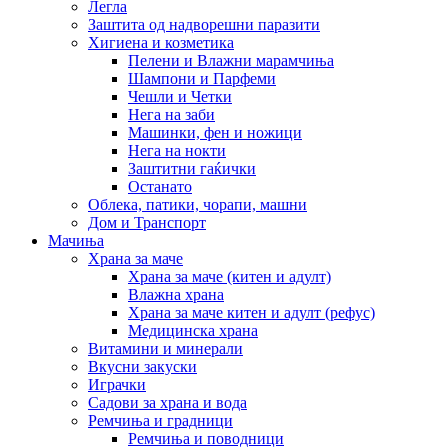
Легла
Заштита од надворешни паразити
Хигиена и козметика
Пелени и Влажни марамчиња
Шампони и Парфеми
Чешли и Четки
Нега на заби
Машинки, фен и ножици
Нега на нокти
Заштитни гаќички
Останато
Облека, патики, чорапи, машни
Дом и Транспорт
Мачиња
Храна за маче
Храна за маче (китен и адулт)
Влажна храна
Храна за маче китен и адулт (рефус)
Медицинска храна
Витамини и минерали
Вкусни закуски
Играчки
Садови за храна и вода
Ремчиња и градници
Ремчиња и поводници