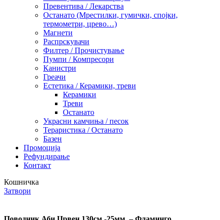
Превентива / Лекарства
Останато (Мрестилки, гумички, спојки,
термометри, црево…)
Магнети
Распрскувачи
Филтер / Прочистување
Пумпи / Компресори
Канистри
Греачи
Естетика / Керамики, треви
Керамики
Треви
Останато
Украсни камчиња / песок
Тераристика / Останато
Базен
Промоција
Рефундирање
Контакт
Кошничка
Затвори
Поводник Аби Црвен 130см.-25мм. – Фламинго