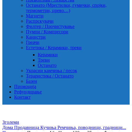
Останато (Мрестилки, гумички, спојки,
термометри, црево…)
Магнети
Распрскувачи
Филтер / Прочистување
Пумпи / Компресори
Канистри
Греачи
Естетика / Керамики, треви
Керамики
Треви
Останато
Украсни камчиња / песок
Тераристика / Останато
Базен
Промоција
Рефундирање
Контакт
Зголеми
Дома
Продавница
Кучиња
Ремчиња, поводници, градници...