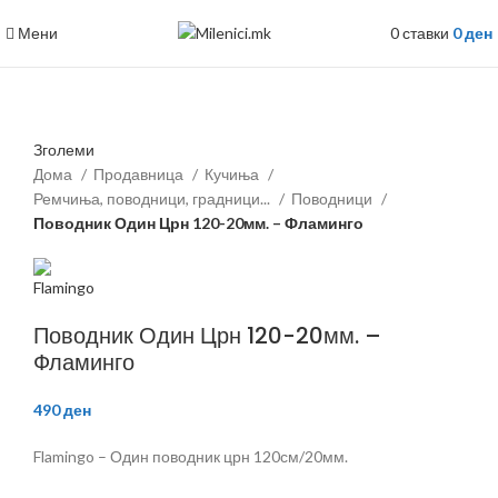
Мени
0
ставки
0
ден
Зголеми
Дома
Продавница
Кучиња
Ремчиња, поводници, градници...
Поводници
Поводник Один Црн 120-20мм. – Фламинго
Поводник Один Црн 120-20мм. –
Фламинго
490
ден
Flamingo – Один поводник црн 120см/20мм.