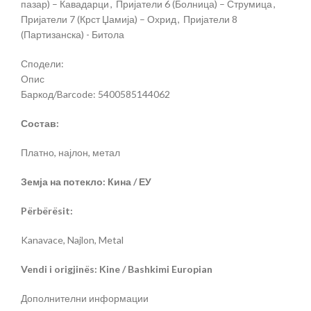
пазар) – Кавадарци
,
Пријатели 6 (Болница) – Струмица
,
Пријатели 7 (Крст Џамија) – Охрид
,
Пријатели 8
(Партизанска) - Битола
Сподели:
Опис
Баркод/Barcode: 5400585144062
Состав:
Платно, најлон, метал
Земја на потекло: Кина / ЕУ
Përbërësit:
Kanavace, Najlon, Metal
Vendi i origjinës: Kine / Bashkimi Europian
Дополнителни информации