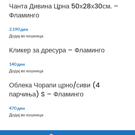
Чанта Дивина Црна 50х28х30см. –
Фламинго
2,190
ден
Додај во кошница
Кликер за дресура – Фламинго
140
ден
Додај во кошница
Облека Чорапи црно/сиви (4
парчиња) S – Фламинго
470
ден
Додај во кошница