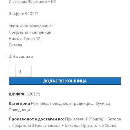
Извозник: Фламинго – ЕУ
Шифра: 520171
Увозник за Македонија:
Пријатели – миленици
Никола Тесла 42
Битола
На залиха
ДОДАЈ ВО КОШНИЦА
ШИФРА:
520171
Категории
Ремчиња, поводници, градници...
,
Кучиња
,
Поводници
Производот е достапен во:
Пријатели 1 (Пошта) – Битола
,
Пријатели 3 (Бела чешма) – Битола
,
Пријатели 5 (Зелен