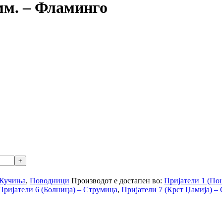
мм. – Фламинго
Кучиња
,
Поводници
Производот е достапен во:
Пријатели 1 (По
Пријатели 6 (Болница) – Струмица
,
Пријатели 7 (Крст Џамија) –