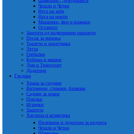
Шампони / Дезодоранси
Чешли и Четки
Нега на заби
Нега на нокти
Машинки, фен и ножици
Останато
Заштита од надворешни паразити
Песок за мачиња
Тоалети и лопатчиња
Легла
Гребалки
Ќебиња и машни
Дом и Транспорт
Додатоци
Глодари
Храна за глодари
Витамини, стикови, блокови
Садови за храна
Поилки
Играчки
Заштита
Хигиена и козметика
Пилевини и додатоци за подлога
Чешли и Четки
Шампони