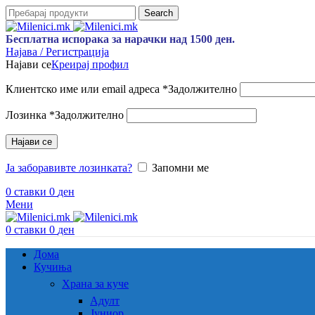
Search
Бесплатна испорака за нарачки над 1500 ден.
Најава / Регистрација
Најави се
Креирај профил
Клиентско име или email адреса
*
Задолжително
Лозинка
*
Задолжително
Најави се
Ја заборавивте лозинката?
Запомни ме
0
ставки
0
ден
Мени
0
ставки
0
ден
Дома
Кучиња
Храна за куче
Адулт
Јуниор