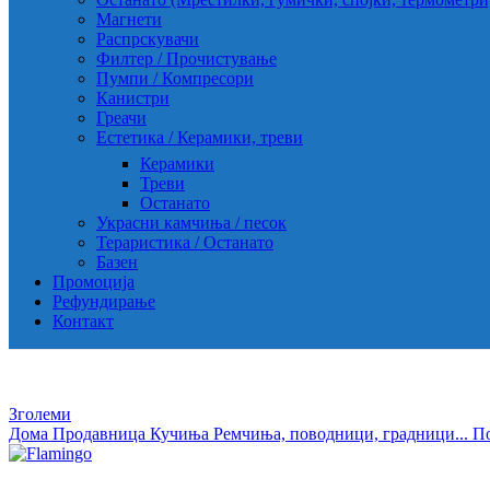
Магнети
Распрскувачи
Филтер / Прочистување
Пумпи / Компресори
Канистри
Греачи
Естетика / Керамики, треви
Керамики
Треви
Останато
Украсни камчиња / песок
Тераристика / Останато
Базен
Промоција
Рефундирање
Контакт
Зголеми
Дома
Продавница
Кучиња
Ремчиња, поводници, градници...
П