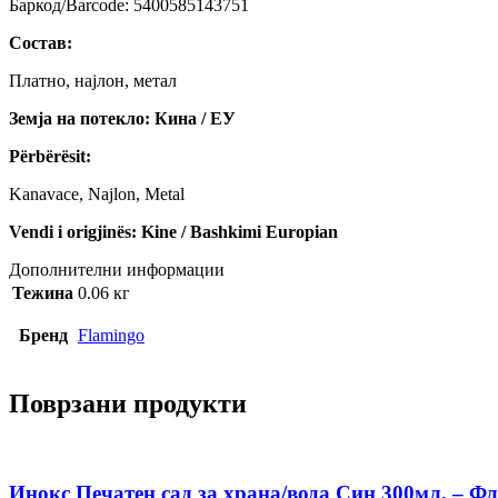
Баркод/Barcode: 5400585143751
Состав:
Платно, најлон, метал
Земја на потекло: Кина / ЕУ
Përbërësit:
Kanavace, Najlon, Metal
Vendi i origjinës: Kine / Bashkimi Europian
Дополнителни информации
Тежина
0.06 кг
Бренд
Flamingo
Поврзани продукти
Инокс Печатен сад за храна/вода Син 300мл. – Ф