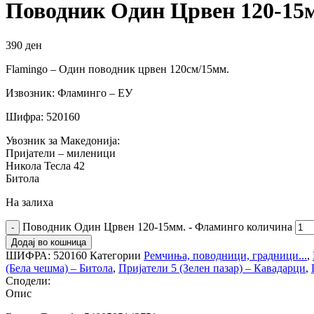
Поводник Один Црвен 120-15
390
ден
Flamingo – Один поводник црвен 120см/15мм.
Извозник: Фламинго – ЕУ
Шифра: 520160
Увозник за Македонија:
Пријатели – миленици
Никола Тесла 42
Битола
На залиха
Поводник Один Црвен 120-15мм. - Фламинго количина
Додај во кошница
ШИФРА:
520160
Категории
Ремчиња, поводници, градници...
,
(Бела чешма) – Битола
,
Пријатели 5 (Зелен пазар) – Кавадарци
,
Сподели:
Опис