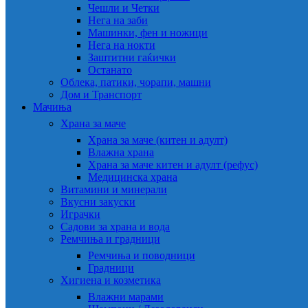
Чешли и Четки
Нега на заби
Машинки, фен и ножици
Нега на нокти
Заштитни гаќички
Останато
Облека, патики, чорапи, машни
Дом и Транспорт
Мачиња
Храна за маче
Храна за маче (китен и адулт)
Влажна храна
Храна за маче китен и адулт (рефус)
Медицинска храна
Витамини и минерали
Вкусни закуски
Играчки
Садови за храна и вода
Ремчиња и градници
Ремчиња и поводници
Градници
Хигиена и козметика
Влажни марами