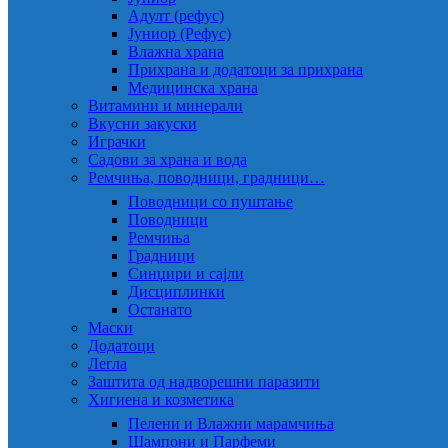
Адулт (рефус)
Јуниор (Рефус)
Влажна храна
Прихрана и додатоци за прихрана
Медицинска храна
Витамини и минерали
Вкусни закуски
Играчки
Садови за храна и вода
Ремчиња, поводници, градници…
Поводници со пуштање
Поводници
Ремчиња
Градници
Синџири и сајли
Дисциплинки
Останато
Маски
Додатоци
Легла
Заштита од надворешни паразити
Хигиена и козметика
Пелени и Влажни марамчиња
Шампони и Парфеми