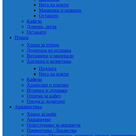
Нега на нокти
Машинки и ножици
Останато
Кафези
Домови, легла
Останато
Птици
Храна за птици
Додатоци во исхрана
Витамини и минерали
Хигиена и козметика
Подлога
Нега на нокти
Кафези
Хранилки и поилки
Играчки и лулашки
Опрема за кафез
Гнезда и додатоци
Акваристика
Храна за риби
Аквариуми
Осветлување за аквариум
Превентива / Лекарства
Останато (Мрестилки, гумички, спојки, термометр