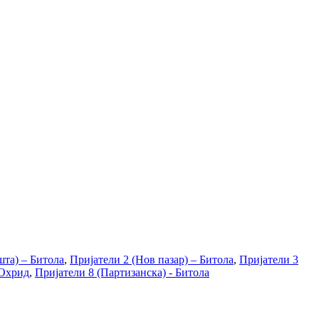
шта) – Битола
,
Пријатели 2 (Нов пазар) – Битола
,
Пријатели 3
 Охрид
,
Пријатели 8 (Партизанска) - Битола