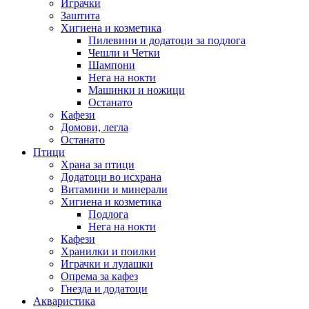
Играчки
Заштита
Хигиена и козметика
Пилевини и додатоци за подлога
Чешли и Четки
Шампони
Нега на нокти
Машинки и ножици
Останато
Кафези
Домови, легла
Останато
Птици
Храна за птици
Додатоци во исхрана
Витамини и минерали
Хигиена и козметика
Подлога
Нега на нокти
Кафези
Хранилки и поилки
Играчки и лулашки
Опрема за кафез
Гнезда и додатоци
Акваристика