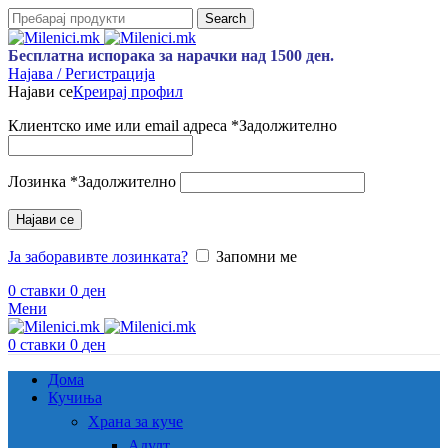
Search
Бесплатна испорака за нарачки над 1500 ден.
Најава / Регистрација
Најави се
Креирај профил
Клиентско име или email адреса
*
Задолжително
Лозинка
*
Задолжително
Најави се
Ја заборавивте лозинката?
Запомни ме
0
ставки
0
ден
Мени
0
ставки
0
ден
Дома
Кучиња
Храна за куче
Адулт