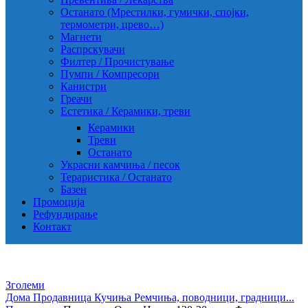
Останато (Мрестилки, гумички, спојки,
термометри, црево…)
Магнети
Распрскувачи
Филтер / Прочистување
Пумпи / Компресори
Канистри
Греачи
Естетика / Керамики, треви
Керамики
Треви
Останато
Украсни камчиња / песок
Тераристика / Останато
Базен
Промоција
Рефундирање
Контакт
Зголеми
Дома
Продавница
Кучиња
Ремчиња, поводници, градници...