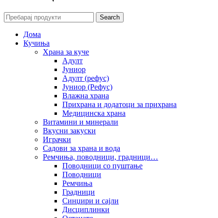
Search
Дома
Кучиња
Храна за куче
Адулт
Јуниор
Адулт (рефус)
Јуниор (Рефус)
Влажна храна
Прихрана и додатоци за прихрана
Медицинска храна
Витамини и минерали
Вкусни закуски
Играчки
Садови за храна и вода
Ремчиња, поводници, градници…
Поводници со пуштање
Поводници
Ремчиња
Градници
Синџири и сајли
Дисциплинки