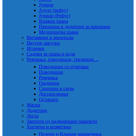
Јуниор
Адулт (рефус)
Јуниор (Рефус)
Влажна храна
Прихрана и додатоци за прихрана
Медицинска храна
Витамини и минерали
Вкусни закуски
Играчки
Садови за храна и вода
Ремчиња, поводници, градници…
Поводници со пуштање
Поводници
Ремчиња
Градници
Синџири и сајли
Дисциплинки
Останато
Маски
Додатоци
Легла
Заштита од надворешни паразити
Хигиена и козметика
Пелени и Влажни марамчиња