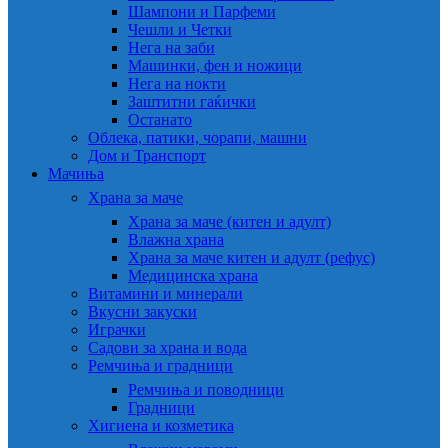
Шампони и Парфеми
Чешли и Четки
Нега на заби
Машинки, фен и ножици
Нега на нокти
Заштитни гаќички
Останато
Облека, патики, чорапи, машни
Дом и Транспорт
Мачиња
Храна за маче
Храна за маче (китен и адулт)
Влажна храна
Храна за маче китен и адулт (рефус)
Медицинска храна
Витамини и минерали
Вкусни закуски
Играчки
Садови за храна и вода
Ремчиња и градници
Ремчиња и поводници
Градници
Хигиена и козметика