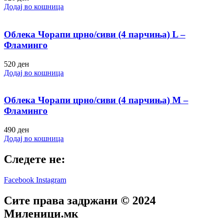
Додај во кошница
Облека Чорапи црно/сиви (4 парчиња) L –
Фламинго
520
ден
Додај во кошница
Облека Чорапи црно/сиви (4 парчиња) M –
Фламинго
490
ден
Додај во кошница
Следете не:
Facebook
Instagram
Сите права задржани © 2024
Mиленици.мк