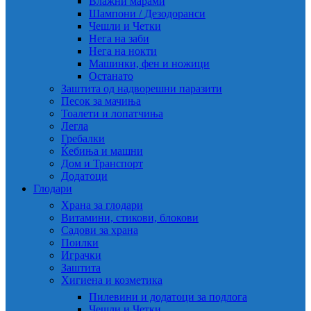
Влажни марами
Шампони / Дезодоранси
Чешли и Четки
Нега на заби
Нега на нокти
Машинки, фен и ножици
Останато
Заштита од надворешни паразити
Песок за мачиња
Тоалети и лопатчиња
Легла
Гребалки
Ќебиња и машни
Дом и Транспорт
Додатоци
Глодари
Храна за глодари
Витамини, стикови, блокови
Садови за храна
Поилки
Играчки
Заштита
Хигиена и козметика
Пилевини и додатоци за подлога
Чешли и Четки