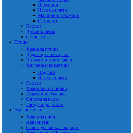
Шампони
Нега на нокти
Машинки и ножици
Останато
Кафези
Домови, легла
Останато
Птици
Храна за птици
Додатоци во исхрана
Витамини и минерали
Хигиена и козметика
Подлога
Нега на нокти
Кафези
Хранилки и поилки
Играчки и лулашки
Опрема за кафез
Гнезда и додатоци
Акваристика
Храна за риби
Аквариуми
Осветлување за аквариум
Превентива / Лекарства