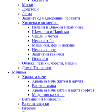
Останато
Маски
Додатоци
Легла
Заштита од надворешни паразити
Хигиена и козметика
Пелени и Влажни марамчиња
Шампони и Парфеми
Чешли и Четки
Нега на заби
Машинки, фен и ножици
Нега на нокти
Заштитни гаќички
Останато
Облека, патики, чорапи, машни
Дом и Транспорт
Мачиња
Храна за маче
Храна за маче (китен и адулт)
Влажна храна
Храна за маче китен и адулт (рефус)
Медицинска храна
Витамини и минерали
Вкусни закуски
Играчки