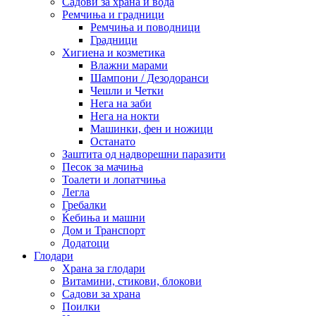
Садови за храна и вода
Ремчиња и градници
Ремчиња и поводници
Градници
Хигиена и козметика
Влажни марами
Шампони / Дезодоранси
Чешли и Четки
Нега на заби
Нега на нокти
Машинки, фен и ножици
Останато
Заштита од надворешни паразити
Песок за мачиња
Тоалети и лопатчиња
Легла
Гребалки
Ќебиња и машни
Дом и Транспорт
Додатоци
Глодари
Храна за глодари
Витамини, стикови, блокови
Садови за храна
Поилки