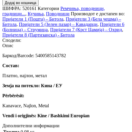
Додај во кошница
ШИФРА:
520161
Категории
Ремчиња, поводници,
градници...
,
Кучиња
,
Поводници
Производот е достапен во:
Пријатели 1 (Пошта) – Битола
,
Пријатели 3 (Бела чешма) –
Битола
,
Пријатели 5 (Зелен пазар) – Кавадарци
,
Пријатели 6
(Болница) – Струмица
,
Пријатели 7 (Крст Џамија) – Охрид
,
Пријатели 8 (Партизанска) - Битола
Сподели:
Опис
Баркод/Barcode: 5400585143782
Состав:
Платно, најлон, метал
Земја на потекло: Кина / ЕУ
Përbërësit:
Kanavace, Najlon, Metal
Vendi i origjinës: Kine / Bashkimi Europian
Дополнителни информации
Тежина
0.08 кг