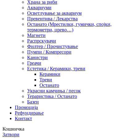
Храна за риби
Аквариуми
Осветлување за аквариум
Превентива / Лекарства
Останато (Мрестилки, гумички, спојки,
термометри, црево…)
Магнети
Распрскувачи
Филтер / Прочистување
Пумпи / Компресори
Канистри
Греачи
Естетика / Керамики, треви
Керамики
Треви
Останато
Украсни камчиња / песок
Тераристика / Останато
Базен
Промоција
Рефундирање
Контакт
Кошничка
Затвори