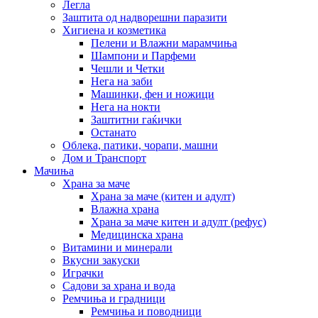
Легла
Заштита од надворешни паразити
Хигиена и козметика
Пелени и Влажни марамчиња
Шампони и Парфеми
Чешли и Четки
Нега на заби
Машинки, фен и ножици
Нега на нокти
Заштитни гаќички
Останато
Облека, патики, чорапи, машни
Дом и Транспорт
Мачиња
Храна за маче
Храна за маче (китен и адулт)
Влажна храна
Храна за маче китен и адулт (рефус)
Медицинска храна
Витамини и минерали
Вкусни закуски
Играчки
Садови за храна и вода
Ремчиња и градници
Ремчиња и поводници