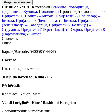
Додај во кошница
ШИФРА:
520181
Категории
Ремчиња, поводници,
градници...
,
Кучиња
,
Поводници
Производот е достапен во:
Пријатели 1 (Пошта) – Битола
,
Пријатели 2 (Нов пазар) –
Битола
,
Пријатели 3 (Бела чешма) – Битола
,
Пријатели 5
(Зелен пазар) – Кавадарци
,
Пријатели 6 (Болница) –
Струмица
,
Пријатели 7 (Крст Џамија) – Охрид
,
Пријатели 8
(Партизанска) - Битола
Сподели:
Опис
Баркод/Barcode: 5400585144345
Состав:
Платно, најлон, метал
Земја на потекло: Кина / ЕУ
Përbërësit:
Kanavace, Najlon, Metal
Vendi i origjinës: Kine / Bashkimi Europian
Дополнителни информации