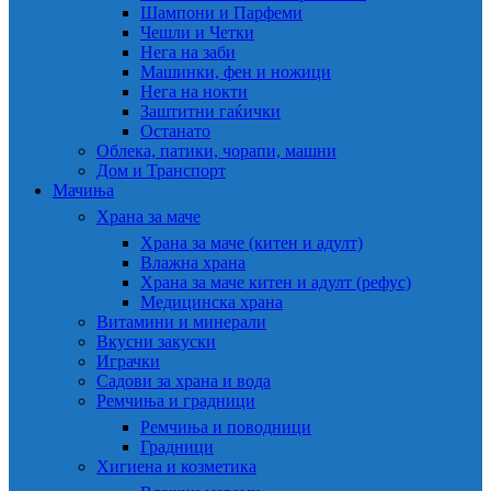
Шампони и Парфеми
Чешли и Четки
Нега на заби
Машинки, фен и ножици
Нега на нокти
Заштитни гаќички
Останато
Облека, патики, чорапи, машни
Дом и Транспорт
Мачиња
Храна за маче
Храна за маче (китен и адулт)
Влажна храна
Храна за маче китен и адулт (рефус)
Медицинска храна
Витамини и минерали
Вкусни закуски
Играчки
Садови за храна и вода
Ремчиња и градници
Ремчиња и поводници
Градници
Хигиена и козметика