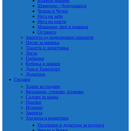
Влажни марами
Шампони / Дезодоранси
Чешли и Четки
Нега на заби
Нега на нокти
Машинки, фен и ножици
Останато
Заштита од надворешни паразити
Песок за мачиња
Тоалети и лопатчиња
Легла
Гребалки
Ќебиња и машни
Дом и Транспорт
Додатоци
Глодари
Храна за глодари
Витамини, стикови, блокови
Садови за храна
Поилки
Играчки
Заштита
Хигиена и козметика
Пилевини и додатоци за подлога
Чешли и Четки