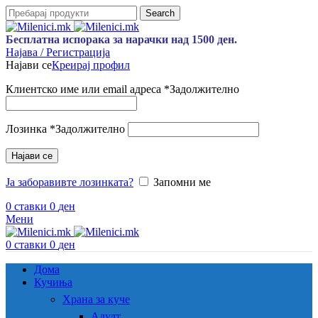
Search
Бесплатна испорака за нарачки над 1500 ден.
Најава / Регистрација
Најави се
Креирај профил
Клиентско име или email адреса
*
Задолжително
Лозинка
*
Задолжително
Најави се
Ја заборавивте лозинката?
Запомни ме
0
ставки
0
ден
Мени
0
ставки
0
ден
Дома
Кучиња
Храна за куче
Адулт