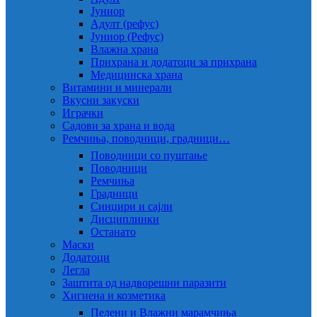
Јуниор
Адулт (рефус)
Јуниор (Рефус)
Влажна храна
Прихрана и додатоци за прихрана
Медицинска храна
Витамини и минерали
Вкусни закуски
Играчки
Садови за храна и вода
Ремчиња, поводници, градници…
Поводници со пуштање
Поводници
Ремчиња
Градници
Синџири и сајли
Дисциплинки
Останато
Маски
Додатоци
Легла
Заштита од надворешни паразити
Хигиена и козметика
Пелени и Влажни марамчиња