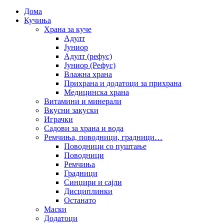
Дома
Кучиња
Храна за куче
Адулт
Јуниор
Адулт (рефус)
Јуниор (Рефус)
Влажна храна
Прихрана и додатоци за прихрана
Медицинска храна
Витамини и минерали
Вкусни закуски
Играчки
Садови за храна и вода
Ремчиња, поводници, градници…
Поводници со пуштање
Поводници
Ремчиња
Градници
Синџири и сајли
Дисциплинки
Останато
Маски
Додатоци