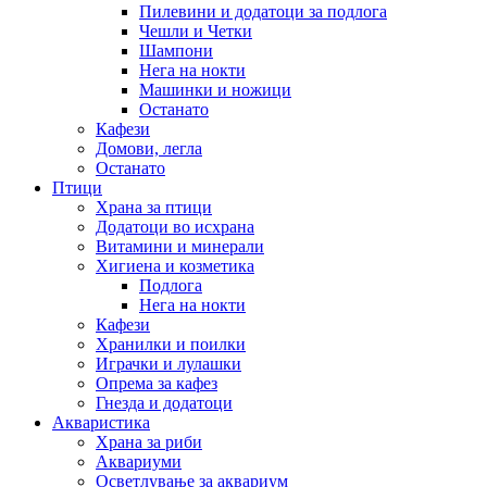
Пилевини и додатоци за подлога
Чешли и Четки
Шампони
Нега на нокти
Машинки и ножици
Останато
Кафези
Домови, легла
Останато
Птици
Храна за птици
Додатоци во исхрана
Витамини и минерали
Хигиена и козметика
Подлога
Нега на нокти
Кафези
Хранилки и поилки
Играчки и лулашки
Опрема за кафез
Гнезда и додатоци
Акваристика
Храна за риби
Аквариуми
Осветлување за аквариум