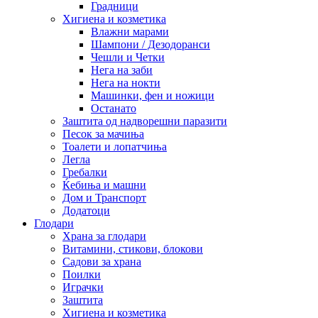
Градници
Хигиена и козметика
Влажни марами
Шампони / Дезодоранси
Чешли и Четки
Нега на заби
Нега на нокти
Машинки, фен и ножици
Останато
Заштита од надворешни паразити
Песок за мачиња
Тоалети и лопатчиња
Легла
Гребалки
Ќебиња и машни
Дом и Транспорт
Додатоци
Глодари
Храна за глодари
Витамини, стикови, блокови
Садови за храна
Поилки
Играчки
Заштита
Хигиена и козметика