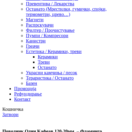
Превентива / Лекарства
Останато (Мрестилки, гумички, спојки,
термометри, црево…)
Магнети
Распрскувачи
Филтер / Прочистување
Пумпи / Компресори
Канистри
Греачи
Естетика / Керамики, треви
Керамики
Треви
Останато
Украсни камчиња / песок
Тераристика / Останато
Базен
Промоција
Рефундирање
Контакт
Кошничка
Затвори
Поводник Один Кафеав 120-20мм. – Фламинго