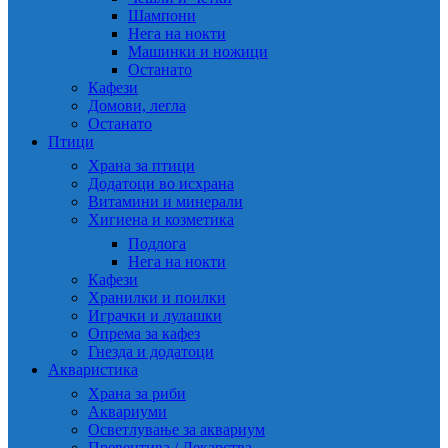
Шампони
Нега на нокти
Машинки и ножици
Останато
Кафези
Домови, легла
Останато
Птици
Храна за птици
Додатоци во исхрана
Витамини и минерали
Хигиена и козметика
Подлога
Нега на нокти
Кафези
Хранилки и поилки
Играчки и лулашки
Опрема за кафез
Гнезда и додатоци
Акваристика
Храна за риби
Аквариуми
Осветлување за аквариум
Превентива / Лекарства