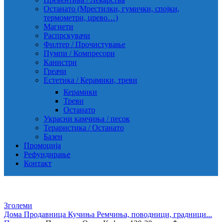
Останато (Мрестилки, гумички, спојки,
термометри, црево…)
Магнети
Распрскувачи
Филтер / Прочистување
Пумпи / Компресори
Канистри
Греачи
Естетика / Керамики, треви
Керамики
Треви
Останато
Украсни камчиња / песок
Тераристика / Останато
Базен
Промоција
Рефундирање
Контакт
Зголеми
Дома
Продавница
Кучиња
Ремчиња, поводници, градници...