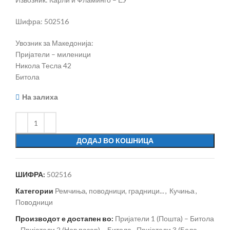
Шифра: 502516
Увозник за Македонија:
Пријатели – миленици
Никола Тесла 42
Битола
На залиха
ДОДАЈ ВО КОШНИЦА
ШИФРА:
502516
Категории
Ремчиња, поводници, градници...
,
Кучиња
,
Поводници
Производот е достапен во:
Пријатели 1 (Пошта) – Битола
,
Пријатели 2 (Нов пазар) – Битола
,
Пријатели 3 (Бела