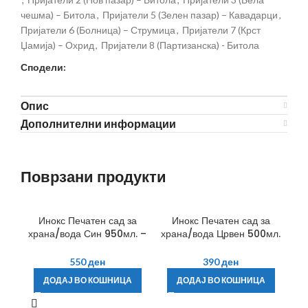
чешма) – Битола
,
Пријатели 5 (Зелен пазар) – Кавадарци
,
Пријатели 6 (Болница) – Струмица
,
Пријатели 7 (Крст
Џамија) – Охрид
,
Пријатели 8 (Партизанска) - Битола
Сподели:
Опис
Дополнителни информации
Поврзани продукти
Инокс Печатен сад за
Инокс Печатен сад за
храна/вода Син 950мл. –
храна/вода Црвен 500мл.
Фламинго
– Фламинго
550
ден
390
ден
ДОДАЈ ВО КОШНИЦА
ДОДАЈ ВО КОШНИЦА