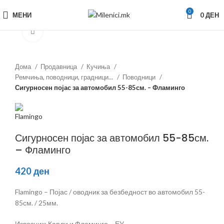
0
МЕНИ
0
ДЕН
Зголеми
Дома
Продавница
Кучиња
Ремчиња, поводници, градници...
Поводници
Сигурносен појас за автомобил 55-85см. – Фламинго
Сигурносен појас за автомобил 55-85см.
– Фламинго
420
ден
Flamingo – Појас / оводник за безбедност во автомобил 55-
85см. / 25мм.
Извозник: Карли и Фламинго – ЕУ