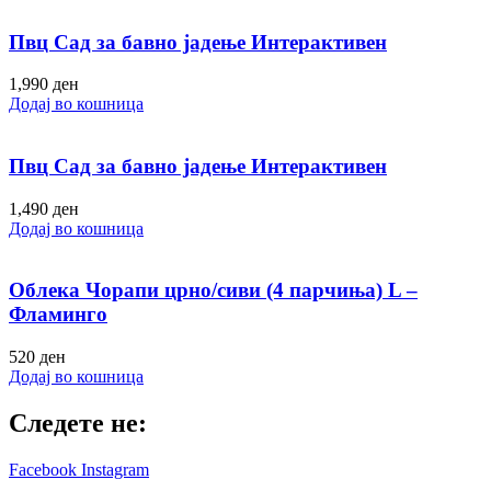
Пвц Сад за бавно јадење Интерактивен
1,990
ден
Додај во кошница
Пвц Сад за бавно јадење Интерактивен
1,490
ден
Додај во кошница
Облека Чорапи црно/сиви (4 парчиња) L –
Фламинго
520
ден
Додај во кошница
Следете не:
Facebook
Instagram