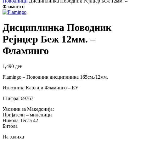
Поводници
Дисциплинка Поводник Рејнџер Беж 12мм. –
Фламинго
Дисциплинка Поводник
Рејнџер Беж 12мм. –
Фламинго
1,490
ден
Flamingo – Поводник дисциплинка 165см./12мм.
Извозник: Карли и Фламинго – ЕУ
Шифра: 69767
Увозник за Македонија:
Пријатели – миленици
Никола Тесла 42
Битола
На залиха