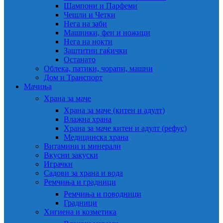
Шампони и Парфеми
Чешли и Четки
Нега на заби
Машинки, фен и ножици
Нега на нокти
Заштитни гаќички
Останато
Облека, патики, чорапи, машни
Дом и Транспорт
Мачиња
Храна за маче
Храна за маче (китен и адулт)
Влажна храна
Храна за маче китен и адулт (рефус)
Медицинска храна
Витамини и минерали
Вкусни закуски
Играчки
Садови за храна и вода
Ремчиња и градници
Ремчиња и поводници
Градници
Хигиена и козметика