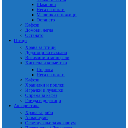
Шампони
Нега на нокти
Машинки и ножици
Останато
Кафези
Домови, легла
Останато
Птици
Храна за птици
Додатоци во исхрана
Витамини и минерали
Хигиена и козметика
Подлога
Нега на нокти
Кафези
Хранилки и поилки
Играчки и лулашки
Опрема за кафез
Гнезда и додатоци
Акваристика
Храна за риби
Аквариуми
Осветлување за аквариум
Превентива / Лекарства