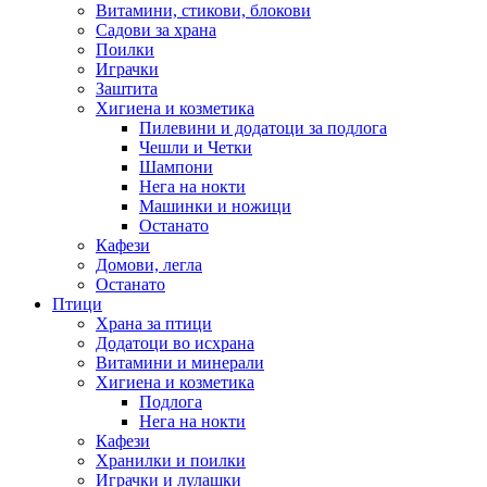
Витамини, стикови, блокови
Садови за храна
Поилки
Играчки
Заштита
Хигиена и козметика
Пилевини и додатоци за подлога
Чешли и Четки
Шампони
Нега на нокти
Машинки и ножици
Останато
Кафези
Домови, легла
Останато
Птици
Храна за птици
Додатоци во исхрана
Витамини и минерали
Хигиена и козметика
Подлога
Нега на нокти
Кафези
Хранилки и поилки
Играчки и лулашки