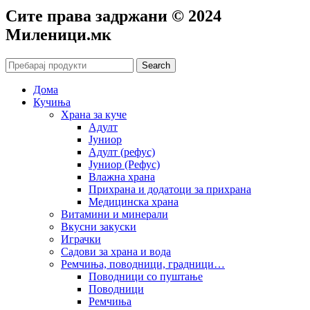
Сите права задржани © 2024
Mиленици.мк
Search
Дома
Кучиња
Храна за куче
Адулт
Јуниор
Адулт (рефус)
Јуниор (Рефус)
Влажна храна
Прихрана и додатоци за прихрана
Медицинска храна
Витамини и минерали
Вкусни закуски
Играчки
Садови за храна и вода
Ремчиња, поводници, градници…
Поводници со пуштање
Поводници
Ремчиња