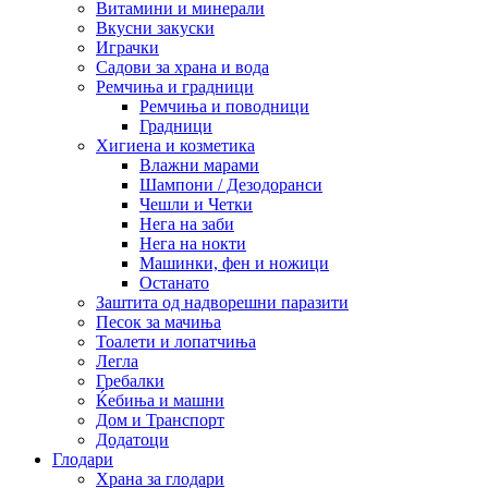
Витамини и минерали
Вкусни закуски
Играчки
Садови за храна и вода
Ремчиња и градници
Ремчиња и поводници
Градници
Хигиена и козметика
Влажни марами
Шампони / Дезодоранси
Чешли и Четки
Нега на заби
Нега на нокти
Машинки, фен и ножици
Останато
Заштита од надворешни паразити
Песок за мачиња
Тоалети и лопатчиња
Легла
Гребалки
Ќебиња и машни
Дом и Транспорт
Додатоци
Глодари
Храна за глодари