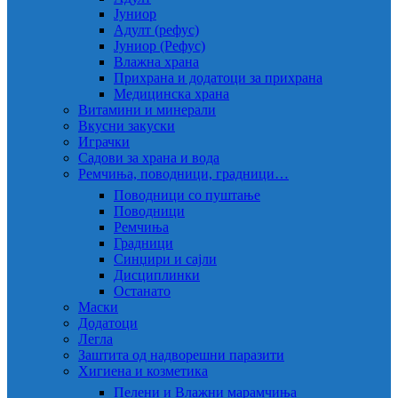
Јуниор
Адулт (рефус)
Јуниор (Рефус)
Влажна храна
Прихрана и додатоци за прихрана
Медицинска храна
Витамини и минерали
Вкусни закуски
Играчки
Садови за храна и вода
Ремчиња, поводници, градници…
Поводници со пуштање
Поводници
Ремчиња
Градници
Синџири и сајли
Дисциплинки
Останато
Маски
Додатоци
Легла
Заштита од надворешни паразити
Хигиена и козметика
Пелени и Влажни марамчиња