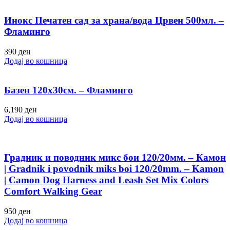
Инокс Печатен сад за храна/вода Црвен 500мл. –
Фламинго
390
ден
Додај во кошница
Базен 120х30см. – Фламинго
6,190
ден
Додај во кошница
Градник и поводник микс бои 120/20мм. – Камон
| Gradnik i povodnik miks boi 120/20mm. – Kamon
| Camon Dog Harness and Leash Set Mix Colors
Comfort Walking Gear
950
ден
Додај во кошница