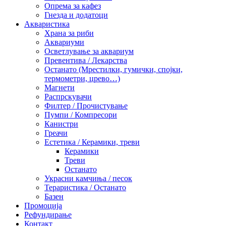
Опрема за кафез
Гнезда и додатоци
Акваристика
Храна за риби
Аквариуми
Осветлување за аквариум
Превентива / Лекарства
Останато (Мрестилки, гумички, спојки,
термометри, црево…)
Магнети
Распрскувачи
Филтер / Прочистување
Пумпи / Компресори
Канистри
Греачи
Естетика / Керамики, треви
Керамики
Треви
Останато
Украсни камчиња / песок
Тераристика / Останато
Базен
Промоција
Рефундирање
Контакт