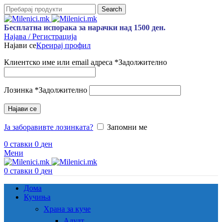
Search
Бесплатна испорака за нарачки над 1500 ден.
Најава / Регистрација
Најави се
Креирај профил
Клиентско име или email адреса
*
Задолжително
Лозинка
*
Задолжително
Најави се
Ја заборавивте лозинката?
Запомни ме
0
ставки
0
ден
Мени
0
ставки
0
ден
Дома
Кучиња
Храна за куче
Адулт