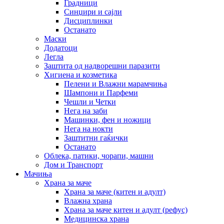
Градници
Синџири и сајли
Дисциплинки
Останато
Маски
Додатоци
Легла
Заштита од надворешни паразити
Хигиена и козметика
Пелени и Влажни марамчиња
Шампони и Парфеми
Чешли и Четки
Нега на заби
Машинки, фен и ножици
Нега на нокти
Заштитни гаќички
Останато
Облека, патики, чорапи, машни
Дом и Транспорт
Мачиња
Храна за маче
Храна за маче (китен и адулт)
Влажна храна
Храна за маче китен и адулт (рефус)
Медицинска храна