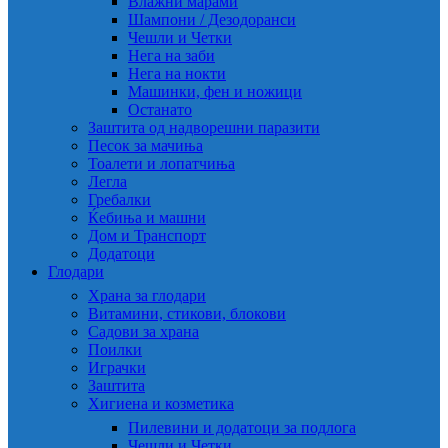
Влажни марами
Шампони / Дезодоранси
Чешли и Четки
Нега на заби
Нега на нокти
Машинки, фен и ножици
Останато
Заштита од надворешни паразити
Песок за мачиња
Тоалети и лопатчиња
Легла
Гребалки
Ќебиња и машни
Дом и Транспорт
Додатоци
Глодари
Храна за глодари
Витамини, стикови, блокови
Садови за храна
Поилки
Играчки
Заштита
Хигиена и козметика
Пилевини и додатоци за подлога
Чешли и Четки