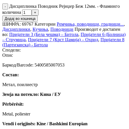
Дисциплинка Поводник Рејнџер Беж 12мм. - Фламинго
количина
Додај во кошница
ШИФРА:
69767
Категории
Ремчиња, поводници, градници...
,
Дисциплинки
,
Кучиња
,
Поводници
Производот е достапен
во:
Пријатели 3 (Бела чешма) – Битола
,
Пријатели 6 (Болница)
– Струмица
,
Пријатели 7 (Крст Џамија) – Охрид
,
Пријатели 8
(Партизанска) - Битола
Сподели:
Опис
Баркод/Barcode: 5400585007053
Состав:
Метал, поилиестр
Земја на потекло: Кина / ЕУ
Përbërësit:
Metal, poliester
Vendi i origjinës: Kine / Bashkimi Europian