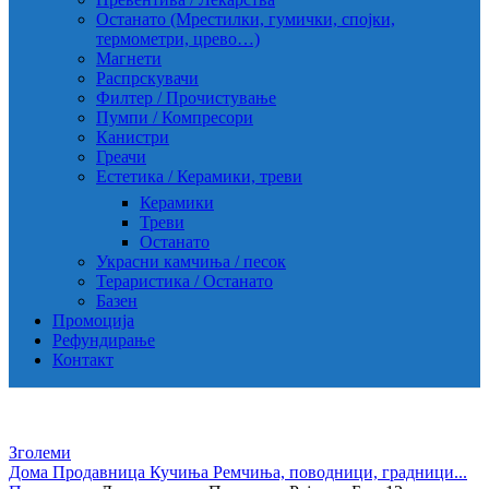
Останато (Мрестилки, гумички, спојки,
термометри, црево…)
Магнети
Распрскувачи
Филтер / Прочистување
Пумпи / Компресори
Канистри
Греачи
Естетика / Керамики, треви
Керамики
Треви
Останато
Украсни камчиња / песок
Тераристика / Останато
Базен
Промоција
Рефундирање
Контакт
Зголеми
Дома
Продавница
Кучиња
Ремчиња, поводници, градници...