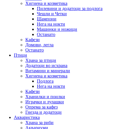
Хигиена и козметика
Пилевини и додатоци за подлога
Чешли и Четки
Шампони
Нега на нокти
Машинки и ножици
Останато
Кафези
Домови, легла
Останато
Птици
Храна за птици
Додатоци во исхрана
Витамини и минерали
Хигиена и козметика
Подлога
Нега на нокти
Кафези
Хранилки и поилки
Играчки и лулашки
Опрема за кафез
Гнезда и додатоци
Акваристика
Храна за риби
Аквариуми