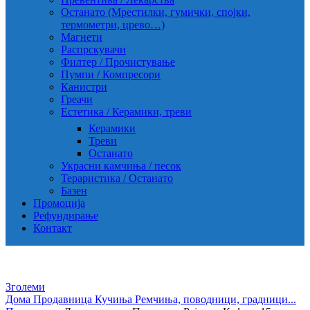
Останато (Мрестилки, гумички, спојки,
термометри, црево…)
Магнети
Распрскувачи
Филтер / Прочистување
Пумпи / Компресори
Канистри
Греачи
Естетика / Керамики, треви
Керамики
Треви
Останато
Украсни камчиња / песок
Тераристика / Останато
Базен
Промоција
Рефундирање
Контакт
Зголеми
Дома
Продавница
Кучиња
Ремчиња, поводници, градници...