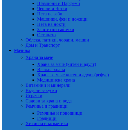
Шампони и Парфеми
Чешли и Четки
Нега на заби
Машинки, фен и ножици
Нега на нокти
Заштитни гаќички
Останато
Облека, патики, чорапи, машни
Дом и Транспорт
Мачиња
Храна за маче
Храна за маче (китен и адулт)
Влажна храна
Храна за маче китен и адулт (рефус)
Медицинска храна
Витамини и минерали
Вкусни закуски
Играчки
Садови за храна и вода
Ремчиња и градници
Ремчиња и поводници
Градници
Хигиена и козметика