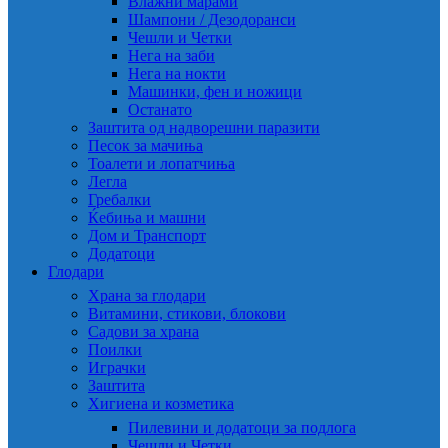
Влажни марами
Шампони / Дезодоранси
Чешли и Четки
Нега на заби
Нега на нокти
Машинки, фен и ножици
Останато
Заштита од надворешни паразити
Песок за мачиња
Тоалети и лопатчиња
Легла
Гребалки
Ќебиња и машни
Дом и Транспорт
Додатоци
Глодари
Храна за глодари
Витамини, стикови, блокови
Садови за храна
Поилки
Играчки
Заштита
Хигиена и козметика
Пилевини и додатоци за подлога
Чешли и Четки