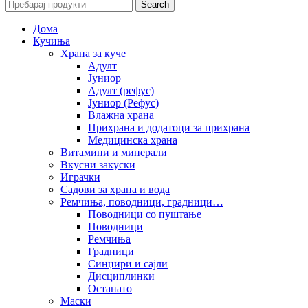
Search
Дома
Кучиња
Храна за куче
Адулт
Јуниор
Адулт (рефус)
Јуниор (Рефус)
Влажна храна
Прихрана и додатоци за прихрана
Медицинска храна
Витамини и минерали
Вкусни закуски
Играчки
Садови за храна и вода
Ремчиња, поводници, градници…
Поводници со пуштање
Поводници
Ремчиња
Градници
Синџири и сајли
Дисциплинки
Останато
Маски