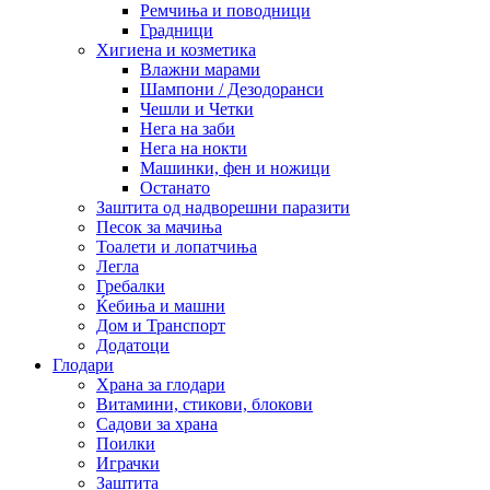
Ремчиња и поводници
Градници
Хигиена и козметика
Влажни марами
Шампони / Дезодоранси
Чешли и Четки
Нега на заби
Нега на нокти
Машинки, фен и ножици
Останато
Заштита од надворешни паразити
Песок за мачиња
Тоалети и лопатчиња
Легла
Гребалки
Ќебиња и машни
Дом и Транспорт
Додатоци
Глодари
Храна за глодари
Витамини, стикови, блокови
Садови за храна
Поилки
Играчки
Заштита