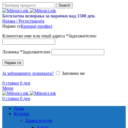
Search
Бесплатна испорака за нарачки над 1500 ден.
Најава / Регистрација
Најави се
Креирај профил
Клиентско име или email адреса
*
Задолжително
Лозинка
*
Задолжително
Најави се
Ја заборавивте лозинката?
Запомни ме
0
ставки
0
ден
Мени
0
ставки
0
ден
Дома
Кучиња
Храна за куче
Адулт