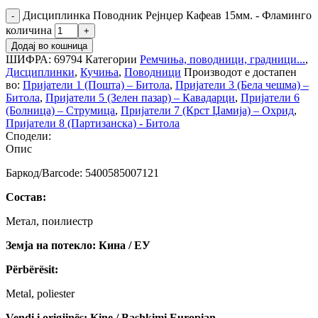
Дисциплинка Поводник Рејнџер Кафеав 15мм. - Фламинго
количина
Додај во кошница
ШИФРА:
69794
Категории
Ремчиња, поводници, градници...
,
Дисциплинки
,
Кучиња
,
Поводници
Производот е достапен
во:
Пријатели 1 (Пошта) – Битола
,
Пријатели 3 (Бела чешма) –
Битола
,
Пријатели 5 (Зелен пазар) – Кавадарци
,
Пријатели 6
(Болница) – Струмица
,
Пријатели 7 (Крст Џамија) – Охрид
,
Пријатели 8 (Партизанска) - Битола
Сподели:
Опис
Баркод/Barcode: 5400585007121
Состав:
Метал, поилиестр
Земја на потекло: Кина / ЕУ
Përbërësit:
Metal, poliester
Vendi i origjinës: Kine / Bashkimi Europian