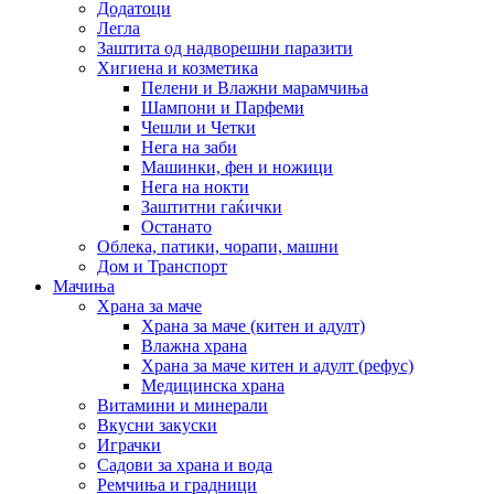
Додатоци
Легла
Заштита од надворешни паразити
Хигиена и козметика
Пелени и Влажни марамчиња
Шампони и Парфеми
Чешли и Четки
Нега на заби
Машинки, фен и ножици
Нега на нокти
Заштитни гаќички
Останато
Облека, патики, чорапи, машни
Дом и Транспорт
Мачиња
Храна за маче
Храна за маче (китен и адулт)
Влажна храна
Храна за маче китен и адулт (рефус)
Медицинска храна
Витамини и минерали
Вкусни закуски
Играчки
Садови за храна и вода
Ремчиња и градници