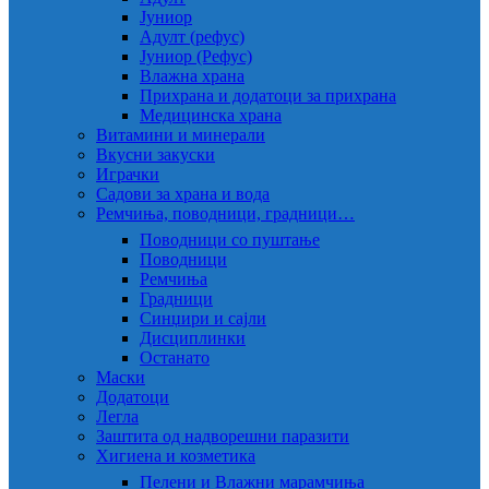
Јуниор
Адулт (рефус)
Јуниор (Рефус)
Влажна храна
Прихрана и додатоци за прихрана
Медицинска храна
Витамини и минерали
Вкусни закуски
Играчки
Садови за храна и вода
Ремчиња, поводници, градници…
Поводници со пуштање
Поводници
Ремчиња
Градници
Синџири и сајли
Дисциплинки
Останато
Маски
Додатоци
Легла
Заштита од надворешни паразити
Хигиена и козметика
Пелени и Влажни марамчиња