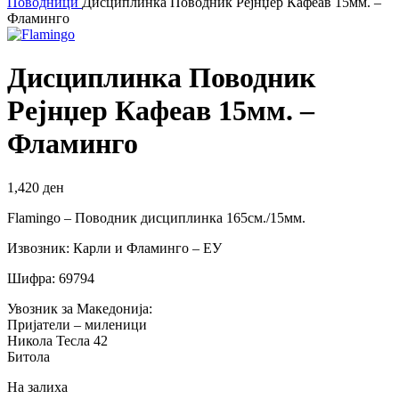
Поводници
Дисциплинка Поводник Рејнџер Кафеав 15мм. –
Фламинго
Дисциплинка Поводник
Рејнџер Кафеав 15мм. –
Фламинго
1,420
ден
Flamingo – Поводник дисциплинка 165см./15мм.
Извозник: Карли и Фламинго – ЕУ
Шифра: 69794
Увозник за Македонија:
Пријатели – миленици
Никола Тесла 42
Битола
На залиха