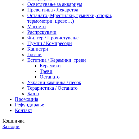
Осветлување за аквариум
Превентива / Лекарства
Останато (Мрестилки, гумички, спојки,
термометри, црево…)
Магнети
Распрскувачи
Филтер / Прочистување
Пумпи / Компресори
Канистри
Греачи
Естетика / Керамики, треви
Керамики
Треви
Останато
Украсни камчиња / песок
Тераристика / Останато
Базен
Промоција
Рефундирање
Контакт
Кошничка
Затвори