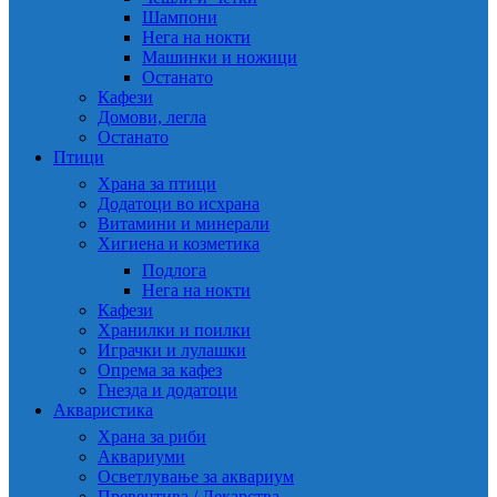
Шампони
Нега на нокти
Машинки и ножици
Останато
Кафези
Домови, легла
Останато
Птици
Храна за птици
Додатоци во исхрана
Витамини и минерали
Хигиена и козметика
Подлога
Нега на нокти
Кафези
Хранилки и поилки
Играчки и лулашки
Опрема за кафез
Гнезда и додатоци
Акваристика
Храна за риби
Аквариуми
Осветлување за аквариум
Превентива / Лекарства