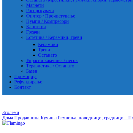
Магнети
Распрскувачи
Филтер / Прочистување
Пумпи / Компресори
Канистри
Греачи
Естетика / Керамики, треви
Керамики
Треви
Останато
Украсни камчиња / песок
Тераристика / Останато
Базен
Промоција
Рефундирање
Контакт
Зголеми
Дома
Продавница
Кучиња
Ремчиња, поводници, градници...
П