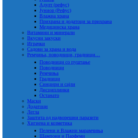
Адулт (рефус)
Јуниор (Рефус)
Влажна храна
Прихрана и додатоци за прихрана
Медицинска храна
Витамини и минерали
Вкусни закуски
Играчки
Садови за храна и вода
Ремчиња, поводници, градници…
Поводници со пуштање
Поводници
Ремчиња
Градници
Синџири и сајли
Дисциплинки
Останато
Маски
Додатоци
Легла
Заштита од надворешни паразити
Хигиена и козметика
Пелени и Влажни марамчиња
Шампони и Парфеми