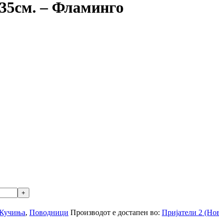
 35см. – Фламинго
Кучиња
,
Поводници
Производот е достапен во:
Пријатели 2 (Нов