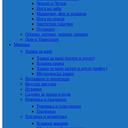
Чешли и Четки
Нега на заби
Машинки, фен и ножици
Нега на нокти
Заштитни гаќички
Останато
Облека, патики, чорапи, машни
Дом и Транспорт
Мачиња
Храна за маче
Храна за маче (китен и адулт)
Влажна храна
Храна за маче китен и адулт (рефус)
Медицинска храна
Витамини и минерали
Вкусни закуски
Играчки
Садови за храна и вода
Ремчиња и градници
Ремчиња и поводници
Градници
Хигиена и козметика
Влажни марами