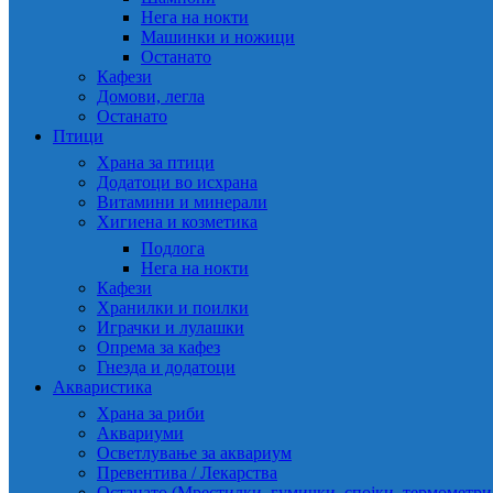
Нега на нокти
Машинки и ножици
Останато
Кафези
Домови, легла
Останато
Птици
Храна за птици
Додатоци во исхрана
Витамини и минерали
Хигиена и козметика
Подлога
Нега на нокти
Кафези
Хранилки и поилки
Играчки и лулашки
Опрема за кафез
Гнезда и додатоци
Акваристика
Храна за риби
Аквариуми
Осветлување за аквариум
Превентива / Лекарства
Останато (Мрестилки, гумички, спојки, термометр