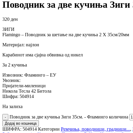
Поводник за две кучиња Зиги
320
ден
ЗИГИ
Flamingo – Поводник за шетање на две кучиња 2 X 35см/20мм
Материјал: најлон
Карабинот има сјајна обвивка од никел
За 2 кучиња
Извозник: Фламинго – ЕУ
Увозник:
Пријатели-миленици
Никола Тесла 42 Битола
Шифра: 504914
На залиха
Поводник за две кучиња Зиги 35см. - Фламинго количина
Додај во кошница
ШИФРА:
504914
Категории
Ремчиња, поводници, градници...
,