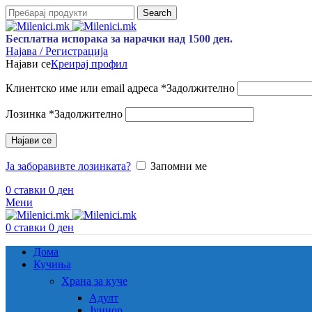
Search
Бесплатна испорака за нарачки над 1500 ден.
Најава / Регистрација
Најави се
Креирај профил
Клиентско име или email адреса
*
Задолжително
Лозинка
*
Задолжително
Најави се
Ја заборавивте лозинката?
Запомни ме
0
ставки
0
ден
Мени
0
ставки
0
ден
Дома
Кучиња
Храна за куче
Адулт
Јуниор