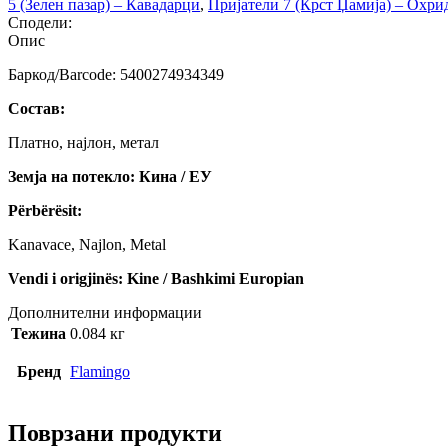
5 (Зелен пазар) – Кавадарци
,
Пријатели 7 (Крст Џамија) – Охри
Сподели:
Опис
Баркод/Barcode: 5400274934349
Состав:
Платно, најлон, метал
Земја на потекло: Кина / ЕУ
Përbërësit:
Kanavace, Najlon, Metal
Vendi i origjinës: Kine / Bashkimi Europian
Дополнителни информации
Тежина
0.084 кг
Бренд
Flamingo
Поврзани продукти