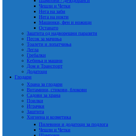
Шампони / Дезодоранси
Чешли и Четки
Нега на заби
Нега на нокти
Машинки, фен и ножици
Останато
Заштита од надворешни паразити
Песок за мачиња
Тоалети и лопатчиња
Легла
Гребалки
Ќебиња и машни
Дом и Транспорт
Додатоци
Глодари
Храна за глодари
Витамини, стикови, блокови
Садови за храна
Поилки
Играчки
Заштита
Хигиена и козметика
Пилевини и додатоци за подлога
Чешли и Четки
Шампони