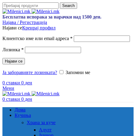
Search
Бесплатна испорака за нарачки над 1500 ден.
Најава / Регистрација
Најави се
Креирај профил
Задолжително
Клиентско име или email адреса
*
Задолжително
Лозинка
*
Најави се
Ја заборавивте лозинката?
Запомни ме
0
ставки
0
ден
Мени
0
ставки
0
ден
Дома
Кучиња
Храна за куче
Адулт
Јуниор