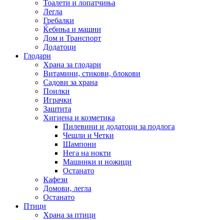
Тоалети и лопатчиња
Легла
Гребалки
Ќебиња и машни
Дом и Транспорт
Додатоци
Глодари
Храна за глодари
Витамини, стикови, блокови
Садови за храна
Поилки
Играчки
Заштита
Хигиена и козметика
Пилевини и додатоци за подлога
Чешли и Четки
Шампони
Нега на нокти
Машинки и ножици
Останато
Кафези
Домови, легла
Останато
Птици
Храна за птици