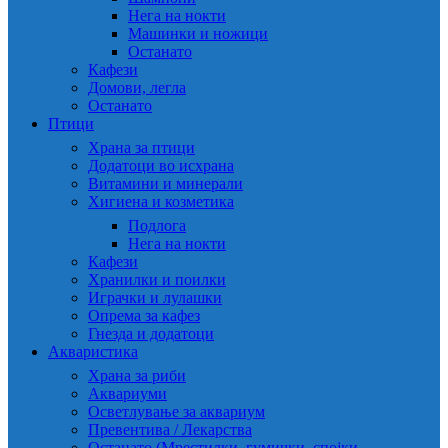
Нега на нокти
Машинки и ножици
Останато
Кафези
Домови, легла
Останато
Птици
Храна за птици
Додатоци во исхрана
Витамини и минерали
Хигиена и козметика
Подлога
Нега на нокти
Кафези
Хранилки и поилки
Играчки и лулашки
Опрема за кафез
Гнезда и додатоци
Акваристика
Храна за риби
Аквариуми
Осветлување за аквариум
Превентива / Лекарства
Останато (Мрестилки, гумички, спојки,