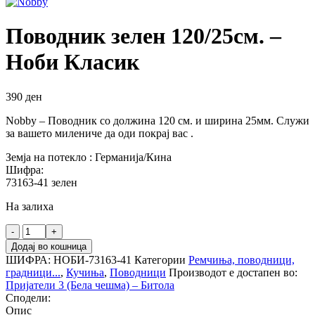
Поводник зелен 120/25см. –
Ноби Класик
390
ден
Nobby – Поводник со должина 120 см. и ширина 25мм. Служи
за вашето милениче да оди покрај вас .
Земја на потекло : Германија/Кина
Шифра:
73163-41 зелен
На залиха
Поводник
зелен
Додај во кошница
120/25см.
ШИФРА:
НОБИ-73163-41
Категории
Ремчиња, поводници,
-
градници...
,
Кучиња
,
Поводници
Производот е достапен во:
Ноби
Пријатели 3 (Бела чешма) – Битола
Класик
Сподели:
количина
Опис