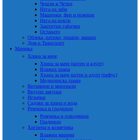
Чешли и Четки
Нега на заби
Машинки, фен и ножици
Нега на нокти
Заштитни гаќички
Останато
Облека, патики, чорапи, машни
Дом и Транспорт
Мачиња
Храна за маче
Храна за маче (китен и адулт)
Влажна храна
Храна за маче китен и адулт (рефус)
Медицинска храна
Витамини и минерали
Вкусни закуски
Играчки
Садови за храна и вода
Ремчиња и градници
Ремчиња и поводници
Градници
Хигиена и козметика
Влажни марами