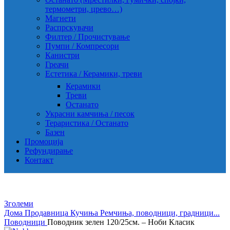
термометри, црево…)
Магнети
Распрскувачи
Филтер / Прочистување
Пумпи / Компресори
Канистри
Греачи
Естетика / Керамики, треви
Керамики
Треви
Останато
Украсни камчиња / песок
Тераристика / Останато
Базен
Промоција
Рефундирање
Контакт
Зголеми
Дома
Продавница
Кучиња
Ремчиња, поводници, градници...
Поводници
Поводник зелен 120/25см. – Ноби Класик