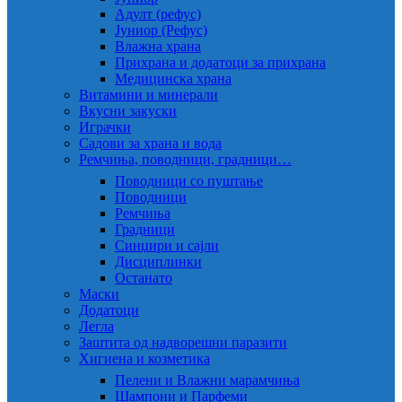
Адулт (рефус)
Јуниор (Рефус)
Влажна храна
Прихрана и додатоци за прихрана
Медицинска храна
Витамини и минерали
Вкусни закуски
Играчки
Садови за храна и вода
Ремчиња, поводници, градници…
Поводници со пуштање
Поводници
Ремчиња
Градници
Синџири и сајли
Дисциплинки
Останато
Маски
Додатоци
Легла
Заштита од надворешни паразити
Хигиена и козметика
Пелени и Влажни марамчиња
Шампони и Парфеми