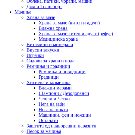
Облека, патики, чорапи, машни
Дом и Транспорт
Мачиња
Храна за маче
Храна за маче (китен и адулт)
Влажна храна
Храна за маче китен и адулт (рефус)
Медицинска храна
Витамини и минерали
Вкусни закуски
Играчки
Садови за храна и вода
Ремчиња и градници
Ремчиња и поводници
Градници
Хигиена и козметика
Влажни марами
Шампони / Дезодоранси
Чешли и Четки
Нега на заби
Нега на нокти
Машинки, фен и ножици
Останато
Заштита од надворешни паразити
Песок за мачиња