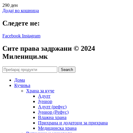
290
ден
Додај во кошница
Следете не:
Facebook
Instagram
Сите права задржани © 2024
Mиленици.мк
Search
Дома
Кучиња
Храна за куче
Адулт
Јуниор
Адулт (рефус)
Јуниор (Рефус)
Влажна храна
Прихрана и додатоци за прихрана
Медицинска храна