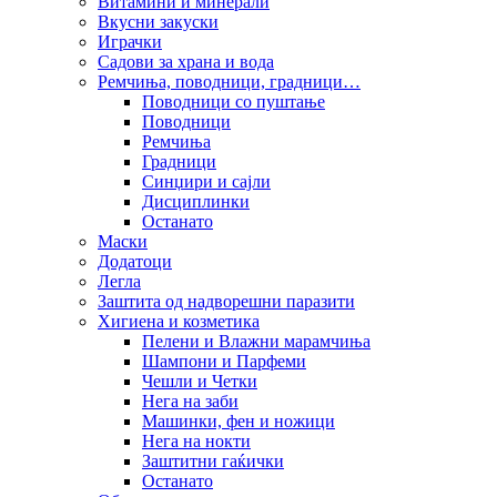
Витамини и минерали
Вкусни закуски
Играчки
Садови за храна и вода
Ремчиња, поводници, градници…
Поводници со пуштање
Поводници
Ремчиња
Градници
Синџири и сајли
Дисциплинки
Останато
Маски
Додатоци
Легла
Заштита од надворешни паразити
Хигиена и козметика
Пелени и Влажни марамчиња
Шампони и Парфеми
Чешли и Четки
Нега на заби
Машинки, фен и ножици
Нега на нокти
Заштитни гаќички
Останато