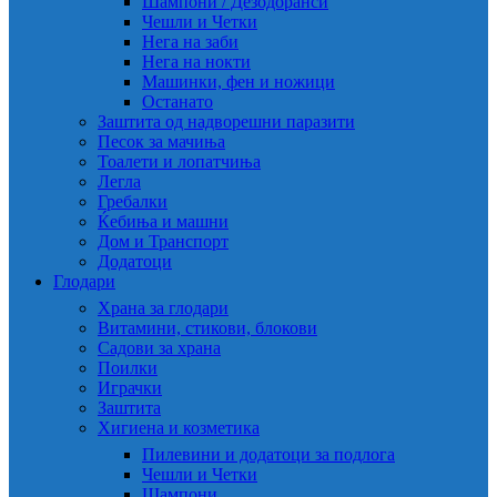
Шампони / Дезодоранси
Чешли и Четки
Нега на заби
Нега на нокти
Машинки, фен и ножици
Останато
Заштита од надворешни паразити
Песок за мачиња
Тоалети и лопатчиња
Легла
Гребалки
Ќебиња и машни
Дом и Транспорт
Додатоци
Глодари
Храна за глодари
Витамини, стикови, блокови
Садови за храна
Поилки
Играчки
Заштита
Хигиена и козметика
Пилевини и додатоци за подлога
Чешли и Четки
Шампони