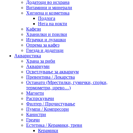
Додатоци во исхрана
Витамини и минерали
Хигиена и козметика
Подлога
Нега на нокти
Кафези
Хранилки и поилки
Играчки и лулашки
Опрема за кафез
Гнезда и додатоци
Акваристика
Храна за риби
Аквариуми
Осветлување за аквариум
Превентива / Лекарства
Останато (Мрестилки, гумички, спојки,
термометри, црево…)
Магнети
Распрскувачи
Филтер / Прочистување
Пумпи / Компресори
Канистри
Греачи
Естетика / Керамики, треви
Керамики