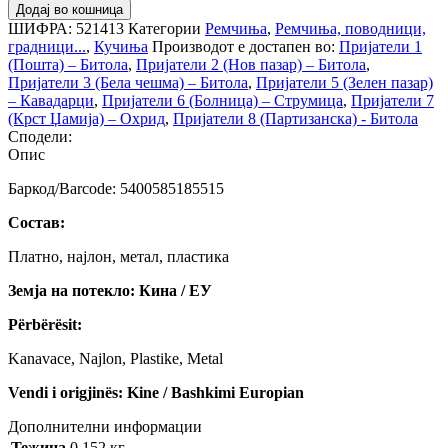
Додај во кошница
ШИФРА:
521413
Категории
Ремчиња
,
Ремчиња, поводници,
градници...
,
Кучиња
Производот е достапен во:
Пријатели 1
(Пошта) – Битола
,
Пријатели 2 (Нов пазар) – Битола
,
Пријатели 3 (Бела чешма) – Битола
,
Пријатели 5 (Зелен пазар)
– Кавадарци
,
Пријатели 6 (Болница) – Струмица
,
Пријатели 7
(Крст Џамија) – Охрид
,
Пријатели 8 (Партизанска) - Битола
Сподели:
Опис
Баркод/Barcode: 5400585185515
Состав:
Платно, најлон, метал, пластика
Земја на потекло: Кина / ЕУ
Përbërësit:
Kanavace, Najlon, Plastike, Metal
Vendi i origjinës: Kine / Bashkimi Europian
Дополнителни информации
Тежина
0.152 кг