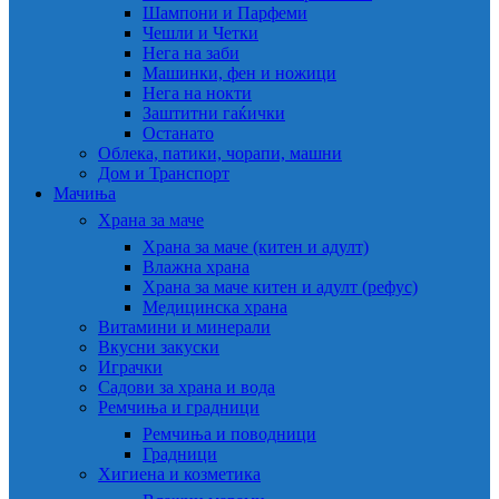
Шампони и Парфеми
Чешли и Четки
Нега на заби
Машинки, фен и ножици
Нега на нокти
Заштитни гаќички
Останато
Облека, патики, чорапи, машни
Дом и Транспорт
Мачиња
Храна за маче
Храна за маче (китен и адулт)
Влажна храна
Храна за маче китен и адулт (рефус)
Медицинска храна
Витамини и минерали
Вкусни закуски
Играчки
Садови за храна и вода
Ремчиња и градници
Ремчиња и поводници
Градници
Хигиена и козметика