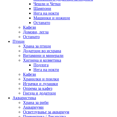
Чешли и Четки
Шампони
Нега на нокти
Машинки и ножици
Останато
Кафези
Домови, легла
Останато
Птици
Храна за птици
Додатоци во исхрана
Витамини и минерали
Хигиена и козметика
Подлога
Нега на нокти
Кафези
Хранилки и поилки
Играчки и лулашки
Опрема за кафез
Гнезда и додатоци
Акваристика
Храна за риби
Аквариуми
Осветлување за аквариум
Превентива / Лекарства