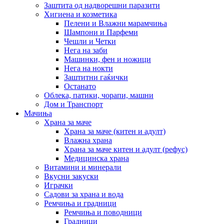
Заштита од надворешни паразити
Хигиена и козметика
Пелени и Влажни марамчиња
Шампони и Парфеми
Чешли и Четки
Нега на заби
Машинки, фен и ножици
Нега на нокти
Заштитни гаќички
Останато
Облека, патики, чорапи, машни
Дом и Транспорт
Мачиња
Храна за маче
Храна за маче (китен и адулт)
Влажна храна
Храна за маче китен и адулт (рефус)
Медицинска храна
Витамини и минерали
Вкусни закуски
Играчки
Садови за храна и вода
Ремчиња и градници
Ремчиња и поводници
Градници