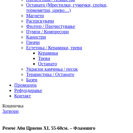
Останато (Мрестилки, гумички, спојки,
термометри, црево…)
Магнети
Распрскувачи
Филтер / Прочистување
Пумпи / Компресори
Канистри
Греачи
Естетика / Керамики, треви
Керамики
Треви
Останато
Украсни камчиња / песок
Тераристика / Останато
Базен
Промоција
Рефундирање
Контакт
Кошничка
Затвори
Ремче Аби Црвено XL 55-60см. – Фламинго