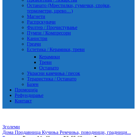
Останато (Мрестилки, гумички, спојки,
термометри, црево…)
Магнети
Распрскувачи
Филтер / Прочистување
Пумпи / Компресори
Канистри
Греачи
Естетика / Керамики, треви
Керамики
Треви
Останато
Украсни камчиња / песок
Тераристика / Останато
Базен
Промоција
Рефундирање
Контакт
Зголеми
Дома
Продавница
Кучиња
Ремчиња, поводници, градници...