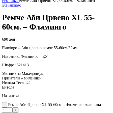
Ремчиња
Ремче Аби Црвено XL 55-60см. – Фламинго
Ремче Аби Црвено XL 55-
60см. – Фламинго
690
ден
Flamingo – Аби црвено ремче 55-60см/32мм.
Извозник: Фламинго – ЕУ
Шифра: 521413
Увозник за Македонија:
Пријатели – миленици
Никола Тесла 42
Битола
На залиха
Ремче Аби Црвено XL 55-60см. - Фламинго количина