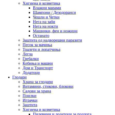
Хигиена и козметика
Влажни марами
Шампони / Дезодоранси
Чешли и Четки
Нега на заби
Нега на нокти
Машинки, фен и ножици
Останато
Заштита од надворешни паразити
Песок за мачиња
Тоалети и лопатчиња
Легла
Гребалки
Ќебиња и машни
Дом и Транспорт
Додатоци
Глодари
Храна за глодари
Витамини, стикови, блокови
Садови за храна
Поилки
Играчки
Заштита
Хигиена и козметика
Пилевини и додатоци за подлога