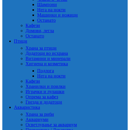
Шампони
Нега на нокти
Машинки и ножици
Останато
Кафези
Домови, легла
Останато
Птици
Храна за птици
Додатоци во исхрана
Витамини и минерали
Хигиена и козметика
Подлога
Нега на нокти
Кафези
Хранилки и поилки
Играчки и лулашки
Опрема за кафез
Гнезда и додатоци
Акваристика
Храна за риби
Аквариуми
Осветлување за аквариум
Превентива / Лекарства