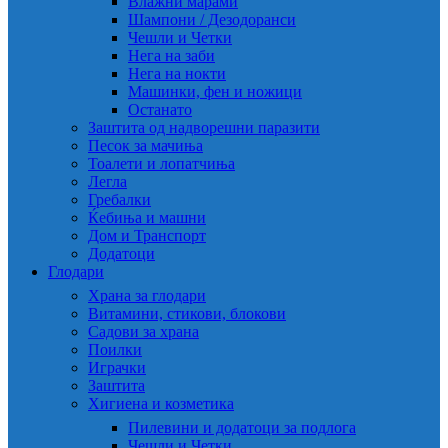
Влажни марами
Шампони / Дезодоранси
Чешли и Четки
Нега на заби
Нега на нокти
Машинки, фен и ножици
Останато
Заштита од надворешни паразити
Песок за мачиња
Тоалети и лопатчиња
Легла
Гребалки
Ќебиња и машни
Дом и Транспорт
Додатоци
Глодари
Храна за глодари
Витамини, стикови, блокови
Садови за храна
Поилки
Играчки
Заштита
Хигиена и козметика
Пилевини и додатоци за подлога
Чешли и Четки