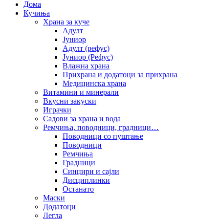
Дома
Кучиња
Храна за куче
Адулт
Јуниор
Адулт (рефус)
Јуниор (Рефус)
Влажна храна
Прихрана и додатоци за прихрана
Медицинска храна
Витамини и минерали
Вкусни закуски
Играчки
Садови за храна и вода
Ремчиња, поводници, градници…
Поводници со пуштање
Поводници
Ремчиња
Градници
Синџири и сајли
Дисциплинки
Останато
Маски
Додатоци
Легла