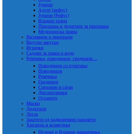
Јуниор
Адулт (рефус)
Јуниор (Рефус)
Влажна храна
Прихрана и додатоци за прихрана
Медицинска храна
Витамини и минерали
Вкусни закуски
Играчки
Садови за храна и вода
Ремчиња, поводници, градници…
Поводници со пуштање
Поводници
Ремчиња
Градници
Синџири и сајли
Дисциплинки
Останато
Маски
Додатоци
Легла
Заштита од надворешни паразити
Хигиена и козметика
Пелени и Влажни марамчиња