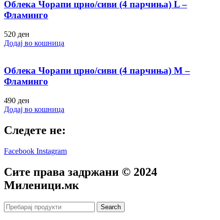
Облека Чорапи црно/сиви (4 парчиња) L –
Фламинго
520
ден
Додај во кошница
Облека Чорапи црно/сиви (4 парчиња) M –
Фламинго
490
ден
Додај во кошница
Следете не:
Facebook
Instagram
Сите права задржани © 2024
Mиленици.мк
Search