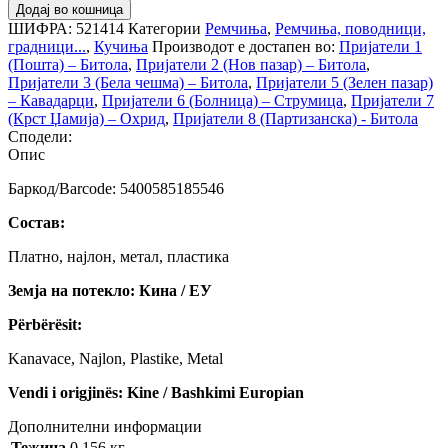
Додај во кошница
ШИФРА:
521414
Категории
Ремчиња
,
Ремчиња, поводници,
градници...
,
Кучиња
Производот е достапен во:
Пријатели 1
(Пошта) – Битола
,
Пријатели 2 (Нов пазар) – Битола
,
Пријатели 3 (Бела чешма) – Битола
,
Пријатели 5 (Зелен пазар)
– Кавадарци
,
Пријатели 6 (Болница) – Струмица
,
Пријатели 7
(Крст Џамија) – Охрид
,
Пријатели 8 (Партизанска) - Битола
Сподели:
Опис
Баркод/Barcode: 5400585185546
Состав:
Платно, најлон, метал, пластика
Земја на потекло: Кина / ЕУ
Përbërësit:
Kanavace, Najlon, Plastike, Metal
Vendi i origjinës: Kine / Bashkimi Europian
Дополнителни информации
Тежина
0.156 кг