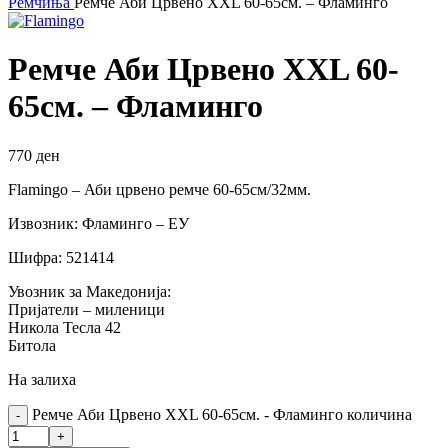
Ремчиња
Ремче Аби Црвено XXL 60-65см. – Фламинго
Ремче Аби Црвено XXL 60-
65см. – Фламинго
770
ден
Flamingo – Аби црвено ремче 60-65см/32мм.
Извозник: Фламинго – ЕУ
Шифра: 521414
Увозник за Македонија:
Пријатели – миленици
Никола Тесла 42
Битола
На залиха
Ремче Аби Црвено XXL 60-65см. - Фламинго количина