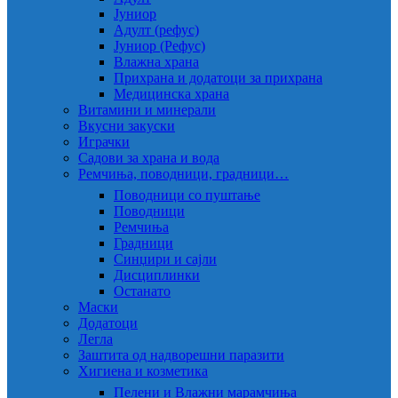
Јуниор
Адулт (рефус)
Јуниор (Рефус)
Влажна храна
Прихрана и додатоци за прихрана
Медицинска храна
Витамини и минерали
Вкусни закуски
Играчки
Садови за храна и вода
Ремчиња, поводници, градници…
Поводници со пуштање
Поводници
Ремчиња
Градници
Синџири и сајли
Дисциплинки
Останато
Маски
Додатоци
Легла
Заштита од надворешни паразити
Хигиена и козметика
Пелени и Влажни марамчиња