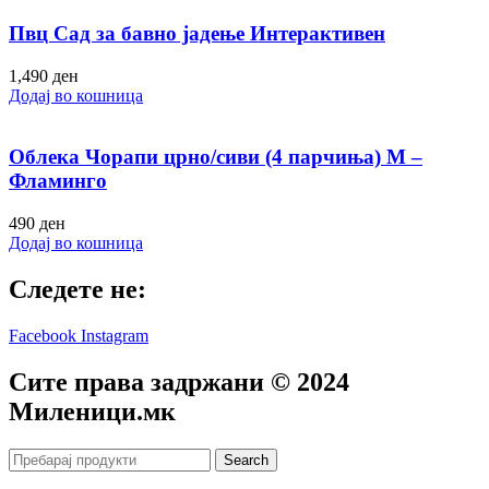
Пвц Сад за бавно јадење Интерактивен
1,490
ден
Додај во кошница
Облека Чорапи црно/сиви (4 парчиња) M –
Фламинго
490
ден
Додај во кошница
Следете не:
Facebook
Instagram
Сите права задржани © 2024
Mиленици.мк
Search