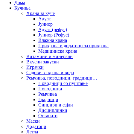
Дома
Кучиња
Храна за куче
Адулт
Јуниор
Адулт (рефус)
Јуниор (Рефус)
Влажна храна
Прихрана и додатоци за прихрана
Медицинска храна
Витамини и минерали
Вкусни закуски
Играчки
Садови за храна и вода
Ремчиња, поводници, градници…
Поводници со пуштање
Поводници
Ремчиња
Градници
Синџири и сајли
Дисциплинки
Останато
Маски
Додатоци
Легла