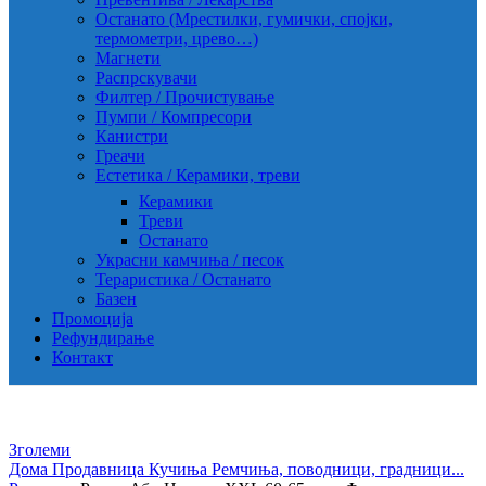
Останато (Мрестилки, гумички, спојки,
термометри, црево…)
Магнети
Распрскувачи
Филтер / Прочистување
Пумпи / Компресори
Канистри
Греачи
Естетика / Керамики, треви
Керамики
Треви
Останато
Украсни камчиња / песок
Тераристика / Останато
Базен
Промоција
Рефундирање
Контакт
Зголеми
Дома
Продавница
Кучиња
Ремчиња, поводници, градници...