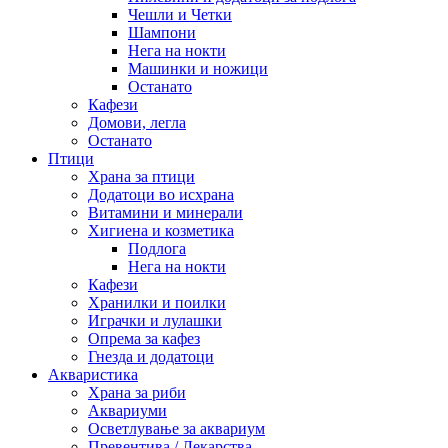
Чешли и Четки
Шампони
Нега на нокти
Машинки и ножици
Останато
Кафези
Домови, легла
Останато
Птици
Храна за птици
Додатоци во исхрана
Витамини и минерали
Хигиена и козметика
Подлога
Нега на нокти
Кафези
Хранилки и поилки
Играчки и лулашки
Опрема за кафез
Гнезда и додатоци
Акваристика
Храна за риби
Аквариуми
Осветлување за аквариум
Превентива / Лекарства