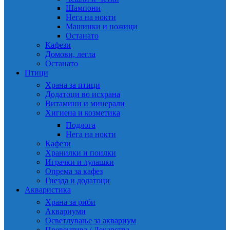
Шампони
Нега на нокти
Машинки и ножици
Останато
Кафези
Домови, легла
Останато
Птици
Храна за птици
Додатоци во исхрана
Витамини и минерали
Хигиена и козметика
Подлога
Нега на нокти
Кафези
Хранилки и поилки
Играчки и лулашки
Опрема за кафез
Гнезда и додатоци
Акваристика
Храна за риби
Аквариуми
Осветлување за аквариум
Превентива / Лекарства