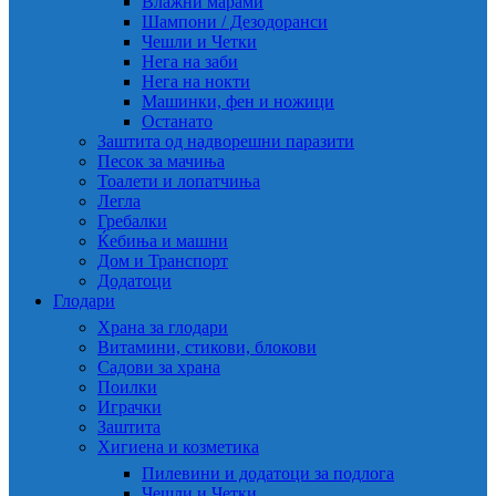
Влажни марами
Шампони / Дезодоранси
Чешли и Четки
Нега на заби
Нега на нокти
Машинки, фен и ножици
Останато
Заштита од надворешни паразити
Песок за мачиња
Тоалети и лопатчиња
Легла
Гребалки
Ќебиња и машни
Дом и Транспорт
Додатоци
Глодари
Храна за глодари
Витамини, стикови, блокови
Садови за храна
Поилки
Играчки
Заштита
Хигиена и козметика
Пилевини и додатоци за подлога
Чешли и Четки