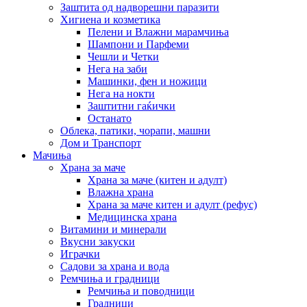
Заштита од надворешни паразити
Хигиена и козметика
Пелени и Влажни марамчиња
Шампони и Парфеми
Чешли и Четки
Нега на заби
Машинки, фен и ножици
Нега на нокти
Заштитни гаќички
Останато
Облека, патики, чорапи, машни
Дом и Транспорт
Мачиња
Храна за маче
Храна за маче (китен и адулт)
Влажна храна
Храна за маче китен и адулт (рефус)
Медицинска храна
Витамини и минерали
Вкусни закуски
Играчки
Садови за храна и вода
Ремчиња и градници
Ремчиња и поводници
Градници