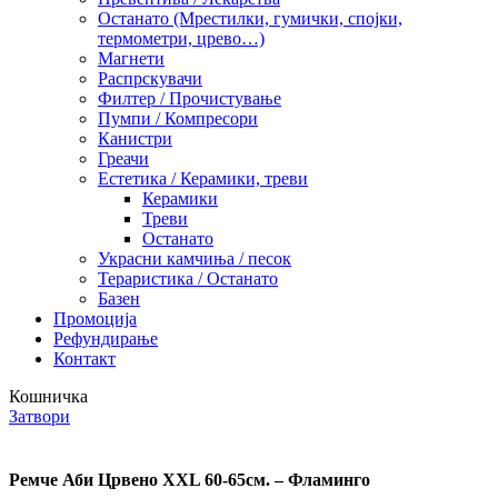
Останато (Мрестилки, гумички, спојки,
термометри, црево…)
Магнети
Распрскувачи
Филтер / Прочистување
Пумпи / Компресори
Канистри
Греачи
Естетика / Керамики, треви
Керамики
Треви
Останато
Украсни камчиња / песок
Тераристика / Останато
Базен
Промоција
Рефундирање
Контакт
Кошничка
Затвори
Ремче Аби Црвено XXL 60-65см. – Фламинго