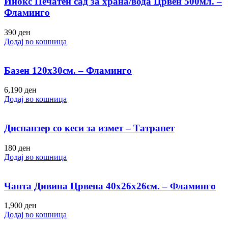
Инокс Печатен сад за храна/вода Црвен 500мл. –
Фламинго
390
ден
Додај во кошница
Базен 120х30см. – Фламинго
6,190
ден
Додај во кошница
Диспанзер со кеси за измет – Татрапет
180
ден
Додај во кошница
Чанта Дивина Црвена 40х26х26см. – Фламинго
1,900
ден
Додај во кошница