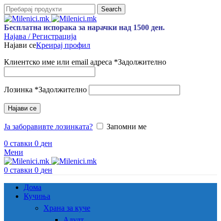
Search
Бесплатна испорака за нарачки над 1500 ден.
Најава / Регистрација
Најави се
Креирај профил
Клиентско име или email адреса
*
Задолжително
Лозинка
*
Задолжително
Најави се
Ја заборавивте лозинката?
Запомни ме
0
ставки
0
ден
Мени
0
ставки
0
ден
Дома
Кучиња
Храна за куче
Адулт