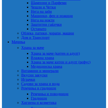
Шампони и Парфеми
Чешли и Четки
Нега на заби
Машинки, фен и ножици
Нега на нокти
Заштитни гаќички
Останато
Облека, патики, чорапи, машни
Дом и Транспорт
Мачиња
Храна за маче
Храна за маче (китен и адулт)
Влажна храна
Храна за маче китен и адулт (рефус)
Медицинска храна
Витамини и минерали
Вкусни закуски
Играчки
Садови за храна и вода
Ремчиња и градници
Ремчиња и поводници
Градници
Хигиена и козметика