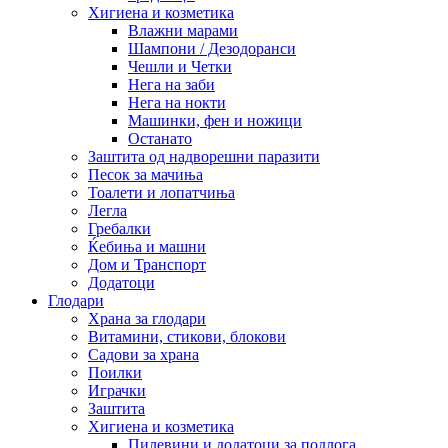
Хигиена и козметика
Влажни марами
Шампони / Дезодоранси
Чешли и Четки
Нега на заби
Нега на нокти
Машинки, фен и ножици
Останато
Заштита од надворешни паразити
Песок за мачиња
Тоалети и лопатчиња
Легла
Гребалки
Ќебиња и машни
Дом и Транспорт
Додатоци
Глодари
Храна за глодари
Витамини, стикови, блокови
Садови за храна
Поилки
Играчки
Заштита
Хигиена и козметика
Пилевини и додатоци за подлога