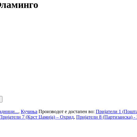
Фламинго
дници...
,
Кучиња
Производот е достапен во:
Пријатели 1 (Пошта
Пријатели 7 (Крст Џамија) – Охрид
,
Пријатели 8 (Партизанска) -