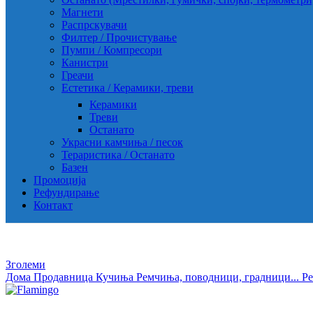
Магнети
Распрскувачи
Филтер / Прочистување
Пумпи / Компресори
Канистри
Греачи
Естетика / Керамики, треви
Керамики
Треви
Останато
Украсни камчиња / песок
Тераристика / Останато
Базен
Промоција
Рефундирање
Контакт
Зголеми
Дома
Продавница
Кучиња
Ремчиња, поводници, градници...
Р