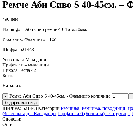
Ремче Аби Сиво S 40-45см. – 
490
ден
Flamingo – Аби сиво ремче 40-45см/20мм.
Извозник: Фламинго – ЕУ
Шифра: 521443
Увозник за Македонија:
Пријатели – миленици
Никола Тесла 42
Битола
На залиха
Ремче Аби Сиво S 40-45см. - Фламинго количина
Додај во кошница
ШИФРА:
521443
Категории
Ремчиња
,
Ремчиња, поводници, гра
(Зелен пазар) – Кавадарци
,
Пријатели 6 (Болница) – Струмица
,
Сподели:
Опис