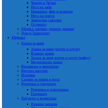
Чешли и Четки
Нега на заби
Машинки, фен и ножици
Нега на нокти
Заштитни гаќички
Останато
Облека, патики, чорапи, машни
Дом и Транспорт
Мачиња
Храна за маче
Храна за маче (китен и адулт)
Влажна храна
Храна за маче китен и адулт (рефус)
Медицинска храна
Витамини и минерали
Вкусни закуски
Играчки
Садови за храна и вода
Ремчиња и градници
Ремчиња и поводници
Градници
Хигиена и козметика
Влажни марами