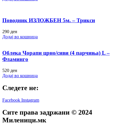
Поводник ИЗЛОЖБЕН 5м. – Трикси
290
ден
Додај во кошница
Облека Чорапи црно/сиви (4 парчиња) L –
Фламинго
520
ден
Додај во кошница
Следете не:
Facebook
Instagram
Сите права задржани © 2024
Mиленици.мк