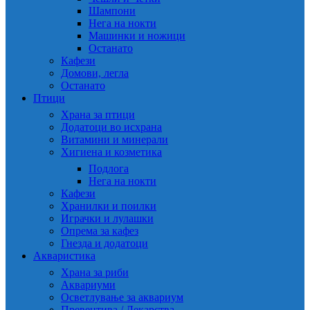
Шампони
Нега на нокти
Машинки и ножици
Останато
Кафези
Домови, легла
Останато
Птици
Храна за птици
Додатоци во исхрана
Витамини и минерали
Хигиена и козметика
Подлога
Нега на нокти
Кафези
Хранилки и поилки
Играчки и лулашки
Опрема за кафез
Гнезда и додатоци
Акваристика
Храна за риби
Аквариуми
Осветлување за аквариум
Превентива / Лекарства