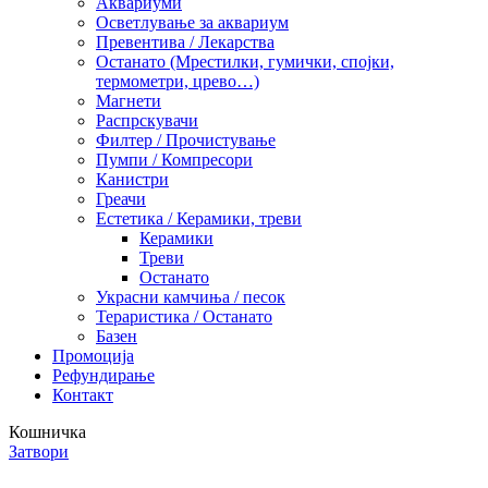
Аквариуми
Осветлување за аквариум
Превентива / Лекарства
Останато (Мрестилки, гумички, спојки,
термометри, црево…)
Магнети
Распрскувачи
Филтер / Прочистување
Пумпи / Компресори
Канистри
Греачи
Естетика / Керамики, треви
Керамики
Треви
Останато
Украсни камчиња / песок
Тераристика / Останато
Базен
Промоција
Рефундирање
Контакт
Кошничка
Затвори