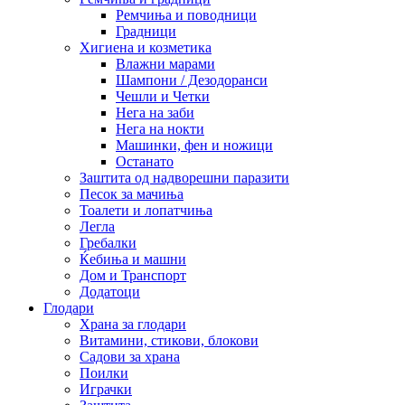
Ремчиња и поводници
Градници
Хигиена и козметика
Влажни марами
Шампони / Дезодоранси
Чешли и Четки
Нега на заби
Нега на нокти
Машинки, фен и ножици
Останато
Заштита од надворешни паразити
Песок за мачиња
Тоалети и лопатчиња
Легла
Гребалки
Ќебиња и машни
Дом и Транспорт
Додатоци
Глодари
Храна за глодари
Витамини, стикови, блокови
Садови за храна
Поилки
Играчки