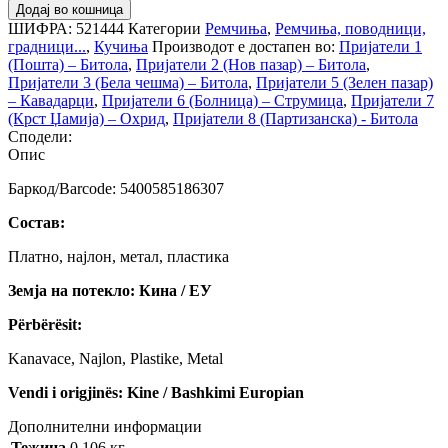
Додај во кошница
ШИФРА:
521444
Категории
Ремчиња
,
Ремчиња, поводници,
градници...
,
Кучиња
Производот е достапен во:
Пријатели 1
(Пошта) – Битола
,
Пријатели 2 (Нов пазар) – Битола
,
Пријатели 3 (Бела чешма) – Битола
,
Пријатели 5 (Зелен пазар)
– Кавадарци
,
Пријатели 6 (Болница) – Струмица
,
Пријатели 7
(Крст Џамија) – Охрид
,
Пријатели 8 (Партизанска) - Битола
Сподели:
Опис
Баркод/Barcode: 5400585186307
Состав:
Платно, најлон, метал, пластика
Земја на потекло: Кина / ЕУ
Përbërësit:
Kanavace, Najlon, Plastike, Metal
Vendi i origjinës: Kine / Bashkimi Europian
Дополнителни информации
Тежина
0.106 кг