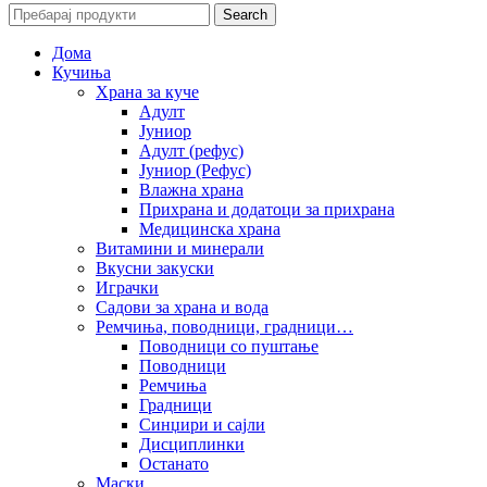
Search
Дома
Кучиња
Храна за куче
Адулт
Јуниор
Адулт (рефус)
Јуниор (Рефус)
Влажна храна
Прихрана и додатоци за прихрана
Медицинска храна
Витамини и минерали
Вкусни закуски
Играчки
Садови за храна и вода
Ремчиња, поводници, градници…
Поводници со пуштање
Поводници
Ремчиња
Градници
Синџири и сајли
Дисциплинки
Останато
Маски