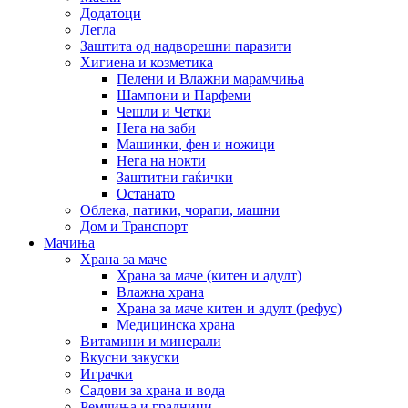
Додатоци
Легла
Заштита од надворешни паразити
Хигиена и козметика
Пелени и Влажни марамчиња
Шампони и Парфеми
Чешли и Четки
Нега на заби
Машинки, фен и ножици
Нега на нокти
Заштитни гаќички
Останато
Облека, патики, чорапи, машни
Дом и Транспорт
Мачиња
Храна за маче
Храна за маче (китен и адулт)
Влажна храна
Храна за маче китен и адулт (рефус)
Медицинска храна
Витамини и минерали
Вкусни закуски
Играчки
Садови за храна и вода
Ремчиња и градници