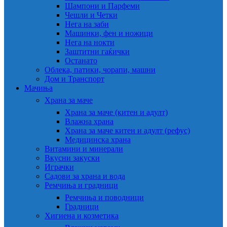
Шампони и Парфеми
Чешли и Четки
Нега на заби
Машинки, фен и ножици
Нега на нокти
Заштитни гаќички
Останато
Облека, патики, чорапи, машни
Дом и Транспорт
Мачиња
Храна за маче
Храна за маче (китен и адулт)
Влажна храна
Храна за маче китен и адулт (рефус)
Медицинска храна
Витамини и минерали
Вкусни закуски
Играчки
Садови за храна и вода
Ремчиња и градници
Ремчиња и поводници
Градници
Хигиена и козметика