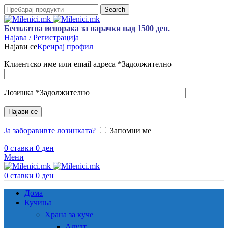
Search
Бесплатна испорака за нарачки над 1500 ден.
Најава / Регистрација
Најави се
Креирај профил
Клиентско име или email адреса
*
Задолжително
Лозинка
*
Задолжително
Најави се
Ја заборавивте лозинката?
Запомни ме
0
ставки
0
ден
Мени
0
ставки
0
ден
Дома
Кучиња
Храна за куче
Адулт