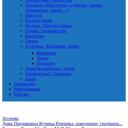
Останато (Мрестилки, гумички, спојки,
термометри, црево…)
Магнети
Распрскувачи
Филтер / Прочистување
Пумпи / Компресори
Канистри
Греачи
Естетика / Керамики, треви
Керамики
Треви
Останато
Украсни камчиња / песок
Тераристика / Останато
Базен
Промоција
Рефундирање
Контакт
Зголеми
Дома
Продавница
Кучиња
Ремчиња, поводници, градници...