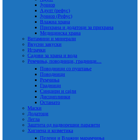
Јуниор
Адулт (рефус)
Јуниор (Рефус)
Влажна храна
Прихрана и додатоци за прихрана
Медицинска храна
Витамини и минерали
Вкусни закуски
Играчки
Садови за храна и вода
Ремчиња, поводници, градници…
Поводници со пуштање
Поводници
Ремчиња
Градници
Синџири и сајли
Дисциплинки
Останато
Маски
Додатоци
Легла
Заштита од надворешни паразити
Хигиена и козметика
Пелени и Влажни марамчиња