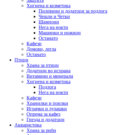
Заштита
Хигиена и козметика
Пилевини и додатоци за подлога
Чешли и Четки
Шампони
Нега на нокти
Машинки и ножици
Останато
Кафези
Домови, легла
Останато
Птици
Храна за птици
Додатоци во исхрана
Витамини и минерали
Хигиена и козметика
Подлога
Нега на нокти
Кафези
Хранилки и поилки
Играчки и лулашки
Опрема за кафез
Гнезда и додатоци
Акваристика
Храна за риби