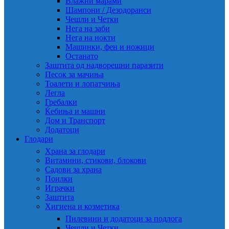
Влажни марами
Шампони / Дезодоранси
Чешли и Четки
Нега на заби
Нега на нокти
Машинки, фен и ножици
Останато
Заштита од надворешни паразити
Песок за мачиња
Тоалети и лопатчиња
Легла
Гребалки
Ќебиња и машни
Дом и Транспорт
Додатоци
Глодари
Храна за глодари
Витамини, стикови, блокови
Садови за храна
Поилки
Играчки
Заштита
Хигиена и козметика
Пилевини и додатоци за подлога
Чешли и Четки