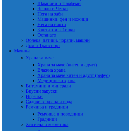
Шампони и Парфеми
Чешли и Четки
Нега на заби
Машинки, фен и ножици
Нега на нокти
Заштитни гаќички
Останато
Облека, патики, чорапи, машни
Дом и Транспорт
Мачиња
Храна за маче
Храна за маче (китен и адулт)
Влажна храна
Храна за маче китен и адулт (рефус)
Медицинска храна
Витамини и минерали
Вкусни закуски
Играчки
Садови за храна и вода
Ремчиња и градници
Ремчиња и поводници
Градници
Хигиена и козметика