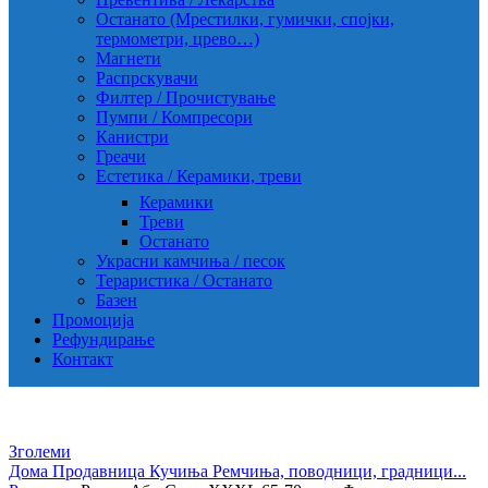
Останато (Мрестилки, гумички, спојки,
термометри, црево…)
Магнети
Распрскувачи
Филтер / Прочистување
Пумпи / Компресори
Канистри
Греачи
Естетика / Керамики, треви
Керамики
Треви
Останато
Украсни камчиња / песок
Тераристика / Останато
Базен
Промоција
Рефундирање
Контакт
Зголеми
Дома
Продавница
Кучиња
Ремчиња, поводници, градници...