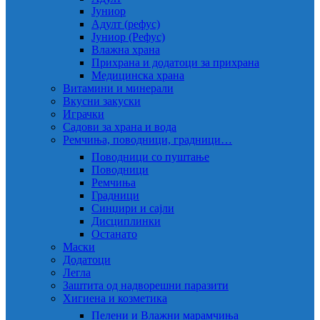
Јуниор
Адулт (рефус)
Јуниор (Рефус)
Влажна храна
Прихрана и додатоци за прихрана
Медицинска храна
Витамини и минерали
Вкусни закуски
Играчки
Садови за храна и вода
Ремчиња, поводници, градници…
Поводници со пуштање
Поводници
Ремчиња
Градници
Синџири и сајли
Дисциплинки
Останато
Маски
Додатоци
Легла
Заштита од надворешни паразити
Хигиена и козметика
Пелени и Влажни марамчиња