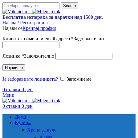
Search
Бесплатна испорака за нарачки над 1500 ден.
Најава / Регистрација
Најави се
Креирај профил
Клиентско име или email адреса
*
Задолжително
Лозинка
*
Задолжително
Најави се
Ја заборавивте лозинката?
Запомни ме
0
ставки
0
ден
Мени
0
ставки
0
ден
Дома
Кучиња
Храна за куче
Адулт