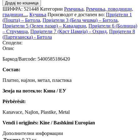
Додај во кошница
ШИФРА:
521448
Категории
Ремчиња
,
Ремчиња, поводници,
градници...
,
Кучиња
Производот е достапен во:
Пријатели 1
(Пошта) – Битола
,
Пријатели 3 (Бела чешма) – Битола
,
Пријатели 5 (Зелен пазар) – Кавадарци
,
Пријатели 6 (Болница)
– Струмица
,
Пријатели 7 (Крст Џамија) – Охрид
,
Пријатели 8
(Партизанска) - Битола
Сподели:
Опис
Баркод/Barcode: 5400585186420
Состав:
Платно, најлон, метал, пластика
Земја на потекло: Кина / ЕУ
Përbërësit:
Kanavace, Najlon, Plastike, Metal
Vendi i origjinës: Kine / Bashkimi Europian
Дополнителни информации
Тежина
0.22 кг