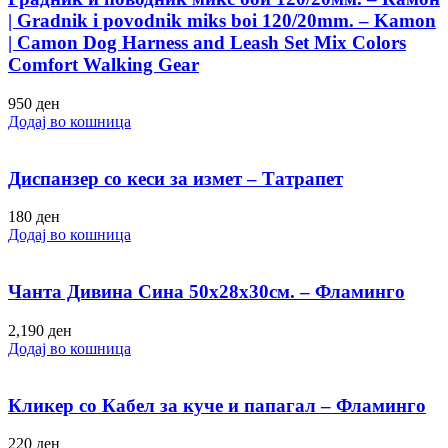
| Gradnik i povodnik miks boi 120/20mm. – Kamon
| Camon Dog Harness and Leash Set Mix Colors
Comfort Walking Gear
950
ден
Додај во кошница
Диспанзер со кеси за измет – Татрапет
180
ден
Додај во кошница
Чанта Дивина Сина 50х28х30см. – Фламинго
2,190
ден
Додај во кошница
Кликер со Кабел за куче и папагал – Фламинго
220
ден