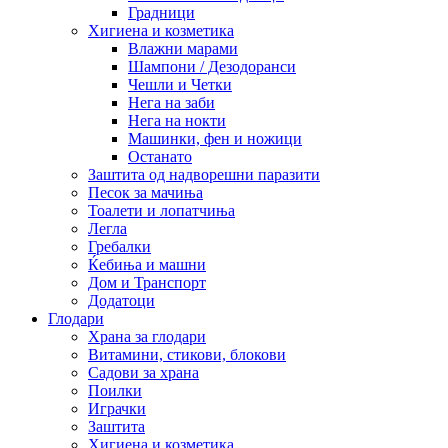
Градници
Хигиена и козметика
Влажни марами
Шампони / Дезодоранси
Чешли и Четки
Нега на заби
Нега на нокти
Машинки, фен и ножици
Останато
Заштита од надворешни паразити
Песок за мачиња
Тоалети и лопатчиња
Легла
Гребалки
Ќебиња и машни
Дом и Транспорт
Додатоци
Глодари
Храна за глодари
Витамини, стикови, блокови
Садови за храна
Поилки
Играчки
Заштита
Хигиена и козметика