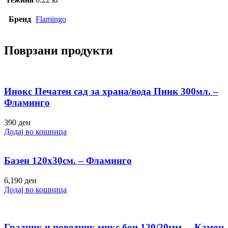
Бренд
Flamingo
Поврзани продукти
Инокс Печатен сад за храна/вода Пинк 300мл. –
Фламинго
390
ден
Додај во кошница
Базен 120х30см. – Фламинго
6,190
ден
Додај во кошница
Градник и поводник микс бои 120/20мм. – Камон