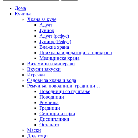
Дома
Кучиња
Храна за куче
Адулт
Јуниор
Адулт (рефус)
Јуниор (Рефус)
Влажна храна
Прихрана и додатоци за прихрана
Медицинска храна
Витамини и минерали
Вкусни закуски
Играчки
Садови за храна и вода
Ремчиња, поводници, градници…
Поводници со пуштање
Поводници
Ремчиња
Градници
Синџири и сајли
Дисциплинки
Останато
Маски
Додатоци