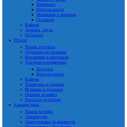
Шампони
Нега на нокти
Машинки и ножици
Останато
Кафези
Домови, легла
Останато
Птици
Храна за птици
Додатоци во исхрана
Витамини и минерали
Хигиена и козметика
Подлога
Нега на нокти
Кафези
Хранилки и поилки
Играчки и лулашки
Опрема за кафез
Гнезда и додатоци
Акваристика
Храна за риби
Аквариуми
Осветлување за аквариум
Превентива / Лекарства