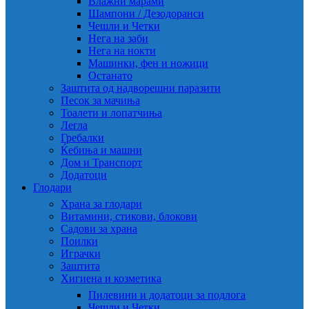
Влажни марами
Шампони / Дезодоранси
Чешли и Четки
Нега на заби
Нега на нокти
Машинки, фен и ножици
Останато
Заштита од надворешни паразити
Песок за мачиња
Тоалети и лопатчиња
Легла
Гребалки
Ќебиња и машни
Дом и Транспорт
Додатоци
Глодари
Храна за глодари
Витамини, стикови, блокови
Садови за храна
Поилки
Играчки
Заштита
Хигиена и козметика
Пилевини и додатоци за подлога
Чешли и Четки