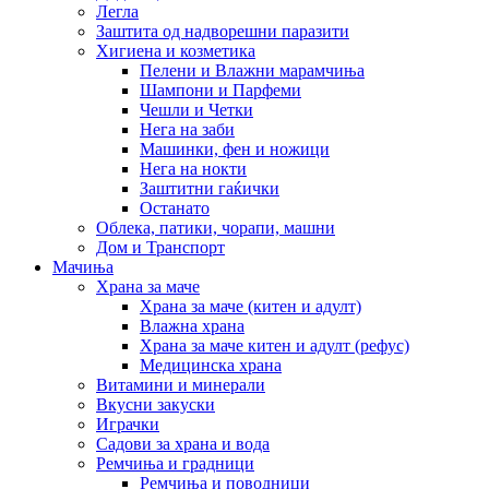
Легла
Заштита од надворешни паразити
Хигиена и козметика
Пелени и Влажни марамчиња
Шампони и Парфеми
Чешли и Четки
Нега на заби
Машинки, фен и ножици
Нега на нокти
Заштитни гаќички
Останато
Облека, патики, чорапи, машни
Дом и Транспорт
Мачиња
Храна за маче
Храна за маче (китен и адулт)
Влажна храна
Храна за маче китен и адулт (рефус)
Медицинска храна
Витамини и минерали
Вкусни закуски
Играчки
Садови за храна и вода
Ремчиња и градници
Ремчиња и поводници