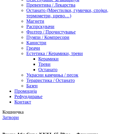
Превентива / Лекарства
Останато (Мрестилки, гумички, спојки,
термометри, црево…)
Магнети
Распрскувачи
Филтер / Прочистување
Пумпи / Компресори
Канистри
Греачи
Естетика / Керамики, треви
Керамики
Треви
Останато
Украсни камчиња / песок
Тераристика / Останато
Базен
Промоција
Рефундирање
Контакт
Кошничка
Затвори