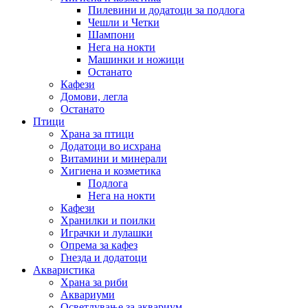
Пилевини и додатоци за подлога
Чешли и Четки
Шампони
Нега на нокти
Машинки и ножици
Останато
Кафези
Домови, легла
Останато
Птици
Храна за птици
Додатоци во исхрана
Витамини и минерали
Хигиена и козметика
Подлога
Нега на нокти
Кафези
Хранилки и поилки
Играчки и лулашки
Опрема за кафез
Гнезда и додатоци
Акваристика
Храна за риби
Аквариуми
Осветлување за аквариум