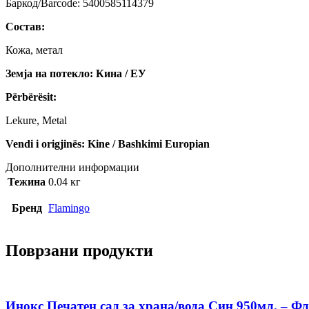
Баркод/Barcode: 5400585114379
Состав:
Кожа, метал
Земја на потекло: Кина / ЕУ
Përbërësit:
Lekure, Metal
Vendi i origjinës: Kine / Bashkimi Europian
Дополнителни информации
Тежина
0.04 кг
Бренд
Flamingo
Поврзани продукти
Инокс Печатен сад за храна/вода Син 950мл. – Ф