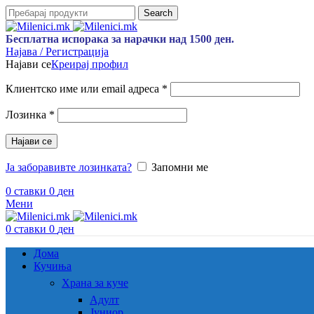
Search
Бесплатна испорака за нарачки над 1500 ден.
Најава / Регистрација
Најави се
Креирај профил
Задолжително
Клиентско име или email адреса
*
Задолжително
Лозинка
*
Најави се
Ја заборавивте лозинката?
Запомни ме
0
ставки
0
ден
Мени
0
ставки
0
ден
Дома
Кучиња
Храна за куче
Адулт
Јуниор