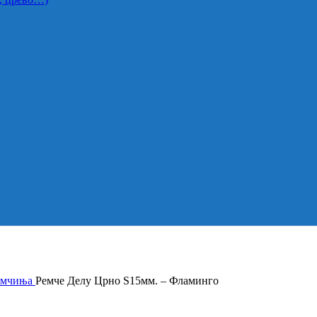
емчиња
Ремче Делу Црно S15мм. – Фламинго