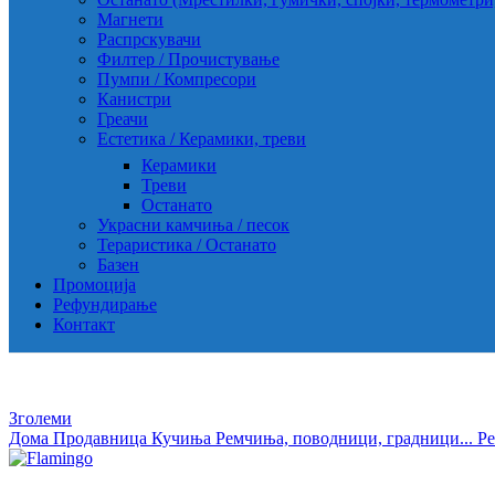
Магнети
Распрскувачи
Филтер / Прочистување
Пумпи / Компресори
Канистри
Греачи
Естетика / Керамики, треви
Керамики
Треви
Останато
Украсни камчиња / песок
Тераристика / Останато
Базен
Промоција
Рефундирање
Контакт
Зголеми
Дома
Продавница
Кучиња
Ремчиња, поводници, градници...
Р