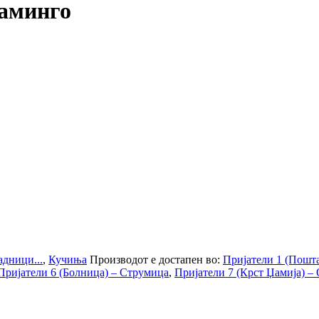
ламинго
дници...
,
Кучиња
Производот е достапен во:
Пријатели 1 (Пошта
Пријатели 6 (Болница) – Струмица
,
Пријатели 7 (Крст Џамија) –