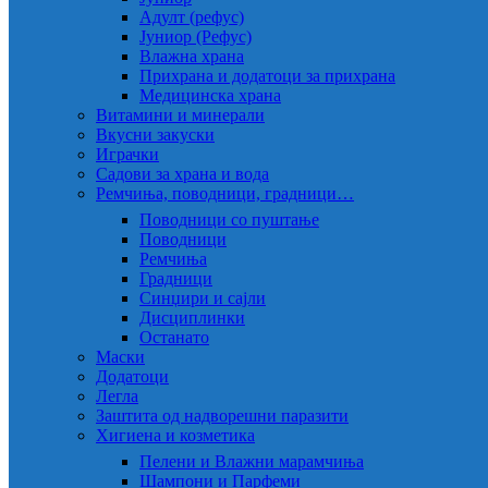
Адулт (рефус)
Јуниор (Рефус)
Влажна храна
Прихрана и додатоци за прихрана
Медицинска храна
Витамини и минерали
Вкусни закуски
Играчки
Садови за храна и вода
Ремчиња, поводници, градници…
Поводници со пуштање
Поводници
Ремчиња
Градници
Синџири и сајли
Дисциплинки
Останато
Маски
Додатоци
Легла
Заштита од надворешни паразити
Хигиена и козметика
Пелени и Влажни марамчиња
Шампони и Парфеми