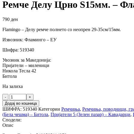
Ремче Делу Црно S15мм. – Ф
790
ден
Flamingo – Делу ремче полнето со неопрен 29-35см/15мм.
Извозник: Фламинго – ЕУ
Шифра: 519340
Увозник за Македонија:
Пријатели – миленици
Никола Тесла 42
Битола
На залиха
Ремче
Делу
Додај во кошница
Црно
ШИФРА:
519340
Категории
Ремчиња
,
Ремчиња, поводници, гра
S15мм.
(Бела чешма) – Битола
,
Пријатели 5 (Зелен пазар) – Кавадарци
,
-
Сподели:
Фламинго
Опис
количина