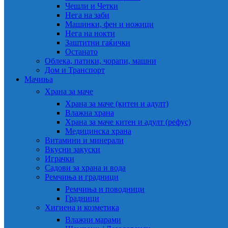
Чешли и Четки
Нега на заби
Машинки, фен и ножици
Нега на нокти
Заштитни гаќички
Останато
Облека, патики, чорапи, машни
Дом и Транспорт
Мачиња
Храна за маче
Храна за маче (китен и адулт)
Влажна храна
Храна за маче китен и адулт (рефус)
Медицинска храна
Витамини и минерали
Вкусни закуски
Играчки
Садови за храна и вода
Ремчиња и градници
Ремчиња и поводници
Градници
Хигиена и козметика
Влажни марами