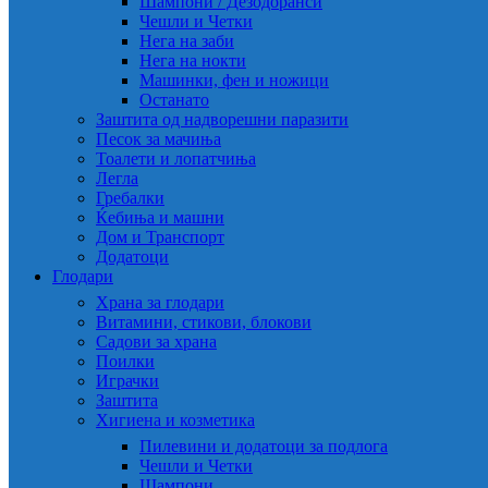
Шампони / Дезодоранси
Чешли и Четки
Нега на заби
Нега на нокти
Машинки, фен и ножици
Останато
Заштита од надворешни паразити
Песок за мачиња
Тоалети и лопатчиња
Легла
Гребалки
Ќебиња и машни
Дом и Транспорт
Додатоци
Глодари
Храна за глодари
Витамини, стикови, блокови
Садови за храна
Поилки
Играчки
Заштита
Хигиена и козметика
Пилевини и додатоци за подлога
Чешли и Четки
Шампони