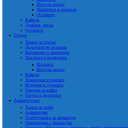
Нега на нокти
Машинки и ножици
Останато
Кафези
Домови, легла
Останато
Птици
Храна за птици
Додатоци во исхрана
Витамини и минерали
Хигиена и козметика
Подлога
Нега на нокти
Кафези
Хранилки и поилки
Играчки и лулашки
Опрема за кафез
Гнезда и додатоци
Акваристика
Храна за риби
Аквариуми
Осветлување за аквариум
Превентива / Лекарства
Останато (Мрестилки, гумички, спојки, термометр