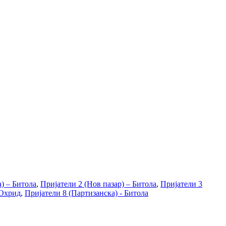
) – Битола
,
Пријатели 2 (Нов пазар) – Битола
,
Пријатели 3
 Охрид
,
Пријатели 8 (Партизанска) - Битола