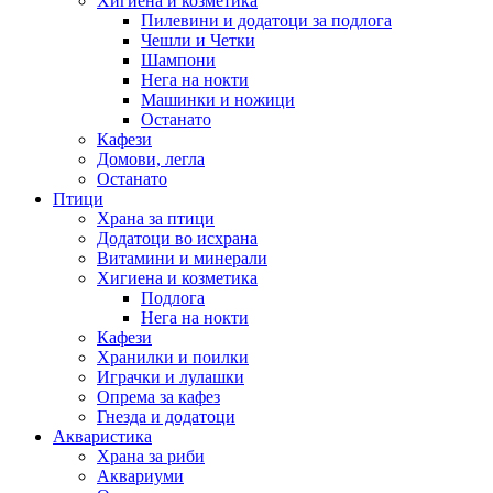
Хигиена и козметика
Пилевини и додатоци за подлога
Чешли и Четки
Шампони
Нега на нокти
Машинки и ножици
Останато
Кафези
Домови, легла
Останато
Птици
Храна за птици
Додатоци во исхрана
Витамини и минерали
Хигиена и козметика
Подлога
Нега на нокти
Кафези
Хранилки и поилки
Играчки и лулашки
Опрема за кафез
Гнезда и додатоци
Акваристика
Храна за риби
Аквариуми