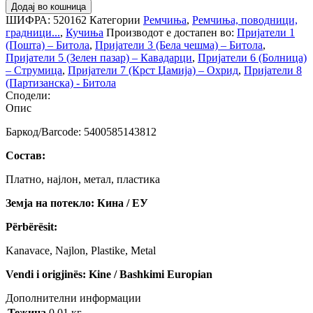
Додај во кошница
ШИФРА:
520162
Категории
Ремчиња
,
Ремчиња, поводници,
градници...
,
Кучиња
Производот е достапен во:
Пријатели 1
(Пошта) – Битола
,
Пријатели 3 (Бела чешма) – Битола
,
Пријатели 5 (Зелен пазар) – Кавадарци
,
Пријатели 6 (Болница)
– Струмица
,
Пријатели 7 (Крст Џамија) – Охрид
,
Пријатели 8
(Партизанска) - Битола
Сподели:
Опис
Баркод/Barcode: 5400585143812
Состав:
Платно, најлон, метал, пластика
Земја на потекло: Кина / ЕУ
Përbërësit:
Kanavace, Najlon, Plastike, Metal
Vendi i origjinës: Kine / Bashkimi Europian
Дополнителни информации
Тежина
0.01 кг