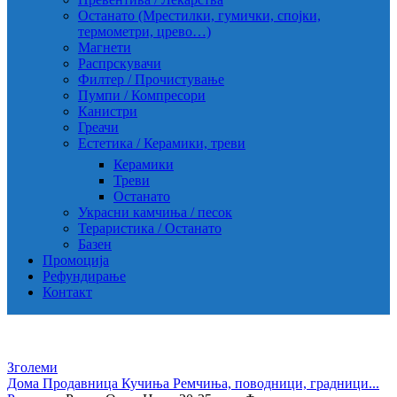
Останато (Мрестилки, гумички, спојки,
термометри, црево…)
Магнети
Распрскувачи
Филтер / Прочистување
Пумпи / Компресори
Канистри
Греачи
Естетика / Керамики, треви
Керамики
Треви
Останато
Украсни камчиња / песок
Тераристика / Останато
Базен
Промоција
Рефундирање
Контакт
Зголеми
Дома
Продавница
Кучиња
Ремчиња, поводници, градници...