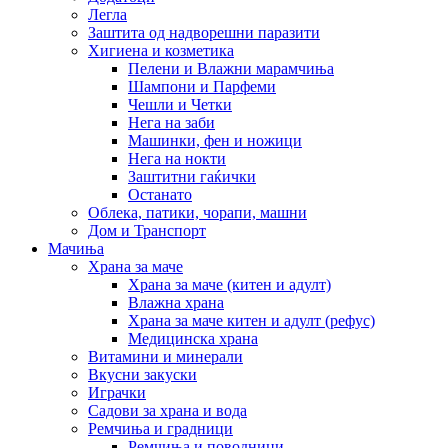
Легла
Заштита од надворешни паразити
Хигиена и козметика
Пелени и Влажни марамчиња
Шампони и Парфеми
Чешли и Четки
Нега на заби
Машинки, фен и ножици
Нега на нокти
Заштитни гаќички
Останато
Облека, патики, чорапи, машни
Дом и Транспорт
Мачиња
Храна за маче
Храна за маче (китен и адулт)
Влажна храна
Храна за маче китен и адулт (рефус)
Медицинска храна
Витамини и минерали
Вкусни закуски
Играчки
Садови за храна и вода
Ремчиња и градници
Ремчиња и поводници