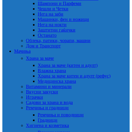
Шампони и Парфеми
Чешли и Четки
Нега на заби
Машинки, фен и ножици
Нега на нокти
Заштитни гаќички
Останато
Облека, патики, чорапи, машни
Дом и Транспорт
Мачиња
Храна за маче
Храна за маче (китен и адулт)
Влажна храна
Храна за маче китен и адулт (рефус)
Медицинска храна
Витамини и минерали
Вкусни закуски
Играчки
Садови за храна и вода
Ремчиња и градници
Ремчиња и поводници
Градници
Хигиена и козметика