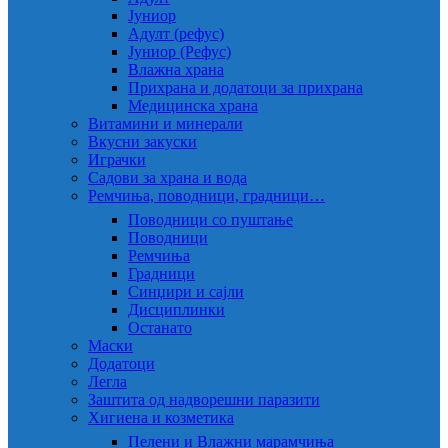
Јуниор
Адулт (рефус)
Јуниор (Рефус)
Влажна храна
Прихрана и додатоци за прихрана
Медицинска храна
Витамини и минерали
Вкусни закуски
Играчки
Садови за храна и вода
Ремчиња, поводници, градници…
Поводници со пуштање
Поводници
Ремчиња
Градници
Синџири и сајли
Дисциплинки
Останато
Маски
Додатоци
Легла
Заштита од надворешни паразити
Хигиена и козметика
Пелени и Влажни марамчиња