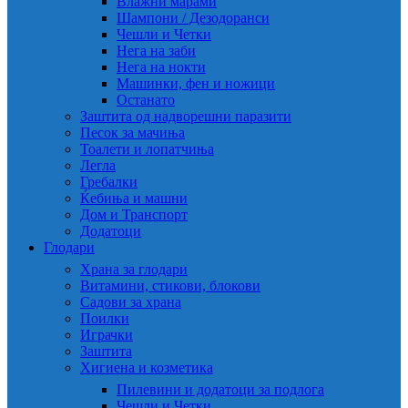
Влажни марами
Шампони / Дезодоранси
Чешли и Четки
Нега на заби
Нега на нокти
Машинки, фен и ножици
Останато
Заштита од надворешни паразити
Песок за мачиња
Тоалети и лопатчиња
Легла
Гребалки
Ќебиња и машни
Дом и Транспорт
Додатоци
Глодари
Храна за глодари
Витамини, стикови, блокови
Садови за храна
Поилки
Играчки
Заштита
Хигиена и козметика
Пилевини и додатоци за подлога
Чешли и Четки