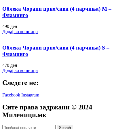
Облека Чорапи црно/сиви (4 парчиња) M –
Фламинго
490
ден
Додај во кошница
Облека Чорапи црно/сиви (4 парчиња) S –
Фламинго
470
ден
Додај во кошница
Следете не:
Facebook
Instagram
Сите права задржани © 2024
Mиленици.мк
Search