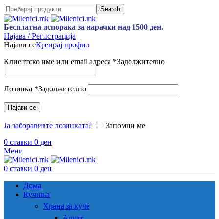
Search
Бесплатна испорака за нарачки над 1500 ден.
Најава / Регистрација
Најави се
Креирај профил
Клиентско име или email адреса
*
Задолжително
Лозинка
*
Задолжително
Најави се
Ја заборавивте лозинката?
Запомни ме
0
ставки
0
ден
Мени
0
ставки
0
ден
Дома
Кучиња
Храна за куче
Адулт