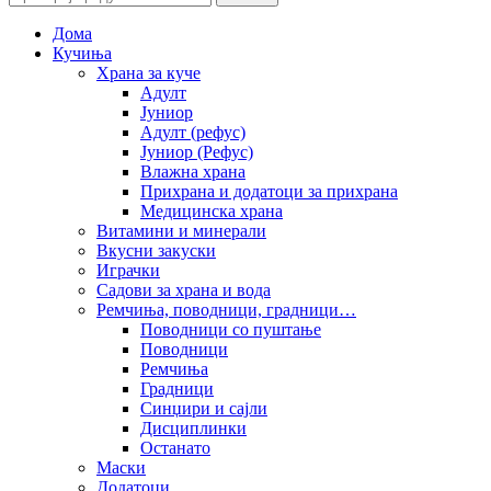
Дома
Кучиња
Храна за куче
Адулт
Јуниор
Адулт (рефус)
Јуниор (Рефус)
Влажна храна
Прихрана и додатоци за прихрана
Медицинска храна
Витамини и минерали
Вкусни закуски
Играчки
Садови за храна и вода
Ремчиња, поводници, градници…
Поводници со пуштање
Поводници
Ремчиња
Градници
Синџири и сајли
Дисциплинки
Останато
Маски
Додатоци