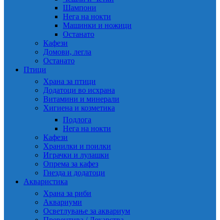
Шампони
Нега на нокти
Машинки и ножици
Останато
Кафези
Домови, легла
Останато
Птици
Храна за птици
Додатоци во исхрана
Витамини и минерали
Хигиена и козметика
Подлога
Нега на нокти
Кафези
Хранилки и поилки
Играчки и лулашки
Опрема за кафез
Гнезда и додатоци
Акваристика
Храна за риби
Аквариуми
Осветлување за аквариум
Превентива / Лекарства