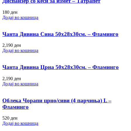
Диспанзер со кеси за измет – Татрапет
180
ден
Додај во кошница
Чанта Дивина Сина 50х28х30см. – Фламинго
2,190
ден
Додај во кошница
Чанта Дивина Црна 50х28х30см. – Фламинго
2,190
ден
Додај во кошница
Облека Чорапи црно/сиви (4 парчиња) L –
Фламинго
520
ден
Додај во кошница