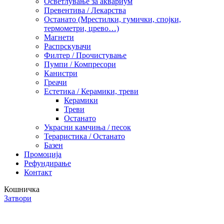
Осветлување за аквариум
Превентива / Лекарства
Останато (Мрестилки, гумички, спојки,
термометри, црево…)
Магнети
Распрскувачи
Филтер / Прочистување
Пумпи / Компресори
Канистри
Греачи
Естетика / Керамики, треви
Керамики
Треви
Останато
Украсни камчиња / песок
Тераристика / Останато
Базен
Промоција
Рефундирање
Контакт
Кошничка
Затвори