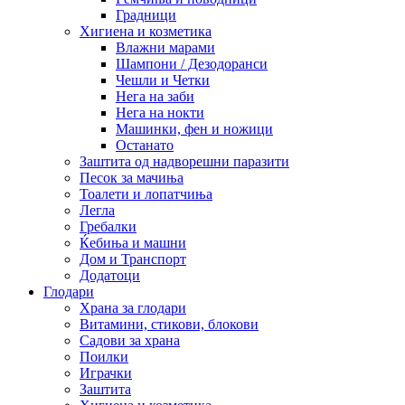
Градници
Хигиена и козметика
Влажни марами
Шампони / Дезодоранси
Чешли и Четки
Нега на заби
Нега на нокти
Машинки, фен и ножици
Останато
Заштита од надворешни паразити
Песок за мачиња
Тоалети и лопатчиња
Легла
Гребалки
Ќебиња и машни
Дом и Транспорт
Додатоци
Глодари
Храна за глодари
Витамини, стикови, блокови
Садови за храна
Поилки
Играчки
Заштита