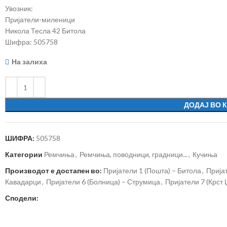
Увозник:
Пријатели-миленици
Никола Тесла 42 Битола
Шифра: 505758
На залиха
ДОДАЈ ВО 
ШИФРА:
505758
Категории
Ремчиња
,
Ремчиња, поводници, градници...
,
Кучиња
Производот е достапен во:
Пријатели 1 (Пошта) – Битола
,
Прија
Кавадарци
,
Пријатели 6 (Болница) – Струмица
,
Пријатели 7 (Крст
Сподели: