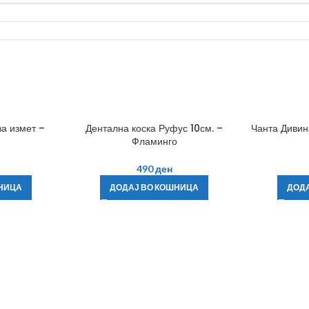
за измет –
Дентална коска Руфус 10см. –
Чанта Дивин
Фламинго
490
ден
НИЦА
ДОДАЈ ВО КОШНИЦА
ДОД