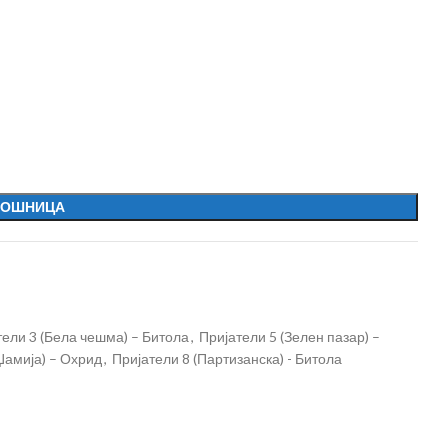
КОШНИЦА
тели 3 (Бела чешма) – Битола
,
Пријатели 5 (Зелен пазар) –
 Џамија) – Охрид
,
Пријатели 8 (Партизанска) - Битола