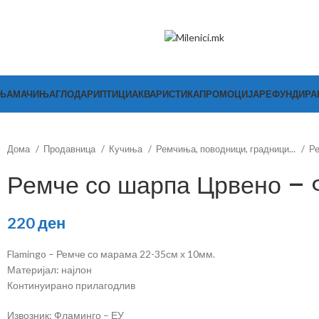
ЊА
МАЧИЊА
ГЛОДАРИ
ПТИЦИ
АКВАРИСТИКА
ПРОМОЦИЈА
РЕФУНДИР
Дома
Продавница
Кучиња
Ремчиња, поводници, градници...
Р
Ремче со шарпа Црвено – 
220
ден
Flamingo – Ремче со марама 22-35см х 10мм.
Материјал: најлон
Континуирано прилагодлив
Извозник: Фламинго – ЕУ