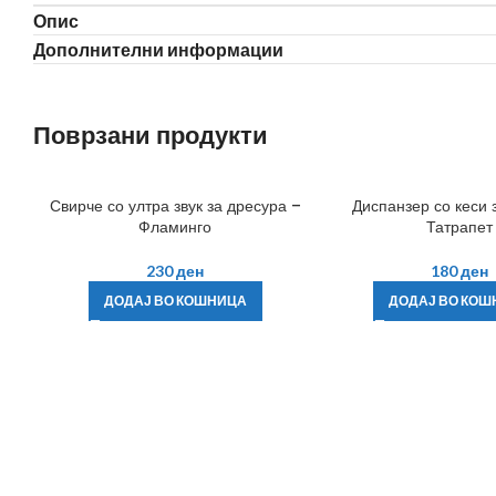
Опис
Дополнителни информации
Поврзани продукти
Свирче со ултра звук за дресура –
Диспанзер со кеси 
Фламинго
Татрапет
230
ден
180
ден
ДОДАЈ ВО КОШНИЦА
ДОДАЈ ВО КОШ