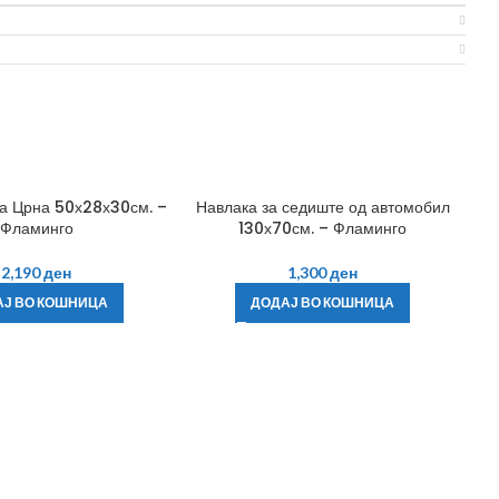
а Црна 50х28х30см. –
Навлака за седиште од автомобил
Фламинго
130х70см. – Фламинго
2,190
ден
1,300
ден
АЈ ВО КОШНИЦА
ДОДАЈ ВО КОШНИЦА
Па