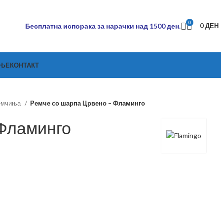
0
Бесплатна испорака за нарачки над 1500 ден.
0
ДЕН
АЊЕ
КОНТАКТ
емчиња
Ремче со шарпа Црвено – Фламинго
Фламинго