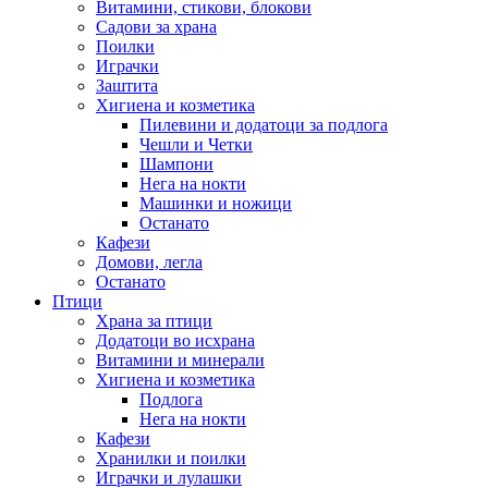
Витамини, стикови, блокови
Садови за храна
Поилки
Играчки
Заштита
Хигиена и козметика
Пилевини и додатоци за подлога
Чешли и Четки
Шампони
Нега на нокти
Машинки и ножици
Останато
Кафези
Домови, легла
Останато
Птици
Храна за птици
Додатоци во исхрана
Витамини и минерали
Хигиена и козметика
Подлога
Нега на нокти
Кафези
Хранилки и поилки
Играчки и лулашки