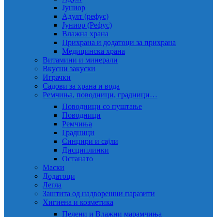
Јуниор
Адулт (рефус)
Јуниор (Рефус)
Влажна храна
Прихрана и додатоци за прихрана
Медицинска храна
Витамини и минерали
Вкусни закуски
Играчки
Садови за храна и вода
Ремчиња, поводници, градници…
Поводници со пуштање
Поводници
Ремчиња
Градници
Синџири и сајли
Дисциплинки
Останато
Маски
Додатоци
Легла
Заштита од надворешни паразити
Хигиена и козметика
Пелени и Влажни марамчиња