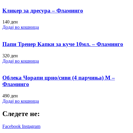
Кликер за дресура – Фламинго
140
ден
Додај во кошница
Папи Тренер Капки за куче 10мл. – Фламинго
320
ден
Додај во кошница
Облека Чорапи црно/сиви (4 парчиња) M –
Фламинго
490
ден
Додај во кошница
Следете не:
Facebook
Instagram