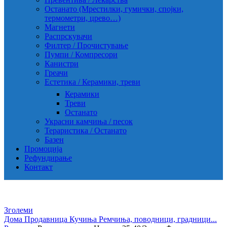
Останато (Мрестилки, гумички, спојки,
термометри, црево…)
Магнети
Распрскувачи
Филтер / Прочистување
Пумпи / Компресори
Канистри
Греачи
Естетика / Керамики, треви
Керамики
Треви
Останато
Украсни камчиња / песок
Тераристика / Останато
Базен
Промоција
Рефундирање
Контакт
Зголеми
Дома
Продавница
Кучиња
Ремчиња, поводници, градници...