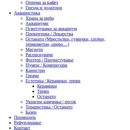
Опрема за кафез
Гнезда и додатоци
Акваристика
Храна за риби
Аквариуми
Осветлување за аквариум
Превентива / Лекарства
Останато (Мрестилки, гумички, спојки,
термометри, црево…)
Магнети
Распрскувачи
Филтер / Прочистување
Пумпи / Компресори
Канистри
Греачи
Естетика / Керамики, треви
Керамики
Треви
Останато
Украсни камчиња / песок
Тераристика / Останато
Базен
Промоција
Рефундирање
Контакт