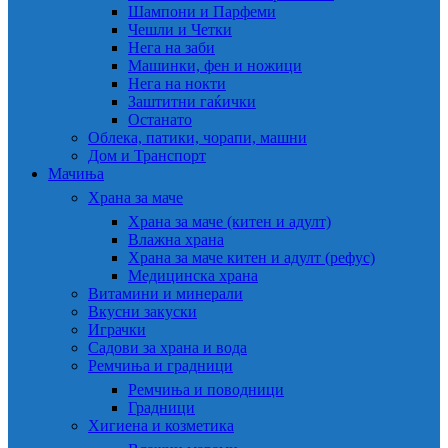
Шампони и Парфеми
Чешли и Четки
Нега на заби
Машинки, фен и ножици
Нега на нокти
Заштитни гаќички
Останато
Облека, патики, чорапи, машни
Дом и Транспорт
Мачиња
Храна за маче
Храна за маче (китен и адулт)
Влажна храна
Храна за маче китен и адулт (рефус)
Медицинска храна
Витамини и минерали
Вкусни закуски
Играчки
Садови за храна и вода
Ремчиња и градници
Ремчиња и поводници
Градници
Хигиена и козметика