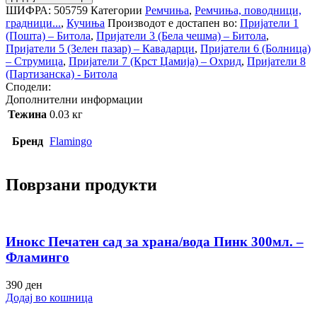
ШИФРА:
505759
Категории
Ремчиња
,
Ремчиња, поводници,
градници...
,
Кучиња
Производот е достапен во:
Пријатели 1
(Пошта) – Битола
,
Пријатели 3 (Бела чешма) – Битола
,
Пријатели 5 (Зелен пазар) – Кавадарци
,
Пријатели 6 (Болница)
– Струмица
,
Пријатели 7 (Крст Џамија) – Охрид
,
Пријатели 8
(Партизанска) - Битола
Сподели:
Дополнителни информации
Тежина
0.03 кг
Бренд
Flamingo
Поврзани продукти
Инокс Печатен сад за храна/вода Пинк 300мл. –
Фламинго
390
ден
Додај во кошница