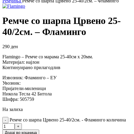
Ремчиња
Ремче со шарпа Црвено 25-40/2см. – Фламинго
Ремче со шарпа Црвено 25-
40/2см. – Фламинго
290
ден
Flamingo – Ремче со марама 25-40см х 20мм.
Материјал: најлон
Континуирано прилагодлив
Извозник: Фламинго – ЕУ
Увозник:
Пријатели-миленици
Никола Тесла 42 Битола
Шифра: 505759
На залиха
Ремче со шарпа Црвено 25-40/2см. - Фламинго количина
Додај во кошница