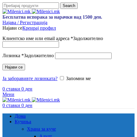
Search
Бесплатна испорака за нарачки над 1500 ден.
Најава / Регистрација
Најави се
Креирај профил
Клиентско име или email адреса
*
Задолжително
Лозинка
*
Задолжително
Најави се
Ја заборавивте лозинката?
Запомни ме
0
ставки
0
ден
Мени
0
ставки
0
ден
Дома
Кучиња
Храна за куче
Адулт