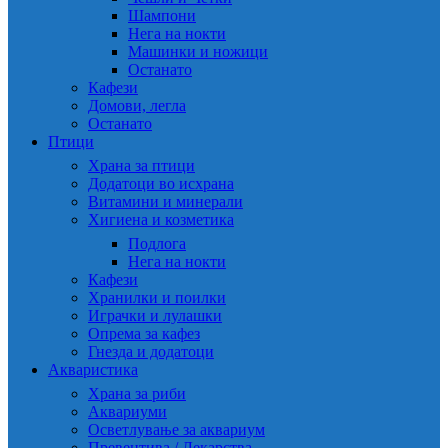
Шампони
Нега на нокти
Машинки и ножици
Останато
Кафези
Домови, легла
Останато
Птици
Храна за птици
Додатоци во исхрана
Витамини и минерали
Хигиена и козметика
Подлога
Нега на нокти
Кафези
Хранилки и поилки
Играчки и лулашки
Опрема за кафез
Гнезда и додатоци
Акваристика
Храна за риби
Аквариуми
Осветлување за аквариум
Превентива / Лекарства