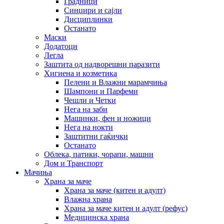
Градници
Синџири и сајли
Дисциплинки
Останато
Маски
Додатоци
Легла
Заштита од надворешни паразити
Хигиена и козметика
Пелени и Влажни марамчиња
Шампони и Парфеми
Чешли и Четки
Нега на заби
Машинки, фен и ножици
Нега на нокти
Заштитни гаќички
Останато
Облека, патики, чорапи, машни
Дом и Транспорт
Мачиња
Храна за маче
Храна за маче (китен и адулт)
Влажна храна
Храна за маче китен и адулт (рефус)
Медицинска храна