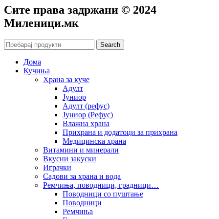
Сите права задржани © 2024
Mиленици.мк
Search
Дома
Кучиња
Храна за куче
Адулт
Јуниор
Адулт (рефус)
Јуниор (Рефус)
Влажна храна
Прихрана и додатоци за прихрана
Медицинска храна
Витамини и минерали
Вкусни закуски
Играчки
Садови за храна и вода
Ремчиња, поводници, градници…
Поводници со пуштање
Поводници
Ремчиња