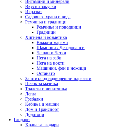
Витамини и минерали
Вкусни закуски
Играчки
Садови за храна и вода
Ремчиња и градници
Ремчиња и поводници
Градници
Хигиена и козметика
Влажни марами
Шампони / Дезодоранси
Чешли и Четки
Нега на заби
Нега на нокти
Машинки, фен и ножици
Останато
Заштита од надворешни паразити
Песок за мачиња
Тоалети и лопатчиња
Легла
Гребалки
Ќебиња и машни
Дом и Транспорт
Додатоци
Глодари
Храна за глодари