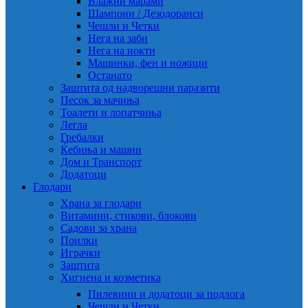
Влажни марами
Шампони / Дезодоранси
Чешли и Четки
Нега на заби
Нега на нокти
Машинки, фен и ножици
Останато
Заштита од надворешни паразити
Песок за мачиња
Тоалети и лопатчиња
Легла
Гребалки
Ќебиња и машни
Дом и Транспорт
Додатоци
Глодари
Храна за глодари
Витамини, стикови, блокови
Садови за храна
Поилки
Играчки
Заштита
Хигиена и козметика
Пилевини и додатоци за подлога
Чешли и Четки