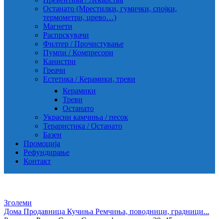
Останато (Мрестилки, гумички, спојки,
термометри, црево…)
Магнети
Распрскувачи
Филтер / Прочистување
Пумпи / Компресори
Канистри
Греачи
Естетика / Керамики, треви
Керамики
Треви
Останато
Украсни камчиња / песок
Тераристика / Останато
Базен
Промоција
Рефундирање
Контакт
Зголеми
Дома
Продавница
Кучиња
Ремчиња, поводници, градници...