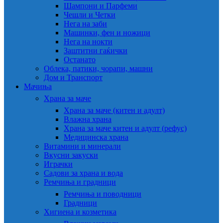
Шампони и Парфеми
Чешли и Четки
Нега на заби
Машинки, фен и ножици
Нега на нокти
Заштитни гаќички
Останато
Облека, патики, чорапи, машни
Дом и Транспорт
Мачиња
Храна за маче
Храна за маче (китен и адулт)
Влажна храна
Храна за маче китен и адулт (рефус)
Медицинска храна
Витамини и минерали
Вкусни закуски
Играчки
Садови за храна и вода
Ремчиња и градници
Ремчиња и поводници
Градници
Хигиена и козметика