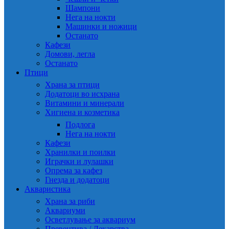
Шампони
Нега на нокти
Машинки и ножици
Останато
Кафези
Домови, легла
Останато
Птици
Храна за птици
Додатоци во исхрана
Витамини и минерали
Хигиена и козметика
Подлога
Нега на нокти
Кафези
Хранилки и поилки
Играчки и лулашки
Опрема за кафез
Гнезда и додатоци
Акваристика
Храна за риби
Аквариуми
Осветлување за аквариум
Превентива / Лекарства