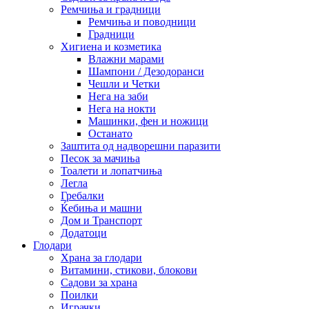
Ремчиња и градници
Ремчиња и поводници
Градници
Хигиена и козметика
Влажни марами
Шампони / Дезодоранси
Чешли и Четки
Нега на заби
Нега на нокти
Машинки, фен и ножици
Останато
Заштита од надворешни паразити
Песок за мачиња
Тоалети и лопатчиња
Легла
Гребалки
Ќебиња и машни
Дом и Транспорт
Додатоци
Глодари
Храна за глодари
Витамини, стикови, блокови
Садови за храна
Поилки
Играчки