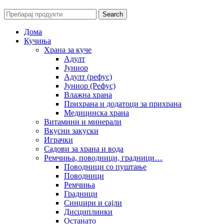
Search
Дома
Кучиња
Храна за куче
Адулт
Јуниор
Адулт (рефус)
Јуниор (Рефус)
Влажна храна
Прихрана и додатоци за прихрана
Медицинска храна
Витамини и минерали
Вкусни закуски
Играчки
Садови за храна и вода
Ремчиња, поводници, градници…
Поводници со пуштање
Поводници
Ремчиња
Градници
Синџири и сајли
Дисциплинки
Останато