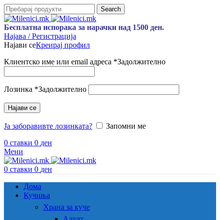
Search
Бесплатна испорака за нарачки над 1500 ден.
Најава / Регистрација
Најави се
Креирај профил
Клиентско име или email адреса
*
Задолжително
Лозинка
*
Задолжително
Најави се
Ја заборавивте лозинката?
Запомни ме
0
ставки
0
ден
Мени
0
ставки
0
ден
Дома
Кучиња
Храна за куче
Адулт