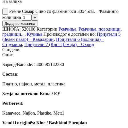
На залиха
Ремче Самар Сиво со фламингоси 30х45см. - Фламинго
количина
Додај во кошница
ШИФРА:
520108
Категории
Ремчиња
,
Ремчиња, поводници,
градници...
,
Кучиња
Производот е достапен во:
Пријатели 5
(Зелен пазар) – Кавадарци
,
Пријатели 6 (Болница) –
Струмица
,
Пријатели 7 (Крст Џамија) – Охрид
Сподели:
Опис
Баркод/Barcode: 5400585142280
Состав:
Платно, најлон, метал, пластика
Земја на потекло: Кина / ЕУ
Përbërësit:
Kanavace, Najlon, Plastike, Metal
Vendi i origjinës: Kine / Bashkimi Europian