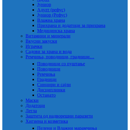
Јуниор
Адулт (рефус)
Јуниор (Рефус)
Влажна храна
Прихрана и додатоци за прихрана
Медицинска храна
Витамини и минерали
Вкусни закуски
Играчки
Садови за храна и вода
Ремчиња, поводници, градници…
Поводници со пуштање
Поводници
Ремчиња
Градници
Синџири и сајли
Дисциплинки
Останато
Маски
Додатоци
Легла
Заштита од надворешни паразити
Хигиена и козметика
Пелени и Влажни марамчиња