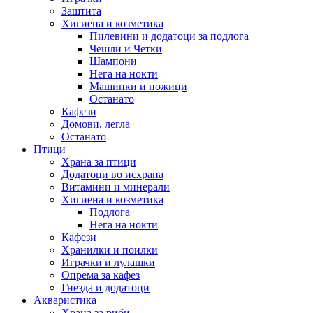
Заштита
Хигиена и козметика
Пилевини и додатоци за подлога
Чешли и Четки
Шампони
Нега на нокти
Машинки и ножици
Останато
Кафези
Домови, легла
Останато
Птици
Храна за птици
Додатоци во исхрана
Витамини и минерали
Хигиена и козметика
Подлога
Нега на нокти
Кафези
Хранилки и поилки
Играчки и лулашки
Опрема за кафез
Гнезда и додатоци
Акваристика
Храна за риби