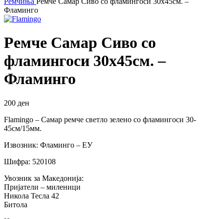
Ремчиња
Ремче Самар Сиво со фламингоси 30х45см. –
Фламинго
Ремче Самар Сиво со
фламингоси 30х45см. –
Фламинго
200
ден
Flamingo – Самар ремче светло зелено со фламингоси 30-
45см/15мм.
Извозник: Фламинго – ЕУ
Шифра: 520108
Увозник за Македонија:
Пријатели – миленици
Никола Тесла 42
Битола