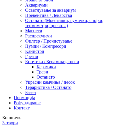
Аквариуми
Осветлување за аквариум
Превентива / Лекарства
Останато (Мрестилки, гумички, спојки,
термометри, црево…)
Магнети
Распрскувачи
Филтер / Прочистување
Пумпи / Компресори
Канистри
Греачи
Естетика / Керамики, треви
Керамики
Треви
Останато
Украсни камчиња / песок
Тераристика / Останато
Базен
Промоција
Рефундирање
Контакт
Кошничка
Затвори