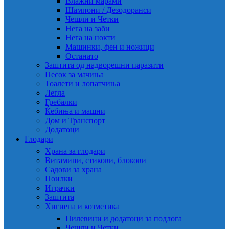
Влажни марами
Шампони / Дезодоранси
Чешли и Четки
Нега на заби
Нега на нокти
Машинки, фен и ножици
Останато
Заштита од надворешни паразити
Песок за мачиња
Тоалети и лопатчиња
Легла
Гребалки
Ќебиња и машни
Дом и Транспорт
Додатоци
Глодари
Храна за глодари
Витамини, стикови, блокови
Садови за храна
Поилки
Играчки
Заштита
Хигиена и козметика
Пилевини и додатоци за подлога
Чешли и Четки