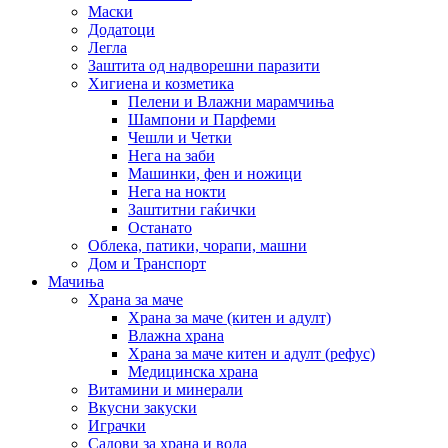
Маски
Додатоци
Легла
Заштита од надворешни паразити
Хигиена и козметика
Пелени и Влажни марамчиња
Шампони и Парфеми
Чешли и Четки
Нега на заби
Машинки, фен и ножици
Нега на нокти
Заштитни гаќички
Останато
Облека, патики, чорапи, машни
Дом и Транспорт
Мачиња
Храна за маче
Храна за маче (китен и адулт)
Влажна храна
Храна за маче китен и адулт (рефус)
Медицинска храна
Витамини и минерали
Вкусни закуски
Играчки
Садови за храна и вода