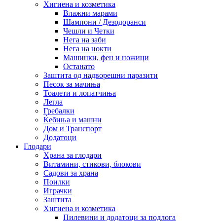
Хигиена и козметика
Влажни марами
Шампони / Дезодоранси
Чешли и Четки
Нега на заби
Нега на нокти
Машинки, фен и ножици
Останато
Заштита од надворешни паразити
Песок за мачиња
Тоалети и лопатчиња
Легла
Гребалки
Ќебиња и машни
Дом и Транспорт
Додатоци
Глодари
Храна за глодари
Витамини, стикови, блокови
Садови за храна
Поилки
Играчки
Заштита
Хигиена и козметика
Пилевини и додатоци за подлога