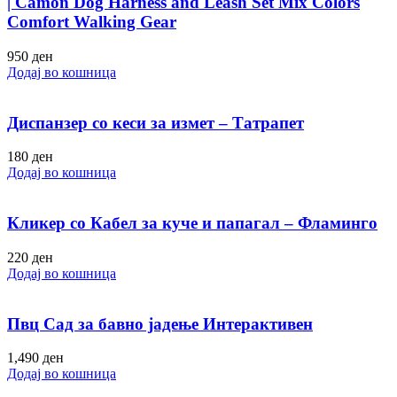
| Camon Dog Harness and Leash Set Mix Colors
Comfort Walking Gear
950
ден
Додај во кошница
Диспанзер со кеси за измет – Татрапет
180
ден
Додај во кошница
Кликер со Кабел за куче и папагал – Фламинго
220
ден
Додај во кошница
Пвц Сад за бавно јадење Интерактивен
1,490
ден
Додај во кошница