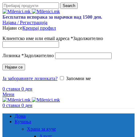
Search
Бесплатна испорака за нарачки над 1500 ден.
Најава / Регистрација
Најави се
Креирај профил
Клиентско име или email адреса
*
Задолжително
Лозинка
*
Задолжително
Најави се
Ја заборавивте лозинката?
Запомни ме
0
ставки
0
ден
Мени
0
ставки
0
ден
Дома
Кучиња
Храна за куче
Адулт