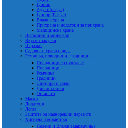
Јуниор
Адулт (рефус)
Јуниор (Рефус)
Влажна храна
Прихрана и додатоци за прихрана
Медицинска храна
Витамини и минерали
Вкусни закуски
Играчки
Садови за храна и вода
Ремчиња, поводници, градници…
Поводници со пуштање
Поводници
Ремчиња
Градници
Синџири и сајли
Дисциплинки
Останато
Маски
Додатоци
Легла
Заштита од надворешни паразити
Хигиена и козметика
Пелени и Влажни марамчиња