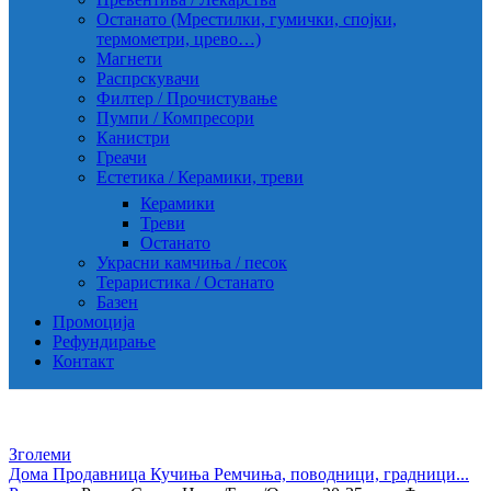
Останато (Мрестилки, гумички, спојки,
термометри, црево…)
Магнети
Распрскувачи
Филтер / Прочистување
Пумпи / Компресори
Канистри
Греачи
Естетика / Керамики, треви
Керамики
Треви
Останато
Украсни камчиња / песок
Тераристика / Останато
Базен
Промоција
Рефундирање
Контакт
Зголеми
Дома
Продавница
Кучиња
Ремчиња, поводници, градници...