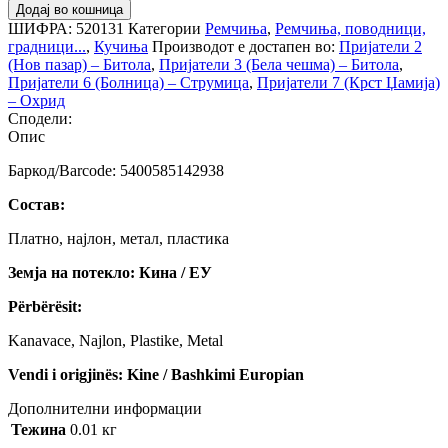
Додај во кошница
ШИФРА:
520131
Категории
Ремчиња
,
Ремчиња, поводници,
градници...
,
Кучиња
Производот е достапен во:
Пријатели 2
(Нов пазар) – Битола
,
Пријатели 3 (Бела чешма) – Битола
,
Пријатели 6 (Болница) – Струмица
,
Пријатели 7 (Крст Џамија)
– Охрид
Сподели:
Опис
Баркод/Barcode: 5400585142938
Состав:
Платно, најлон, метал, пластика
Земја на потекло: Кина / ЕУ
Përbërësit:
Kanavace, Najlon, Plastike, Metal
Vendi i origjinës: Kine / Bashkimi Europian
Дополнителни информации
Тежина
0.01 кг