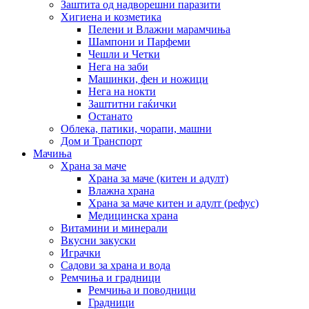
Заштита од надворешни паразити
Хигиена и козметика
Пелени и Влажни марамчиња
Шампони и Парфеми
Чешли и Четки
Нега на заби
Машинки, фен и ножици
Нега на нокти
Заштитни гаќички
Останато
Облека, патики, чорапи, машни
Дом и Транспорт
Мачиња
Храна за маче
Храна за маче (китен и адулт)
Влажна храна
Храна за маче китен и адулт (рефус)
Медицинска храна
Витамини и минерали
Вкусни закуски
Играчки
Садови за храна и вода
Ремчиња и градници
Ремчиња и поводници
Градници