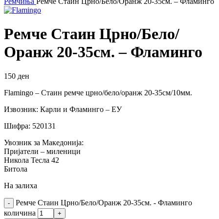
Ремчиња
Ремче Стаин Црно/Бело/Оранж 20-35см. – Фламинго
Ремче Стаин Црно/Бело/
Оранж 20-35см. – Фламинго
150
ден
Flamingo – Стаин ремче црно/бело/оранж 20-35см/10мм.
Извозник: Карли и Фламинго – ЕУ
Шифра: 520131
Увозник за Македонија:
Пријатели – миленици
Никола Тесла 42
Битола
На залиха
Ремче Стаин Црно/Бело/Оранж 20-35см. - Фламинго
количина