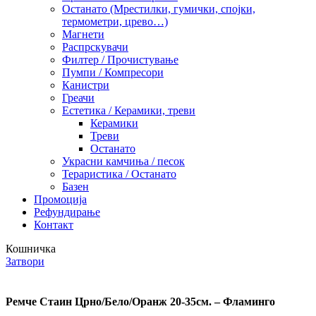
Останато (Мрестилки, гумички, спојки,
термометри, црево…)
Магнети
Распрскувачи
Филтер / Прочистување
Пумпи / Компресори
Канистри
Греачи
Естетика / Керамики, треви
Керамики
Треви
Останато
Украсни камчиња / песок
Тераристика / Останато
Базен
Промоција
Рефундирање
Контакт
Кошничка
Затвори
Ремче Стаин Црно/Бело/Оранж 20-35см. – Фламинго