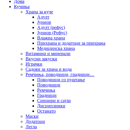
Дома
Кучиња
Храна за куче
Адулт
Јуниор
Адулт (рефус)
Јуниор (Рефус)
Влажна храна
Прихрана и додатоци за прихрана
Медицинска храна
Витамини и минерали
Вкусни закуски
Играчки
Садови за храна и вода
Ремчиња, поводници, градници…
Поводници со пуштање
Поводници
Ремчиња
Градници
Синџири и сајли
Дисциплинки
Останато
Маски
Додатоци
Легла