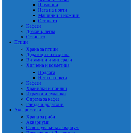
Шампони
Нега на нокти
Машинки и ножици
Останато
Кафези
Домови, легла
Останато
Птици
Храна за птици
Додатоци во исхрана
Витамини и минерали
Хигиена и козметика
Подлога
Нега на нокти
Кафези
Хранилки и поилки
Играчки и лулашки
Опрема за кафез
Гнезда и додатоци
Акваристика
Храна за риби
Аквариуми
Осветлување за аквариум
Превентива / Лекарства