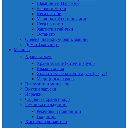
Шампони и Парфеми
Чешли и Четки
Нега на заби
Машинки, фен и ножици
Нега на нокти
Заштитни гаќички
Останато
Облека, патики, чорапи, машни
Дом и Транспорт
Мачиња
Храна за маче
Храна за маче (китен и адулт)
Влажна храна
Храна за маче китен и адулт (рефус)
Медицинска храна
Витамини и минерали
Вкусни закуски
Играчки
Садови за храна и вода
Ремчиња и градници
Ремчиња и поводници
Градници
Хигиена и козметика