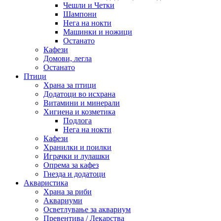
Чешли и Четки
Шампони
Нега на нокти
Машинки и ножици
Останато
Кафези
Домови, легла
Останато
Птици
Храна за птици
Додатоци во исхрана
Витамини и минерали
Хигиена и козметика
Подлога
Нега на нокти
Кафези
Хранилки и поилки
Играчки и лулашки
Опрема за кафез
Гнезда и додатоци
Акваристика
Храна за риби
Аквариуми
Осветлување за аквариум
Превентива / Лекарства