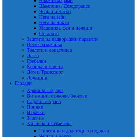
Влажни марами
Шампони / Дезодоранси
Чешли и Четки
Нега на заби
Нега на нокти
Машинки, фен и ножици
Останато
Заштита од надворешни паразити
Песок за мачиња
Тоалети и лопатчиња
Легла
Гребалки
Ќебиња и машни
Дом и Транспорт
Додатоци
Глодари
Храна за глодари
Витамини, стикови, блокови
Садови за храна
Поилки
Играчки
Заштита
Хигиена и козметика
Пилевини и додатоци за подлога
Чешли и Четки