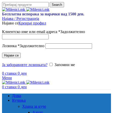
Search
Бесплатна испорака за нарачки над 1500 ден.
Најава / Регистрација
Најави се
Креирај профил
Клиентско име или email адреса
*
Задолжително
Лозинка
*
Задолжително
Најави се
Ја заборавивте лозинката?
Запомни ме
0
ставки
0
ден
Мени
0
ставки
0
ден
Дома
Кучиња
Храна за куче
Адулт