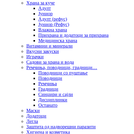
Храна за куче
Адулт
Јуниор
Адулт (рефус)
Јуниор (Рефус)
Влажна храна
Прихрана и додатоци за прихрана
Медицинска храна
Витамини и минерали
Вкусни закуски
Играчки
Садови за храна и вода
Ремчиња, поводници, градници…
Поводници со пуштање
Поводници
Ремчиња
Градници
Синџири и сајли
Дисциплинки
Останато
Маски
Додатоци
Легла
Заштита од надворешни паразити
Хигиена и козметика