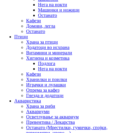
Нега на нокти
Машинки и ножици
Останато
Кафези
Домови, легла
Останато
Птици
Храна за птици
Додатоци во исхрана
Витамини и минерали
Хигиена и козметика
Подлога
Нега на нокти
Кафези
Хранилки и поилки
Играчки и лулашки
Опрема за кафез
Гнезда и додатоци
Акваристика
Храна за риби
Аквариуми
Осветлување за аквариум
Превентива / Лекарства
Останато (Мрестилки, гумички, спојки,
термометри, црево…)