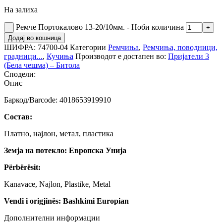
На залиха
Ремче Портокалово 13-20/10мм. - Ноби количина
Додај во кошница
ШИФРА:
74700-04
Категории
Ремчиња
,
Ремчиња, поводници,
градници...
,
Кучиња
Производот е достапен во:
Пријатели 3
(Бела чешма) – Битола
Сподели:
Опис
Баркод/Barcode: 4018653919910
Состав:
Платно, најлон, метал, пластика
Земја на потекло: Европска Унија
Përbërësit:
Kanavace, Najlon, Plastike, Metal
Vendi i origjinës: Bashkimi Europian
Дополнителни информации