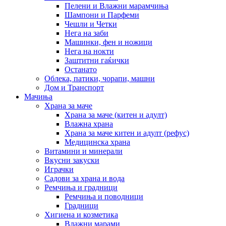
Пелени и Влажни марамчиња
Шампони и Парфеми
Чешли и Четки
Нега на заби
Машинки, фен и ножици
Нега на нокти
Заштитни гаќички
Останато
Облека, патики, чорапи, машни
Дом и Транспорт
Мачиња
Храна за маче
Храна за маче (китен и адулт)
Влажна храна
Храна за маче китен и адулт (рефус)
Медицинска храна
Витамини и минерали
Вкусни закуски
Играчки
Садови за храна и вода
Ремчиња и градници
Ремчиња и поводници
Градници
Хигиена и козметика
Влажни марами