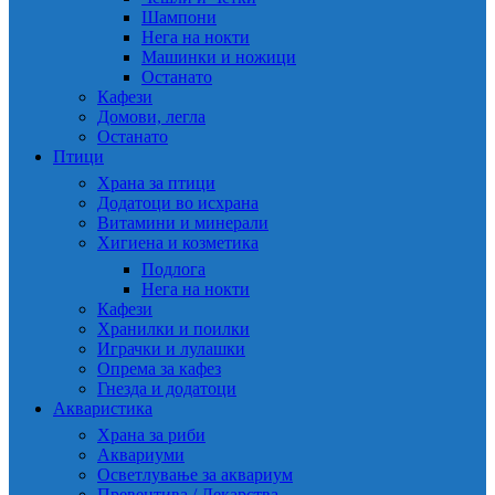
Шампони
Нега на нокти
Машинки и ножици
Останато
Кафези
Домови, легла
Останато
Птици
Храна за птици
Додатоци во исхрана
Витамини и минерали
Хигиена и козметика
Подлога
Нега на нокти
Кафези
Хранилки и поилки
Играчки и лулашки
Опрема за кафез
Гнезда и додатоци
Акваристика
Храна за риби
Аквариуми
Осветлување за аквариум
Превентива / Лекарства