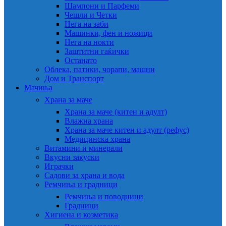
Шампони и Парфеми
Чешли и Четки
Нега на заби
Машинки, фен и ножици
Нега на нокти
Заштитни гаќички
Останато
Облека, патики, чорапи, машни
Дом и Транспорт
Мачиња
Храна за маче
Храна за маче (китен и адулт)
Влажна храна
Храна за маче китен и адулт (рефус)
Медицинска храна
Витамини и минерали
Вкусни закуски
Играчки
Садови за храна и вода
Ремчиња и градници
Ремчиња и поводници
Градници
Хигиена и козметика