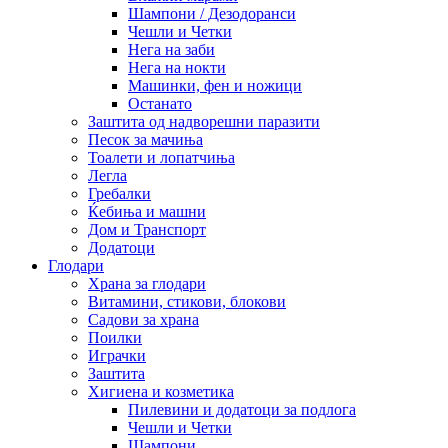
Шампони / Дезодоранси
Чешли и Четки
Нега на заби
Нега на нокти
Машинки, фен и ножици
Останато
Заштита од надворешни паразити
Песок за мачиња
Тоалети и лопатчиња
Легла
Гребалки
Ќебиња и машни
Дом и Транспорт
Додатоци
Глодари
Храна за глодари
Витамини, стикови, блокови
Садови за храна
Поилки
Играчки
Заштита
Хигиена и козметика
Пилевини и додатоци за подлога
Чешли и Четки
Шампони