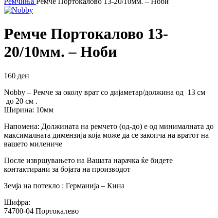
Ремчиња
Ремче Портокалово 13-20/10мм. – Ноби
Ремче Портокалово 13-
20/10мм. – Ноби
160
ден
Nobby – Ремче за околу врат со дијаметар/должина од 13 см
до 20 см .
Ширина: 10мм
Напомена: Должината на ремчето (од-до) е од минималната до
максималната димензија која може да се закопча на вратот на
вашето милениче
После извршувањето на Вашата нарачка ќе бидете
контактирани за бојата на производот
Земја на потекло : Германија – Кина
Шифра:
74700-04 Портокалево