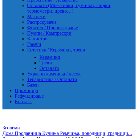
Останато (Мрестилки, гумички, спојки,
термометри, црево…)
Магнети
Распрскувачи
Филтер / Прочистување
Пумпи / Компресори
Канистри
Греачи
Естетика / Керамики, треви
Керамики
Треви
Останато
Украсни камчиња / песок
Тераристика / Останато
Базен
Промоција
Рефундирање
Контакт
Зголеми
Дома
Продавница
Кучиња
Ремчиња, поводници, градници...