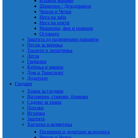
Влажни марами
Шампони / Дезодоранси
Чешли и Четки
Нега на заби
Нега на нокти
Машинки, фен и ножици
Останато
Заштита од надворешни паразити
Песок за мачиња
Тоалети и лопатчиња
Легла
Гребалки
Ќебиња и машни
Дом и Транспорт
Додатоци
Глодари
Храна за глодари
Витамини, стикови, блокови
Садови за храна
Поилки
Играчки
Заштита
Хигиена и козметика
Пилевини и додатоци за подлога
Чешли и Четки