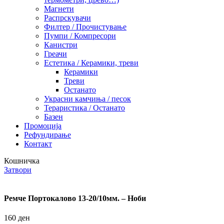
Магнети
Распрскувачи
Филтер / Прочистување
Пумпи / Компресори
Канистри
Греачи
Естетика / Керамики, треви
Керамики
Треви
Останато
Украсни камчиња / песок
Тераристика / Останато
Базен
Промоција
Рефундирање
Контакт
Кошничка
Затвори
Ремче Портокалово 13-20/10мм. – Ноби
160
ден