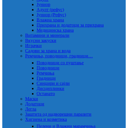
Јуниор
Адулт (рефус)
Јуниор (Рефус)
Влажна храна
Прихрана и додатоци за прихрана
Медицинска храна
Витамини и минерали
Вкусни закуски
Играчки
Садови за храна и вода
Ремчиња, поводници, градници…
Поводници со пуштање
Поводници
Ремчиња
Градници
Синџири и сајли
Дисциплинки
Останато
Маски
Додатоци
Легла
Заштита од надворешни паразити
Хигиена и козметика
Пелени и Влажни марамчиња