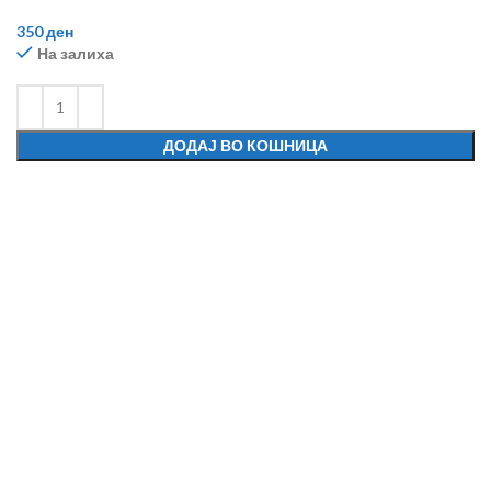
350
ден
На залиха
ДОДАЈ ВО КОШНИЦА