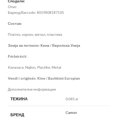
Сподели:
Опис
Баркод/Barcode: 8019808187105
Состав:
Платно, најлон, метал, пластика
Земја на потекло: Кина / Европска Унија
Përbërësit:
Kanavace, Najlon, Plastike, Metal
Vendi i origjinës: Kine / Bashkimi Europian
Дополнителни информации
ТЕЖИНА
0.045 кг
Camon
БРЕНД