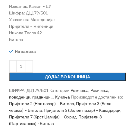
Извозник: Камон – ЕУ
Шифра: ДЦ179/Б01
Увозник за Македонија:
Пријатели – миленици
Никола Тесла 42
Битола
На залиха
ДОДАЈ ВО КОШНИЦА
ШИФРА:
ДЦ179/Б01
Категории
Ремчиња
,
Ремчиња,
поводници, градници...
,
Кучиња
Производот е достапен во:
Пријатели 2 (Нов пазар) – Битола
,
Пријатели 3 (Бела
чешма) – Битола
,
Пријатели 5 (Зелен пазар) – Кавадарци
,
Пријатели 7 (Крст Џамија) – Охрид
,
Пријатели 8
(Партизанска) - Битола