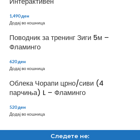
Интерактивен
1,490
ден
Додај во кошница
Поводник за тренинг Зиги 5м –
Фламинго
620
ден
Додај во кошница
Облека Чорапи црно/сиви (4
парчиња) L – Фламинго
520
ден
Додај во кошница
Следете не: