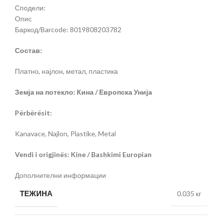
Сподели:
Опис
Баркод/Barcode: 8019808203782
Состав:
Платно, најлон, метал, пластика
Земја на потекло: Кина / Европска Унија
Përbërësit:
Kanavace, Najlon, Plastike, Metal
Vendi i origjinës: Kine / Bashkimi Europian
Дополнителни информации
ТЕЖИНА
0.035 кг