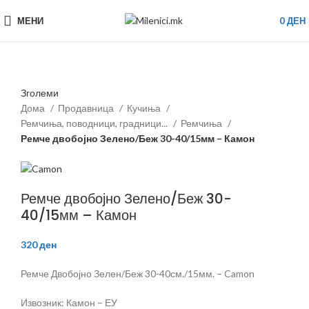
МЕНИ
0
ДЕН
Зголеми
Дома
Продавница
Кучиња
Ремчиња, поводници, градници...
Ремчиња
Ремче двобојно Зелено/Беж 30-40/15мм – Камон
Ремче двобојно Зелено/Беж 30-
40/15мм – Камон
320
ден
Ремче Двобојно Зелен/Беж 30-40см./15мм. – Camon
Извозник: Камон – ЕУ