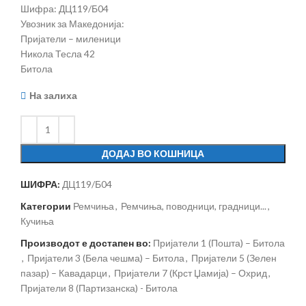
Шифра: ДЦ119/Б04
Увозник за Македонија:
Пријатели – миленици
Никола Тесла 42
Битола
На залиха
ДОДАЈ ВО КОШНИЦА
ШИФРА:
ДЦ119/Б04
Категории
Ремчиња
,
Ремчиња, поводници, градници...
,
Кучиња
Производот е достапен во:
Пријатели 1 (Пошта) – Битола
,
Пријатели 3 (Бела чешма) – Битола
,
Пријатели 5 (Зелен
пазар) – Кавадарци
,
Пријатели 7 (Крст Џамија) – Охрид
,
Пријатели 8 (Партизанска) - Битола