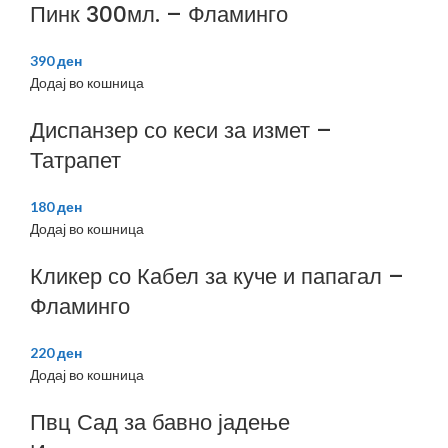
Пинк 300мл. – Фламинго
390
ден
Додај во кошница
Диспанзер со кеси за измет –
Татрапет
180
ден
Додај во кошница
Кликер со Кабел за куче и папагал –
Фламинго
220
ден
Додај во кошница
Пвц Сад за бавно јадење