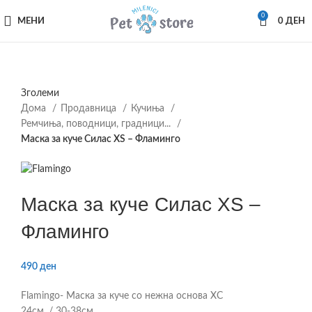
0
МЕНИ
0
ДЕН
Зголеми
Дома
Продавница
Кучиња
Ремчиња, поводници, градници...
Маска за куче Силас XS – Фламинго
Маска за куче Силас XS –
Фламинго
490
ден
Flamingo- Маска за куче со нежна основа ХС
24см. / 30-38см.