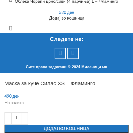
Облека Чорапи црно/сиви (4 парчиња) L – Фламинго
520
ден
Додај во кошница
Следете не:
Сите права задржани © 2024 Mиленици.мк
Маска за куче Силас XS – Фламинго
490
ден
На залиха
ДОДАЈ ВО КОШНИЦА