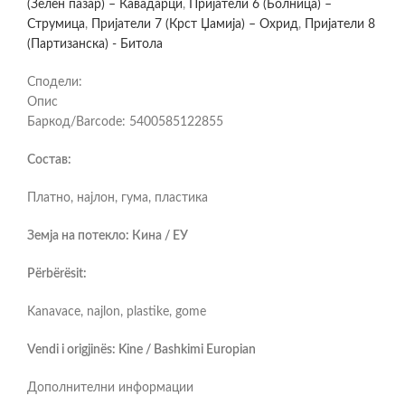
(Зелен пазар) – Кавадарци
,
Пријатели 6 (Болница) –
Струмица
,
Пријатели 7 (Крст Џамија) – Охрид
,
Пријатели 8
(Партизанска) - Битола
Сподели:
Опис
Баркод/Barcode: 5400585122855
Состав:
Платно, најлон, гума, пластика
Земја на потекло: Кина / ЕУ
Përbërësit:
Kanavace, najlon, plastike, gome
Vendi i origjinës: Kine / Bashkimi Europian
Дополнителни информации