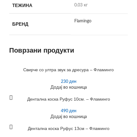
ТЕЖИНА
0.03 кг
Flamingo
БРЕНД
Поврзани продукти
Свирче со ултра звук за дресура – Фламинго
230
ден
Додај во кошница
Дентална коска Руфус 10см. – Фламинго
490
ден
Додај во кошница
Дентална коска Руфус 13см – Фламинго