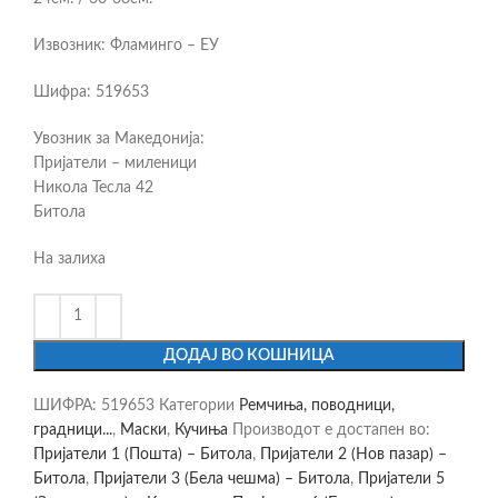
Извозник: Фламинго – ЕУ
Шифра: 519653
Увозник за Македонија:
Пријатели – миленици
Никола Тесла 42
Битола
На залиха
ДОДАЈ ВО КОШНИЦА
ШИФРА:
519653
Категории
Ремчиња, поводници,
градници...
,
Маски
,
Кучиња
Производот е достапен во:
Пријатели 1 (Пошта) – Битола
,
Пријатели 2 (Нов пазар) –
Битола
,
Пријатели 3 (Бела чешма) – Битола
,
Пријатели 5