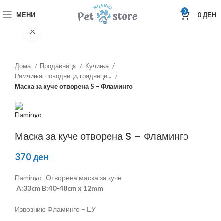
0
МЕНИ
0
ДЕН
Зголеми
Дома
Продавница
Кучиња
Ремчиња, поводници, градници...
Маска за куче отворена S – Фламинго
Маска за куче отворена S – Фламинго
370
ден
Flamingo- Отворена маска за куче
A:33cm B:40-48cm x 12mm
Извозник: Фламинго – ЕУ