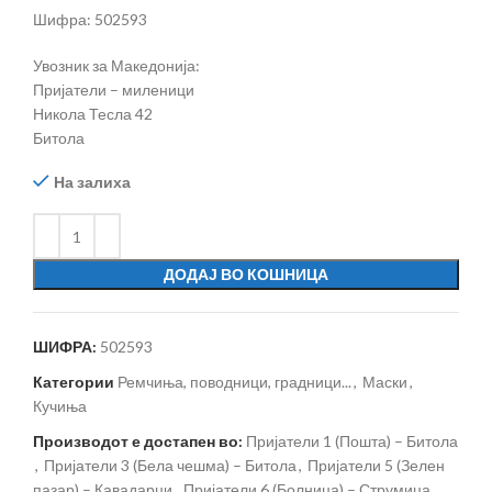
Шифра: 502593
Увозник за Македонија:
Пријатели – миленици
Никола Тесла 42
Битола
На залиха
ДОДАЈ ВО КОШНИЦА
ШИФРА:
502593
Категории
Ремчиња, поводници, градници...
,
Маски
,
Кучиња
Производот е достапен во:
Пријатели 1 (Пошта) – Битола
,
Пријатели 3 (Бела чешма) – Битола
,
Пријатели 5 (Зелен
пазар) – Кавадарци
,
Пријатели 6 (Болница) – Струмица
,