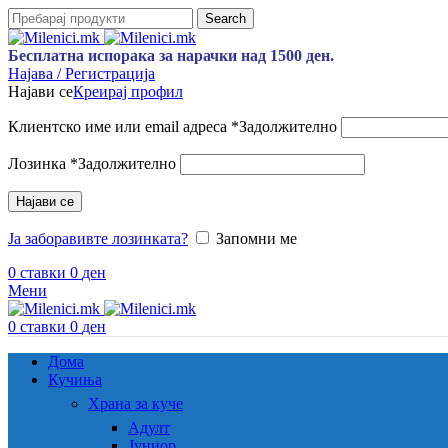
Search
Бесплатна испорака за нарачки над 1500 ден.
Најава / Регистрација
Најави се
Креирај профил
Клиентско име или email адреса
*
Задолжително
Лозинка
*
Задолжително
Најави се
Ја заборавивте лозинката?
Запомни ме
0
ставки
0
ден
Мени
0
ставки
0
ден
Дома
Кучиња
Храна за куче
Адулт
Јуниор