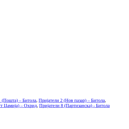
1 (Пошта) – Битола
,
Пријатели 2 (Нов пазар) – Битола
,
ст Џамија) – Охрид
,
Пријатели 8 (Партизанска) - Битола