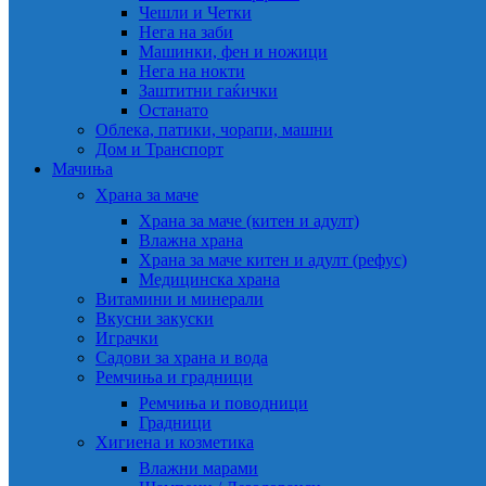
Чешли и Четки
Нега на заби
Машинки, фен и ножици
Нега на нокти
Заштитни гаќички
Останато
Облека, патики, чорапи, машни
Дом и Транспорт
Мачиња
Храна за маче
Храна за маче (китен и адулт)
Влажна храна
Храна за маче китен и адулт (рефус)
Медицинска храна
Витамини и минерали
Вкусни закуски
Играчки
Садови за храна и вода
Ремчиња и градници
Ремчиња и поводници
Градници
Хигиена и козметика
Влажни марами