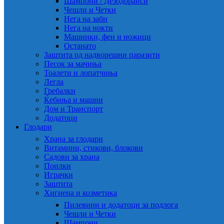
Шампони / Дезодоранси
Чешли и Четки
Нега на заби
Нега на нокти
Машинки, фен и ножици
Останато
Заштита од надворешни паразити
Песок за мачиња
Тоалети и лопатчиња
Легла
Гребалки
Ќебиња и машни
Дом и Транспорт
Додатоци
Глодари
Храна за глодари
Витамини, стикови, блокови
Садови за храна
Поилки
Играчки
Заштита
Хигиена и козметика
Пилевини и додатоци за подлога
Чешли и Четки
Шампони