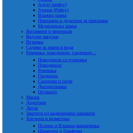
Адулт (рефус)
Јуниор (Рефус)
Влажна храна
Прихрана и додатоци за прихрана
Медицинска храна
Витамини и минерали
Вкусни закуски
Играчки
Садови за храна и вода
Ремчиња, поводници, градници…
Поводници со пуштање
Поводници
Ремчиња
Градници
Синџири и сајли
Дисциплинки
Останато
Маски
Додатоци
Легла
Заштита од надворешни паразити
Хигиена и козметика
Пелени и Влажни марамчиња
Шампони и Парфеми