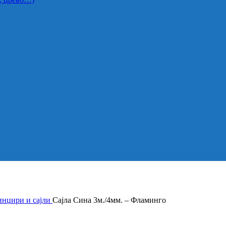
нџири и сајли
Сајла Сина 3м./4мм. – Фламинго