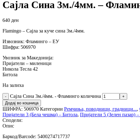
Сајла Сина 3м./4мм. – Флами
640
ден
Flamingo – Сајла за куче сина 3м./4мм.
Извозник: Фламинго – ЕУ
Шифра: 506970
Увозник за Македонија:
Пријатели – миленици
Никола Тесла 42
Битола
На залиха
Сајла Сина 3м./4мм. - Фламинго количина
Додај во кошница
ШИФРА:
506970
Категории
Ремчиња, поводници, градници...
,
Пријатели 3 (Бела чешма) – Битола
,
Пријатели 5 (Зелен пазар) 
Сподели:
Опис
Баркод/Barcode: 5400274717737