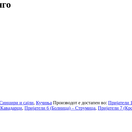
нго
Синџири и сајли
,
Кучиња
Производот е достапен во:
Пријатели 
– Кавадарци
,
Пријатели 6 (Болница) – Струмица
,
Пријатели 7 (Кр