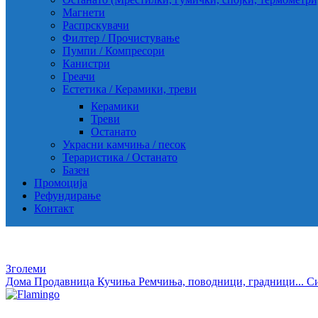
Магнети
Распрскувачи
Филтер / Прочистување
Пумпи / Компресори
Канистри
Греачи
Естетика / Керамики, треви
Керамики
Треви
Останато
Украсни камчиња / песок
Тераристика / Останато
Базен
Промоција
Рефундирање
Контакт
Зголеми
Дома
Продавница
Кучиња
Ремчиња, поводници, градници...
Си