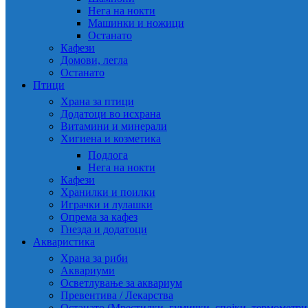
Нега на нокти
Машинки и ножици
Останато
Кафези
Домови, легла
Останато
Птици
Храна за птици
Додатоци во исхрана
Витамини и минерали
Хигиена и козметика
Подлога
Нега на нокти
Кафези
Хранилки и поилки
Играчки и лулашки
Опрема за кафез
Гнезда и додатоци
Акваристика
Храна за риби
Аквариуми
Осветлување за аквариум
Превентива / Лекарства
Останато (Мрестилки, гумички, спојки, термометр