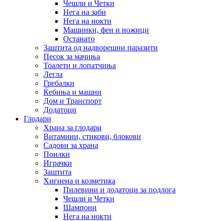
Чешли и Четки
Нега на заби
Нега на нокти
Машинки, фен и ножици
Останато
Заштита од надворешни паразити
Песок за мачиња
Тоалети и лопатчиња
Легла
Гребалки
Ќебиња и машни
Дом и Транспорт
Додатоци
Глодари
Храна за глодари
Витамини, стикови, блокови
Садови за храна
Поилки
Играчки
Заштита
Хигиена и козметика
Пилевини и додатоци за подлога
Чешли и Четки
Шампони
Нега на нокти