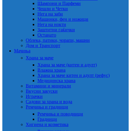
Шампони и Парфеми
Чешли и Четки
Нега на заби
Машинки, фен и ножици
Нега на нокти
Заштитни гаќички
Останато
Облека, патики, чорапи, машни
Дом и Транспорт
Мачиња
Храна за маче
Храна за маче (китен и адулт)
Влажна храна
Храна за маче китен и адулт (рефус)
Медицинска храна
Витамини и минерали
Вкусни закуски
Играчки
Садови за храна и вода
Ремчиња и градници
Ремчиња и поводници
Градници
Хигиена и козметика