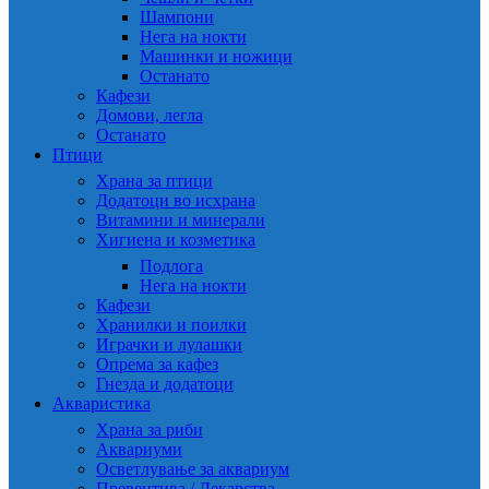
Шампони
Нега на нокти
Машинки и ножици
Останато
Кафези
Домови, легла
Останато
Птици
Храна за птици
Додатоци во исхрана
Витамини и минерали
Хигиена и козметика
Подлога
Нега на нокти
Кафези
Хранилки и поилки
Играчки и лулашки
Опрема за кафез
Гнезда и додатоци
Акваристика
Храна за риби
Аквариуми
Осветлување за аквариум
Превентива / Лекарства