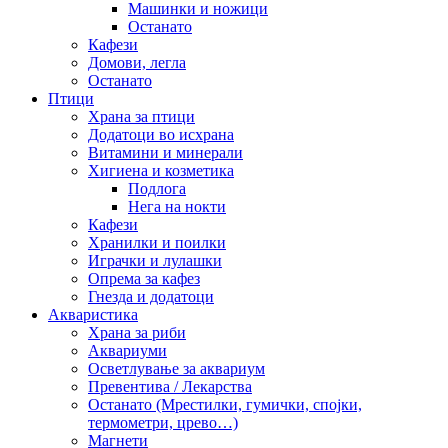
Машинки и ножици
Останато
Кафези
Домови, легла
Останато
Птици
Храна за птици
Додатоци во исхрана
Витамини и минерали
Хигиена и козметика
Подлога
Нега на нокти
Кафези
Хранилки и поилки
Играчки и лулашки
Опрема за кафез
Гнезда и додатоци
Акваристика
Храна за риби
Аквариуми
Осветлување за аквариум
Превентива / Лекарства
Останато (Мрестилки, гумички, спојки,
термометри, црево…)
Магнети