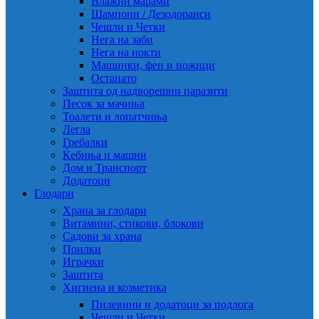
Влажни марами
Шампони / Дезодоранси
Чешли и Четки
Нега на заби
Нега на нокти
Машинки, фен и ножици
Останато
Заштита од надворешни паразити
Песок за мачиња
Тоалети и лопатчиња
Легла
Гребалки
Ќебиња и машни
Дом и Транспорт
Додатоци
Глодари
Храна за глодари
Витамини, стикови, блокови
Садови за храна
Поилки
Играчки
Заштита
Хигиена и козметика
Пилевини и додатоци за подлога
Чешли и Четки