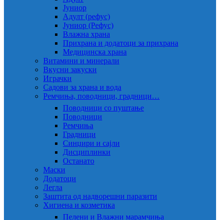
Јуниор
Адулт (рефус)
Јуниор (Рефус)
Влажна храна
Прихрана и додатоци за прихрана
Медицинска храна
Витамини и минерали
Вкусни закуски
Играчки
Садови за храна и вода
Ремчиња, поводници, градници…
Поводници со пуштање
Поводници
Ремчиња
Градници
Синџири и сајли
Дисциплинки
Останато
Маски
Додатоци
Легла
Заштита од надворешни паразити
Хигиена и козметика
Пелени и Влажни марамчиња