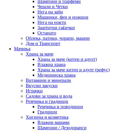
Шампони и Парфеми
Чешли и Четки
Нега на заби
Машинки, фен и ножици
Нега на нокти
Заштитни гаќички
Останато
Облека, патики, чорапи, машни
Дом и Транспорт
Мачиња
Храна за маче
Храна за маче (китен и адулт)
Влажна храна
Храна за маче китен и адулт (рефус)
Медицинска храна
Витамини и минерали
Вкусни закуски
Играчки
Садови за храна и вода
Ремчиња и градници
Ремчиња и поводници
Градници
Хигиена и козметика
Влажни марами
Шампони / Дезодоранси