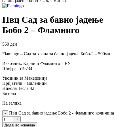
бавно јадење Бобо 2 – Фламинго
Пвц Сад за бавно јадење
Бобо 2 – Фламинго
550
ден
Flamingo – Сад за храна за бавно јадење Бобо-2 – 500мл.
Извозник: Карли и Фламинго – ЕУ
Шифра: 519734
Увозник за Македонија:
Пријатели – миленици
Никола Тесла 42
Битола
На залиха
Пвц Сад за бавно јадење Бобо 2 - Фламинго количина
Додај во кошница