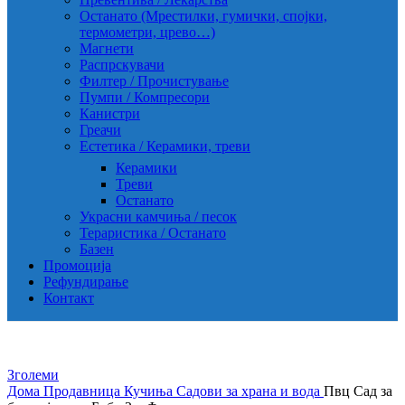
Останато (Мрестилки, гумички, спојки,
термометри, црево…)
Магнети
Распрскувачи
Филтер / Прочистување
Пумпи / Компресори
Канистри
Греачи
Естетика / Керамики, треви
Керамики
Треви
Останато
Украсни камчиња / песок
Тераристика / Останато
Базен
Промоција
Рефундирање
Контакт
Зголеми
Дома
Продавница
Кучиња
Садови за храна и вода
Пвц Сад за