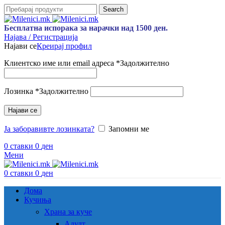
Search
Бесплатна испорака за нарачки над 1500 ден.
Најава / Регистрација
Најави се
Креирај профил
Клиентско име или email адреса
*
Задолжително
Лозинка
*
Задолжително
Најави се
Ја заборавивте лозинката?
Запомни ме
0
ставки
0
ден
Мени
0
ставки
0
ден
Дома
Кучиња
Храна за куче
Адулт