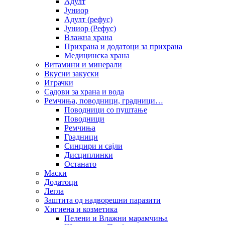
Адулт
Јуниор
Адулт (рефус)
Јуниор (Рефус)
Влажна храна
Прихрана и додатоци за прихрана
Медицинска храна
Витамини и минерали
Вкусни закуски
Играчки
Садови за храна и вода
Ремчиња, поводници, градници…
Поводници со пуштање
Поводници
Ремчиња
Градници
Синџири и сајли
Дисциплинки
Останато
Маски
Додатоци
Легла
Заштита од надворешни паразити
Хигиена и козметика
Пелени и Влажни марамчиња