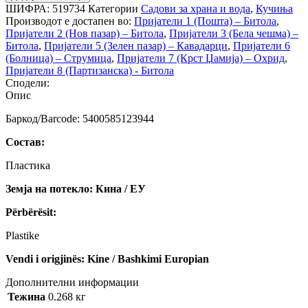
ШИФРА:
519734
Категории
Садови за храна и вода
,
Кучиња
Производот е достапен во:
Пријатели 1 (Пошта) – Битола
,
Пријатели 2 (Нов пазар) – Битола
,
Пријатели 3 (Бела чешма) –
Битола
,
Пријатели 5 (Зелен пазар) – Кавадарци
,
Пријатели 6
(Болница) – Струмица
,
Пријатели 7 (Крст Џамија) – Охрид
,
Пријатели 8 (Партизанска) - Битола
Сподели:
Опис
Баркод/Barcode: 5400585123944
Состав:
Пластика
Земја на потекло: Кина / ЕУ
Përbërësit:
Plastike
Vendi i origjinës: Kine / Bashkimi Europian
Дополнителни информации
Тежина
0.268 кг