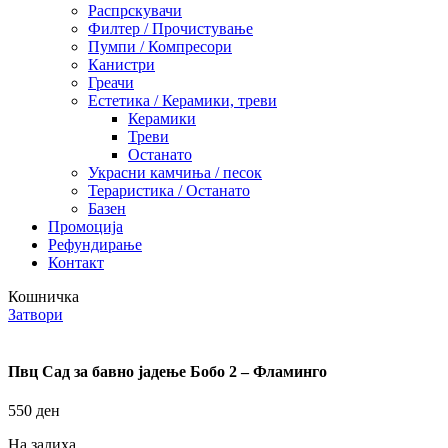
Распрскувачи
Филтер / Прочистување
Пумпи / Компресори
Канистри
Греачи
Естетика / Керамики, треви
Керамики
Треви
Останато
Украсни камчиња / песок
Тераристика / Останато
Базен
Промоција
Рефундирање
Контакт
Кошничка
Затвори
Пвц Сад за бавно јадење Бобо 2 – Фламинго
550
ден
На залиха