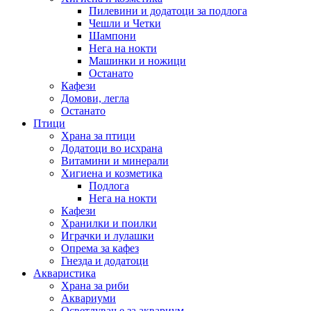
Пилевини и додатоци за подлога
Чешли и Четки
Шампони
Нега на нокти
Машинки и ножици
Останато
Кафези
Домови, легла
Останато
Птици
Храна за птици
Додатоци во исхрана
Витамини и минерали
Хигиена и козметика
Подлога
Нега на нокти
Кафези
Хранилки и поилки
Играчки и лулашки
Опрема за кафез
Гнезда и додатоци
Акваристика
Храна за риби
Аквариуми
Осветлување за аквариум