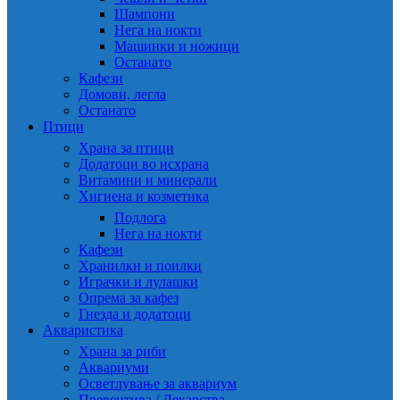
Шампони
Нега на нокти
Машинки и ножици
Останато
Кафези
Домови, легла
Останато
Птици
Храна за птици
Додатоци во исхрана
Витамини и минерали
Хигиена и козметика
Подлога
Нега на нокти
Кафези
Хранилки и поилки
Играчки и лулашки
Опрема за кафез
Гнезда и додатоци
Акваристика
Храна за риби
Аквариуми
Осветлување за аквариум
Превентива / Лекарства