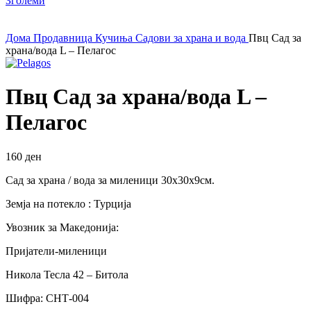
Зголеми
Дома
Продавница
Кучиња
Садови за храна и вода
Пвц Сад за
храна/вода L – Пелагос
Пвц Сад за храна/вода L –
Пелагос
160
ден
Сад за храна / вода за миленици 30х30х9см.
Земја на потекло : Турција
Увозник за Македонија:
Пријатели-миленици
Никола Тесла 42 – Битола
Шифра: СНТ-004