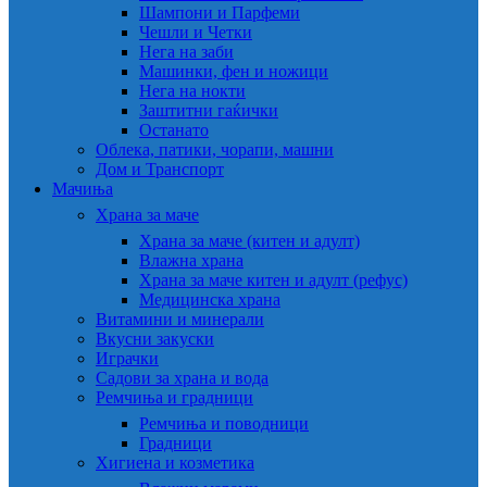
Шампони и Парфеми
Чешли и Четки
Нега на заби
Машинки, фен и ножици
Нега на нокти
Заштитни гаќички
Останато
Облека, патики, чорапи, машни
Дом и Транспорт
Мачиња
Храна за маче
Храна за маче (китен и адулт)
Влажна храна
Храна за маче китен и адулт (рефус)
Медицинска храна
Витамини и минерали
Вкусни закуски
Играчки
Садови за храна и вода
Ремчиња и градници
Ремчиња и поводници
Градници
Хигиена и козметика