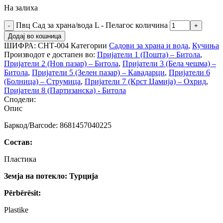
На залиха
Пвц Сад за храна/вода L - Пелагос количина
Додај во кошница
ШИФРА:
СНТ-004
Категории
Садови за храна и вода
,
Кучиња
Производот е достапен во:
Пријатели 1 (Пошта) – Битола
,
Пријатели 2 (Нов пазар) – Битола
,
Пријатели 3 (Бела чешма) –
Битола
,
Пријатели 5 (Зелен пазар) – Кавадарци
,
Пријатели 6
(Болница) – Струмица
,
Пријатели 7 (Крст Џамија) – Охрид
,
Пријатели 8 (Партизанска) - Битола
Сподели:
Опис
Баркод/Barcode: 8681457040225
Состав:
Пластика
Земја на потекло: Турција
Përbërësit:
Plastike