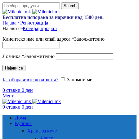
Search
Бесплатна испорака за нарачки над 1500 ден.
Најава / Регистрација
Најави се
Креирај профил
Клиентско име или email адреса
*
Задолжително
Лозинка
*
Задолжително
Најави се
Ја заборавивте лозинката?
Запомни ме
0
ставки
0
ден
Мени
0
ставки
0
ден
Дома
Кучиња
Храна за куче
Адулт