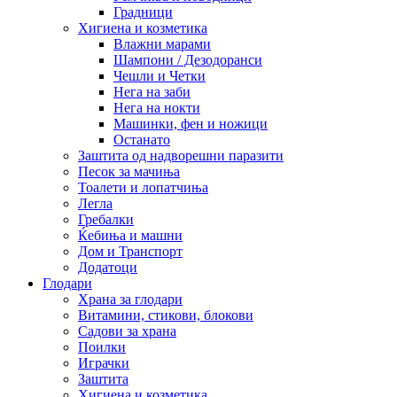
Градници
Хигиена и козметика
Влажни марами
Шампони / Дезодоранси
Чешли и Четки
Нега на заби
Нега на нокти
Машинки, фен и ножици
Останато
Заштита од надворешни паразити
Песок за мачиња
Тоалети и лопатчиња
Легла
Гребалки
Ќебиња и машни
Дом и Транспорт
Додатоци
Глодари
Храна за глодари
Витамини, стикови, блокови
Садови за храна
Поилки
Играчки
Заштита
Хигиена и козметика