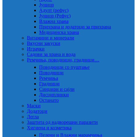
Јуниор
Адулт (рефус)
Јуниор (Рефус)
Влажна храна
Прихрана и додатоци за прихрана
Медицинска храна
Витамини и минерали
Вкусни закуски
Играчки
Садови за храна и вода
Ремчиња, поводници, градници…
Поводници со пуштање
Поводници
Ремчиња
Градници
Синџири и сајли
Дисциплинки
Останато
Маски
Додатоци
Легла
Заштита од надворешни паразити
Хигиена и козметика
Пелени и Влажни марамчиња