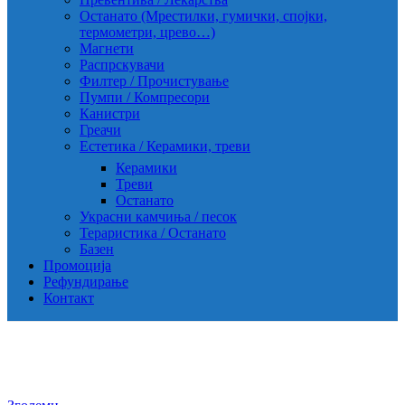
Останато (Мрестилки, гумички, спојки,
термометри, црево…)
Магнети
Распрскувачи
Филтер / Прочистување
Пумпи / Компресори
Канистри
Греачи
Естетика / Керамики, треви
Керамики
Треви
Останато
Украсни камчиња / песок
Тераристика / Останато
Базен
Промоција
Рефундирање
Контакт