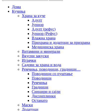
Дома
Кучиња
Храна за куче
Адулт
Јуниор
Адулт (рефус)
Јуниор (Рефус)
Влажна храна
Прихрана и додатоци за прихрана
Медицинска храна
Витамини и минерали
Вкусни закуски
Играчки
Садови за храна и вода
Ремчиња, поводници, градници…
Поводници со пуштање
Поводници
Ремчиња
Градници
Синџири и сајли
Дисциплинки
Останато
Маски
Додатоци