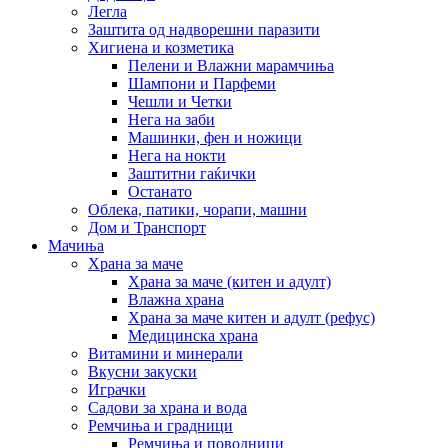
Легла
Заштита од надворешни паразити
Хигиена и козметика
Пелени и Влажни марамчиња
Шампони и Парфеми
Чешли и Четки
Нега на заби
Машинки, фен и ножици
Нега на нокти
Заштитни гаќички
Останато
Облека, патики, чорапи, машни
Дом и Транспорт
Мачиња
Храна за маче
Храна за маче (китен и адулт)
Влажна храна
Храна за маче китен и адулт (рефус)
Медицинска храна
Витамини и минерали
Вкусни закуски
Играчки
Садови за храна и вода
Ремчиња и градници
Ремчиња и поводници