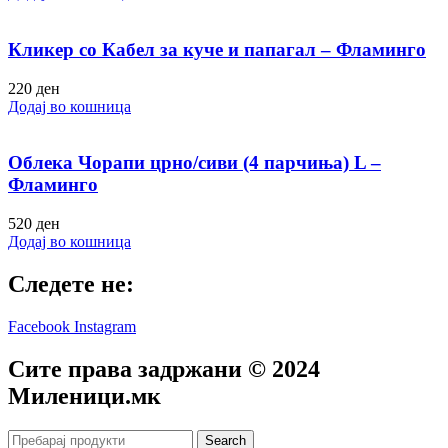
Кликер со Кабел за куче и папагал – Фламинго
220
ден
Додај во кошница
Облека Чорапи црно/сиви (4 парчиња) L –
Фламинго
520
ден
Додај во кошница
Следете не:
Facebook
Instagram
Сите права задржани © 2024
Mиленици.мк
Search