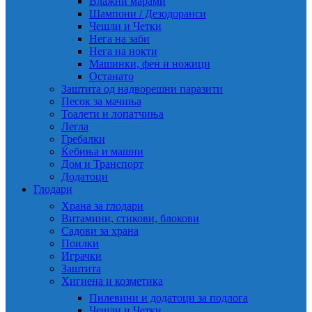
Влажни марами
Шампони / Дезодоранси
Чешли и Четки
Нега на заби
Нега на нокти
Машинки, фен и ножици
Останато
Заштита од надворешни паразити
Песок за мачиња
Тоалети и лопатчиња
Легла
Гребалки
Ќебиња и машни
Дом и Транспорт
Додатоци
Глодари
Храна за глодари
Витамини, стикови, блокови
Садови за храна
Поилки
Играчки
Заштита
Хигиена и козметика
Пилевини и додатоци за подлога
Чешли и Четки