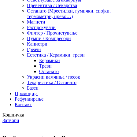
Превентива / Лекарства
Останато (Мрестилки, гумички, спојки,
термометри, црево…)
Магнети
Распрскувачи
Филтер / Прочистување
Пумпи / Компресори
Канистри
Греачи
Естетика / Керамики, треви
Керамики
Треви
Останато
Украсни камчиња / песок
Тераристика / Останато
Базен
Промоција
Рефундирање
Контакт
Кошничка
Затвори