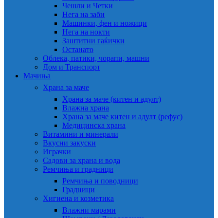
Чешли и Четки
Нега на заби
Машинки, фен и ножици
Нега на нокти
Заштитни гаќички
Останато
Облека, патики, чорапи, машни
Дом и Транспорт
Мачиња
Храна за маче
Храна за маче (китен и адулт)
Влажна храна
Храна за маче китен и адулт (рефус)
Медицинска храна
Витамини и минерали
Вкусни закуски
Играчки
Садови за храна и вода
Ремчиња и градници
Ремчиња и поводници
Градници
Хигиена и козметика
Влажни марами