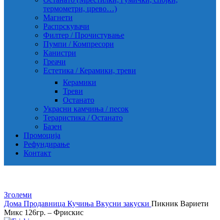
термометри, црево…)
Магнети
Распрскувачи
Филтер / Прочистување
Пумпи / Компресори
Канистри
Греачи
Естетика / Керамики, треви
Керамики
Треви
Останато
Украсни камчиња / песок
Тераристика / Останато
Базен
Промоција
Рефундирање
Контакт
Зголеми
Дома
Продавница
Кучиња
Вкусни закуски
Пикник Вариети
Микс 126гр. – Фрискис