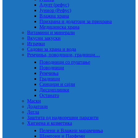
Адулт (рефус)
Јуниор (Рефус)
Влажна храна
Прихрана и додатоци за прихрана
Медицинска храна
Витамини и минерали
Вкусни закуски
Играчки
Садови за храна и вода
Ремчиња, поводници, градници…
Поводници со пуштање
Поводници
Ремчиња
Градници
Синџири и сајли
Дисциплинки
Останато
Маски
Додатоци
Легла
Заштита од надворешни паразити
Хигиена и козметика
Пелени и Влажни марамчиња
Шампони и Парфеми