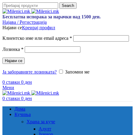
Search
Бесплатна испорака за нарачки над 1500 ден.
Најава / Регистрација
Најави се
Креирај профил
Задолжително
Клиентско име или email адреса
*
Задолжително
Лозинка
*
Најави се
Ја заборавивте лозинката?
Запомни ме
0
ставки
0
ден
Мени
0
ставки
0
ден
Дома
Кучиња
Храна за куче
Адулт
Јуниор