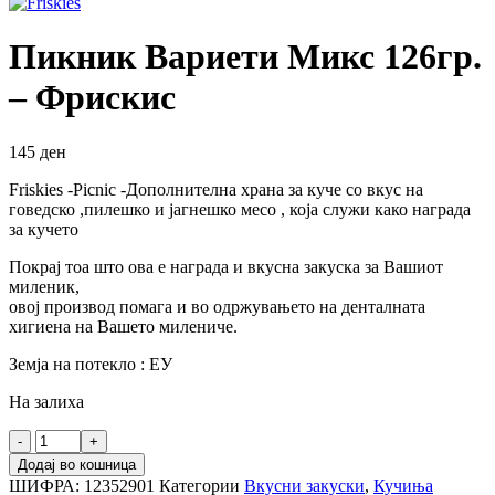
Пикник Вариети Микс 126гр.
– Фрискис
145
ден
Friskies -Picnic -Дополнителна храна за куче со вкус на
говедско ,пилешко и јагнешко месо , која служи како награда
за кучето
Покрај тоа што ова е награда и вкусна закуска за Вашиот
миленик,
овој производ помага и во одржувањето на денталната
хигиена на Вашето милениче.
Земја на потекло : ЕУ
На залиха
Пикник
Вариети
Додај во кошница
Микс
ШИФРА:
12352901
Категории
Вкусни закуски
,
Кучиња