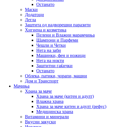
Останато
Маски
Додатоци
Легла
Заштита од надворешни паразити
Хигиена и козметика
Пелени и Влажни марамчиња
Шампони и Парфеми
Чешли и Четки
Нега на заби
Машинки, фен и ножици
Нега на нокти
Заштитни гаќички
Останато
Облека, патики, чорапи, машни
Дом и Транспорт
Мачиња
Храна за маче
Храна за маче (китен и адулт)
Влажна храна
Храна за маче китен и адулт (рефус)
Медицинска храна
Витамини и минерали
Вкусни закуски
Играчки