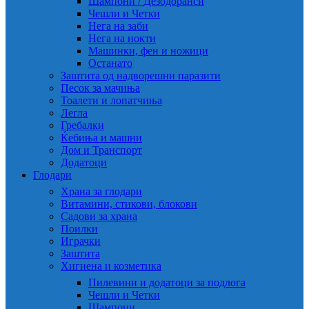
Шампони / Дезодоранси
Чешли и Четки
Нега на заби
Нега на нокти
Машинки, фен и ножици
Останато
Заштита од надворешни паразити
Песок за мачиња
Тоалети и лопатчиња
Легла
Гребалки
Ќебиња и машни
Дом и Транспорт
Додатоци
Глодари
Храна за глодари
Витамини, стикови, блокови
Садови за храна
Поилки
Играчки
Заштита
Хигиена и козметика
Пилевини и додатоци за подлога
Чешли и Четки
Шампони