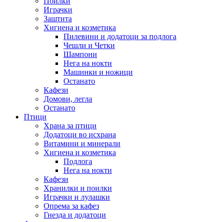
Поилки
Играчки
Заштита
Хигиена и козметика
Пилевини и додатоци за подлога
Чешли и Четки
Шампони
Нега на нокти
Машинки и ножици
Останато
Кафези
Домови, легла
Останато
Птици
Храна за птици
Додатоци во исхрана
Витамини и минерали
Хигиена и козметика
Подлога
Нега на нокти
Кафези
Хранилки и поилки
Играчки и лулашки
Опрема за кафез
Гнезда и додатоци