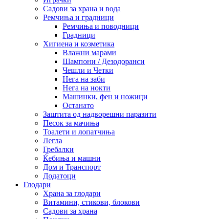
Садови за храна и вода
Ремчиња и градници
Ремчиња и поводници
Градници
Хигиена и козметика
Влажни марами
Шампони / Дезодоранси
Чешли и Четки
Нега на заби
Нега на нокти
Машинки, фен и ножици
Останато
Заштита од надворешни паразити
Песок за мачиња
Тоалети и лопатчиња
Легла
Гребалки
Ќебиња и машни
Дом и Транспорт
Додатоци
Глодари
Храна за глодари
Витамини, стикови, блокови
Садови за храна