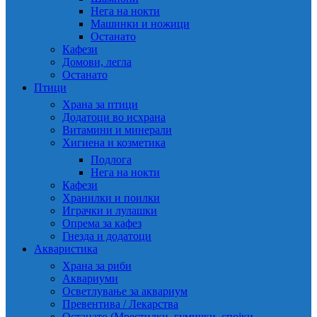
Нега на нокти
Машинки и ножици
Останато
Кафези
Домови, легла
Останато
Птици
Храна за птици
Додатоци во исхрана
Витамини и минерали
Хигиена и козметика
Подлога
Нега на нокти
Кафези
Хранилки и поилки
Играчки и лулашки
Опрема за кафез
Гнезда и додатоци
Акваристика
Храна за риби
Аквариуми
Осветлување за аквариум
Превентива / Лекарства
Останато (Мрестилки, гумички, спојки,