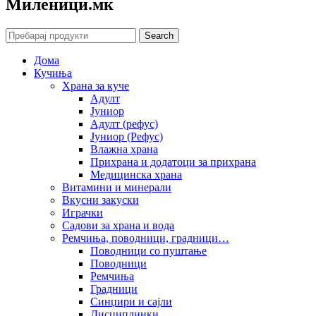
Mиленици.мк
Search
Дома
Кучиња
Храна за куче
Адулт
Јуниор
Адулт (рефус)
Јуниор (Рефус)
Влажна храна
Прихрана и додатоци за прихрана
Медицинска храна
Витамини и минерали
Вкусни закуски
Играчки
Садови за храна и вода
Ремчиња, поводници, градници…
Поводници со пуштање
Поводници
Ремчиња
Градници
Синџири и сајли
Дисциплинки