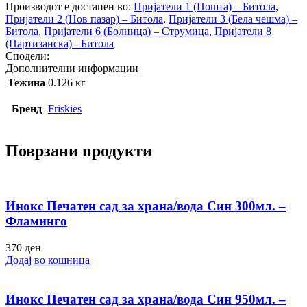
126гр.
Производот е достапен во:
Пријатели 1 (Пошта) – Битола
,
-
Пријатели 2 (Нов пазар) – Битола
,
Пријатели 3 (Бела чешма) –
Фрискис
Битола
,
Пријатели 6 (Болница) – Струмица
,
Пријатели 8
количина
(Партизанска) - Битола
Сподели:
Дополнителни информации
Тежина
0.126 кг
Бренд
Friskies
Поврзани продукти
Инокс Печатен сад за храна/вода Син 300мл. –
Фламинго
370
ден
Додај во кошница
Инокс Печатен сад за храна/вода Син 950мл. –