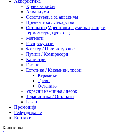
Акваристика
Храна за риби
Аквариуми
Осветлување за аквариум
Превентива / Лекарства
Останато (Мрестилки, гумички, спојки,
термометри, црево…)
Магнети
Распрскувачи
Филтер / Прочистување
Пумпи / Компресори
Канистри
Греачи
Естетика / Керамики, треви
Керамики
Треви
Останато
Украсни камчиња / песок
Тераристика / Останато
Базен
Промоција
Рефундирање
Контакт
Кошничка