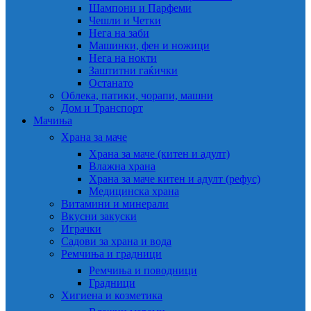
Шампони и Парфеми
Чешли и Четки
Нега на заби
Машинки, фен и ножици
Нега на нокти
Заштитни гаќички
Останато
Облека, патики, чорапи, машни
Дом и Транспорт
Мачиња
Храна за маче
Храна за маче (китен и адулт)
Влажна храна
Храна за маче китен и адулт (рефус)
Медицинска храна
Витамини и минерали
Вкусни закуски
Играчки
Садови за храна и вода
Ремчиња и градници
Ремчиња и поводници
Градници
Хигиена и козметика