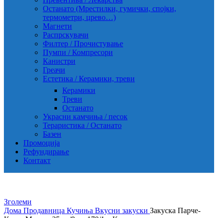
Останато (Мрестилки, гумички, спојки,
термометри, црево…)
Магнети
Распрскувачи
Филтер / Прочистување
Пумпи / Компресори
Канистри
Греачи
Естетика / Керамики, треви
Керамики
Треви
Останато
Украсни камчиња / песок
Тераристика / Останато
Базен
Промоција
Рефундирање
Контакт
Зголеми
Дома
Продавница
Кучиња
Вкусни закуски
Закуска Парче-