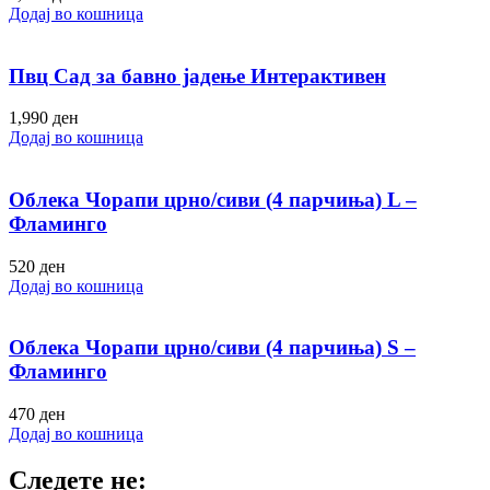
Додај во кошница
Пвц Сад за бавно јадење Интерактивен
1,990
ден
Додај во кошница
Облека Чорапи црно/сиви (4 парчиња) L –
Фламинго
520
ден
Додај во кошница
Облека Чорапи црно/сиви (4 парчиња) S –
Фламинго
470
ден
Додај во кошница
Следете не: