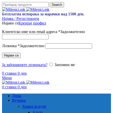
Search
Бесплатна испорака за нарачки над 1500 ден.
Најава / Регистрација
Најави се
Креирај профил
Клиентско име или email адреса
*
Задолжително
Лозинка
*
Задолжително
Најави се
Ја заборавивте лозинката?
Запомни ме
0
ставки
0
ден
Мени
0
ставки
0
ден
Дома
Кучиња
Храна за куче
Адулт