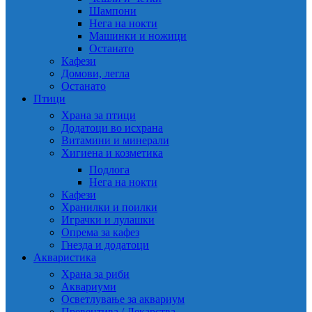
Шампони
Нега на нокти
Машинки и ножици
Останато
Кафези
Домови, легла
Останато
Птици
Храна за птици
Додатоци во исхрана
Витамини и минерали
Хигиена и козметика
Подлога
Нега на нокти
Кафези
Хранилки и поилки
Играчки и лулашки
Опрема за кафез
Гнезда и додатоци
Акваристика
Храна за риби
Аквариуми
Осветлување за аквариум
Превентива / Лекарства