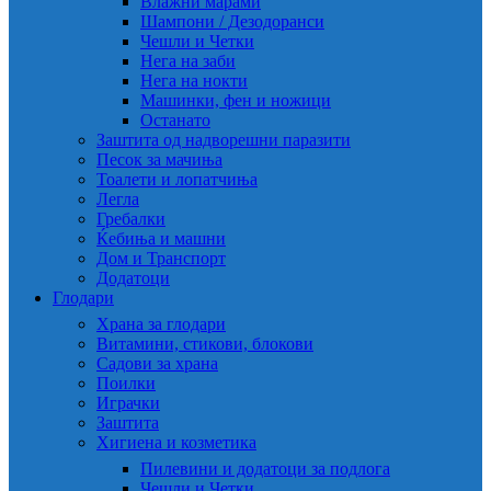
Влажни марами
Шампони / Дезодоранси
Чешли и Четки
Нега на заби
Нега на нокти
Машинки, фен и ножици
Останато
Заштита од надворешни паразити
Песок за мачиња
Тоалети и лопатчиња
Легла
Гребалки
Ќебиња и машни
Дом и Транспорт
Додатоци
Глодари
Храна за глодари
Витамини, стикови, блокови
Садови за храна
Поилки
Играчки
Заштита
Хигиена и козметика
Пилевини и додатоци за подлога
Чешли и Четки