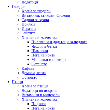
Додатоци
Глодари
Храна за глодари
Витамини, стикови, блокови
Садови за храна
Поилки
Играчки
Заштита
Хигиена и козметика
Пилевини и додатоци за подлога
Чешли и Четки
Шампони
Нега на нокти
Машинки и ножици
Останато
Кафези
Домови, легла
Останато
Птици
Храна за птици
Додатоци во исхрана
Витамини и минерали
Хигиена и козметика
Подлога
Нега на нокти