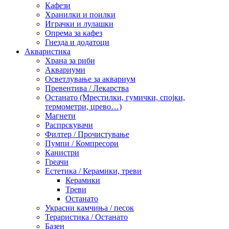
Кафези
Хранилки и поилки
Играчки и лулашки
Опрема за кафез
Гнезда и додатоци
Акваристика
Храна за риби
Аквариуми
Осветлување за аквариум
Превентива / Лекарства
Останато (Мрестилки, гумички, спојки,
термометри, црево…)
Магнети
Распрскувачи
Филтер / Прочистување
Пумпи / Компресори
Канистри
Греачи
Естетика / Керамики, треви
Керамики
Треви
Останато
Украсни камчиња / песок
Тераристика / Останато
Базен