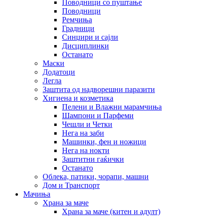
Поводници со пуштање
Поводници
Ремчиња
Градници
Синџири и сајли
Дисциплинки
Останато
Маски
Додатоци
Легла
Заштита од надворешни паразити
Хигиена и козметика
Пелени и Влажни марамчиња
Шампони и Парфеми
Чешли и Четки
Нега на заби
Машинки, фен и ножици
Нега на нокти
Заштитни гаќички
Останато
Облека, патики, чорапи, машни
Дом и Транспорт
Мачиња
Храна за маче
Храна за маче (китен и адулт)