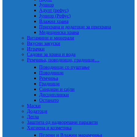
Јуниор
Адулт (рефус)
Јуниор (Рефус)
Влажна храна
Прихрана и додатоци за прихрана
Медицинска храна
Витамини и минерали
Вкусни закуски
Играчки
Садови за храна и вода
Ремчиња, поводници, градници…
Поводници со пуштање
Поводници
Ремчиња
Градници
Синџири и сајли
Дисциплинки
Останато
Маски
Додатоци
Легла
Заштита од надворешни паразити
Хигиена и козметика
Пелени и Влажни марамчиња