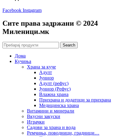
Facebook
Instagram
Сите права задржани © 2024
Mиленици.мк
Search
Дома
Кучиња
Храна за куче
Адулт
Јуниор
Адулт (рефус)
Јуниор (Рефус)
Влажна храна
Прихрана и додатоци за прихрана
Медицинска храна
Витамини и минерали
Вкусни закуски
Играчки
Садови за храна и вода
Ремчиња, поводници, градници…