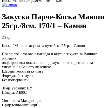
Коска Манши 25гр./8см. 170/1 – Камон
Закуска Парче-Коска Манши
25гр./8см. 170/1 – Камон
25
ден
Коска / Манши закуска за куче 8см./25гр. – Camon
Покрај тоа што ова е награда и вкусна закуска за Вашиот
миленик,
овој производ помага и во одржувањето на денталната
хигиена на Вашето милениче.
Шарени коски за кучиња.
Формула без глутен.
Без конзерванси.
Земја увозник: ЕУ
Шифра: АБ002
Увозник за Македонија:
Пријатели-миленици