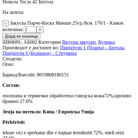
Никола Тесла 42 Битола
На залиха
Закуска Парче-Коска Манши 25гр./8см. 170/1 - Камон
количина
Додај во кошница
ШИФРА:
АБ002
Категории
Вкусни закуски
,
Кучиња
Производот е достапен во:
Пријатели 1 (Пошта) – Битола
,
Пријатели 6 (Болница) – Струмица
Сподели:
Опис
Баркод/Barcode: 8019808180151
Состав:
посипана и термички обработена говедска кожа72%,оризово
брашно 27.6%
Земја на потекло: Кина / Европска Унија
Përbërësit:
lekure vici e sperkatur dhe e trajtuar termikisht 72%, miell orizi