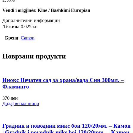
27.6%
Vendi i origjinës: Kine / Bashkimi Europian
Дополнителни информации
Тежина
0.025 кг
Бренд
Camon
Поврзани продукти
Инокс Печатен сад за храна/вода Син 300мл. –
Фламинго
370
ден
Додај во кошница
Градник и поводник микс бои 120/20мм. – Камон
| Gradnik i povodnik miks boi 120/20mm. – Kamon