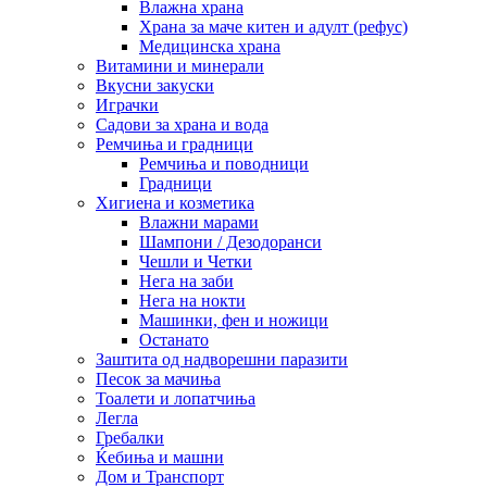
Влажна храна
Храна за маче китен и адулт (рефус)
Медицинска храна
Витамини и минерали
Вкусни закуски
Играчки
Садови за храна и вода
Ремчиња и градници
Ремчиња и поводници
Градници
Хигиена и козметика
Влажни марами
Шампони / Дезодоранси
Чешли и Четки
Нега на заби
Нега на нокти
Машинки, фен и ножици
Останато
Заштита од надворешни паразити
Песок за мачиња
Тоалети и лопатчиња
Легла
Гребалки
Ќебиња и машни
Дом и Транспорт