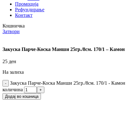
Промоција
Рефундирање
Контакт
Кошничка
Затвори
Закуска Парче-Коска Манши 25гр./8см. 170/1 – Камон
25
ден
На залиха
Закуска Парче-Коска Манши 25гр./8см. 170/1 - Камон
количина
Додај во кошница