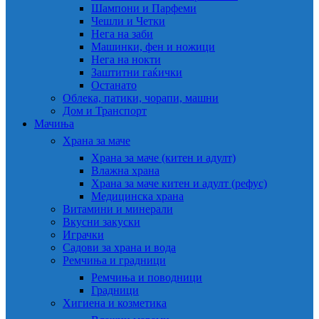
Шампони и Парфеми
Чешли и Четки
Нега на заби
Машинки, фен и ножици
Нега на нокти
Заштитни гаќички
Останато
Облека, патики, чорапи, машни
Дом и Транспорт
Мачиња
Храна за маче
Храна за маче (китен и адулт)
Влажна храна
Храна за маче китен и адулт (рефус)
Медицинска храна
Витамини и минерали
Вкусни закуски
Играчки
Садови за храна и вода
Ремчиња и градници
Ремчиња и поводници
Градници
Хигиена и козметика