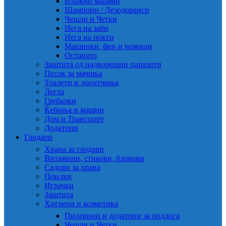
Влажни марами
Шампони / Дезодоранси
Чешли и Четки
Нега на заби
Нега на нокти
Машинки, фен и ножици
Останато
Заштита од надворешни паразити
Песок за мачиња
Тоалети и лопатчиња
Легла
Гребалки
Ќебиња и машни
Дом и Транспорт
Додатоци
Глодари
Храна за глодари
Витамини, стикови, блокови
Садови за храна
Поилки
Играчки
Заштита
Хигиена и козметика
Пилевини и додатоци за подлога
Чешли и Четки