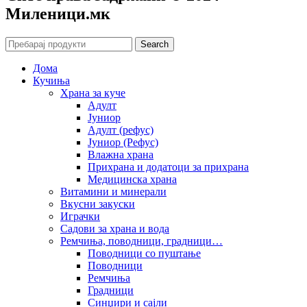
Mиленици.мк
Search
Дома
Кучиња
Храна за куче
Адулт
Јуниор
Адулт (рефус)
Јуниор (Рефус)
Влажна храна
Прихрана и додатоци за прихрана
Медицинска храна
Витамини и минерали
Вкусни закуски
Играчки
Садови за храна и вода
Ремчиња, поводници, градници…
Поводници со пуштање
Поводници
Ремчиња
Градници
Синџири и сајли