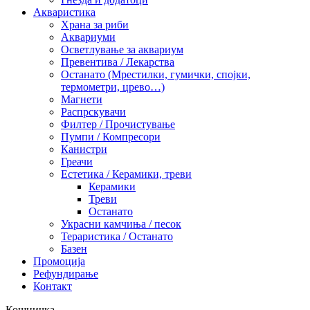
Акваристика
Храна за риби
Аквариуми
Осветлување за аквариум
Превентива / Лекарства
Останато (Мрестилки, гумички, спојки,
термометри, црево…)
Магнети
Распрскувачи
Филтер / Прочистување
Пумпи / Компресори
Канистри
Греачи
Естетика / Керамики, треви
Керамики
Треви
Останато
Украсни камчиња / песок
Тераристика / Останато
Базен
Промоција
Рефундирање
Контакт
Кошничка