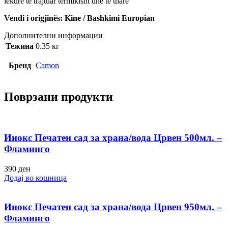
lekure te trajtuar termikisht dhe te thare
Vendi i origjinës: Kine / Bashkimi Europian
Дополнителни информации
Тежина
0.35 кг
Бренд
Camon
Поврзани продукти
Инокс Печатен сад за храна/вода Црвен 500мл. –
Фламинго
390
ден
Додај во кошница
Инокс Печатен сад за храна/вода Црвен 950мл. –
Фламинго