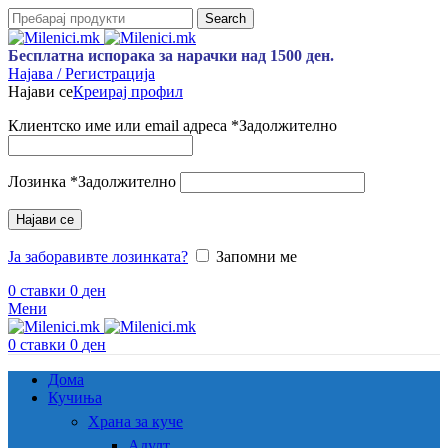
Search
Бесплатна испорака за нарачки над 1500 ден.
Најава / Регистрација
Најави се
Креирај профил
Клиентско име или email адреса
*
Задолжително
Лозинка
*
Задолжително
Најави се
Ја заборавивте лозинката?
Запомни ме
0
ставки
0
ден
Мени
0
ставки
0
ден
Дома
Кучиња
Храна за куче
Адулт