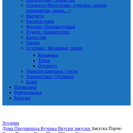
Останато (Мрестилки, гумички, спојки,
термометри, црево…)
Магнети
Распрскувачи
Филтер / Прочистување
Пумпи / Компресори
Канистри
Греачи
Естетика / Керамики, треви
Керамики
Треви
Останато
Украсни камчиња / песок
Тераристика / Останато
Базен
Промоција
Рефундирање
Контакт
Зголеми
Дома
Продавница
Кучиња
Вкусни закуски
Закуска Парче-