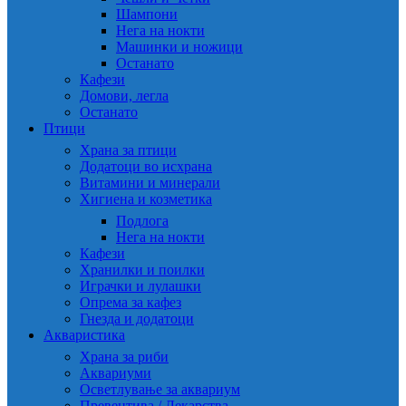
Шампони
Нега на нокти
Машинки и ножици
Останато
Кафези
Домови, легла
Останато
Птици
Храна за птици
Додатоци во исхрана
Витамини и минерали
Хигиена и козметика
Подлога
Нега на нокти
Кафези
Хранилки и поилки
Играчки и лулашки
Опрема за кафез
Гнезда и додатоци
Акваристика
Храна за риби
Аквариуми
Осветлување за аквариум
Превентива / Лекарства