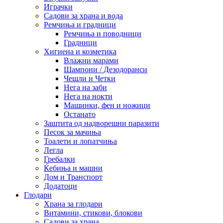
Играчки
Садови за храна и вода
Ремчиња и градници
Ремчиња и поводници
Градници
Хигиена и козметика
Влажни марами
Шампони / Дезодоранси
Чешли и Четки
Нега на заби
Нега на нокти
Машинки, фен и ножици
Останато
Заштита од надворешни паразити
Песок за мачиња
Тоалети и лопатчиња
Легла
Гребалки
Ќебиња и машни
Дом и Транспорт
Додатоци
Глодари
Храна за глодари
Витамини, стикови, блокови
Садови за храна