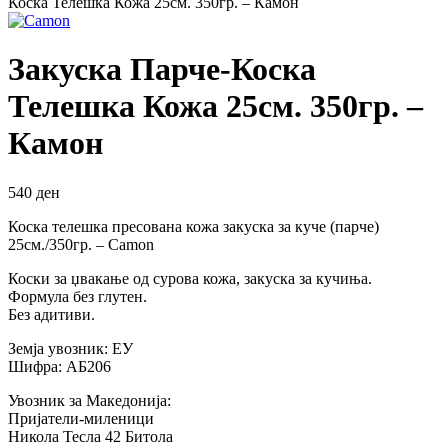
Коска Телешка Кожа 25см. 350гр. – Камон
Закуска Парче-Коска
Телешка Кожа 25см. 350гр. –
Камон
540
ден
Коска телешка пресована кожа закуска за куче (парче)
25см./350гр. – Camon
Коски за џвакање од сурова кожа, закуска за кучиња.
Формула без глутен.
Без адитиви.
Земја увозник: ЕУ
Шифра: АБ206
Увозник за Македонија:
Пријатели-миленици
Никола Тесла 42 Битола