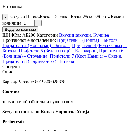
На залиха
Закуска Парче-Коска Телешка Кожа 25см. 350гр. - Камон
количина
Додај во кошница
ШИФРА:
АБ206
Категории
Вкусни закуски
,
Кучиња
Производот е достапен во:
Пријатели 1 (Пошта) – Битола
,
Пријатели 2 (Нов пазар) – Битола
,
Пријатели 3 (Бела чешма) –
Битола
,
Пријатели 5 (Зелен пазар) – Кавадарци
,
Пријатели 6
(Болница) – Струмица
,
Пријатели 7 (Крст Џамија) – Охрид
,
Пријатели 8 (Партизанска) - Битола
Сподели:
Опис
Баркод/Barcode: 8019808028378
Состав:
термички обработена и сушена кожа
Земја на потекло: Кина / Европска Унија
Përbërësit: