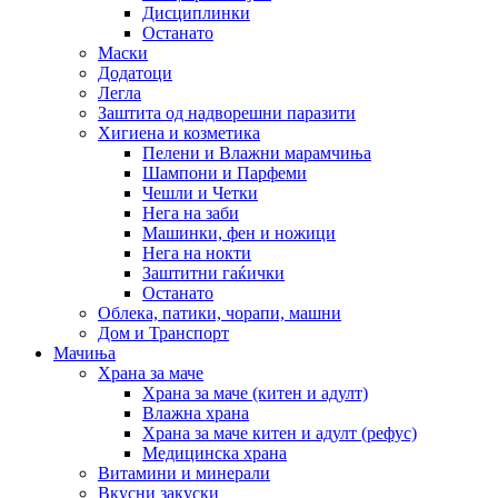
Дисциплинки
Останато
Маски
Додатоци
Легла
Заштита од надворешни паразити
Хигиена и козметика
Пелени и Влажни марамчиња
Шампони и Парфеми
Чешли и Четки
Нега на заби
Машинки, фен и ножици
Нега на нокти
Заштитни гаќички
Останато
Облека, патики, чорапи, машни
Дом и Транспорт
Мачиња
Храна за маче
Храна за маче (китен и адулт)
Влажна храна
Храна за маче китен и адулт (рефус)
Медицинска храна
Витамини и минерали
Вкусни закуски