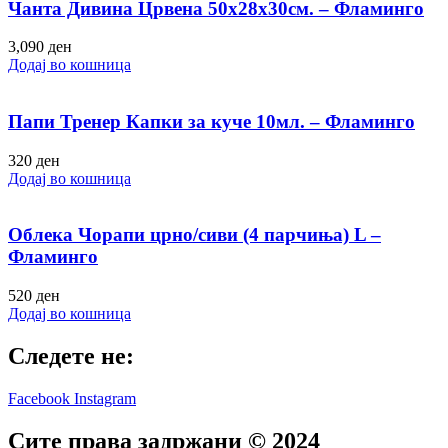
Чанта Дивина Црвена 50х28х30см. – Фламинго
3,090
ден
Додај во кошница
Папи Тренер Капки за куче 10мл. – Фламинго
320
ден
Додај во кошница
Облека Чорапи црно/сиви (4 парчиња) L –
Фламинго
520
ден
Додај во кошница
Следете не:
Facebook
Instagram
Сите права задржани © 2024