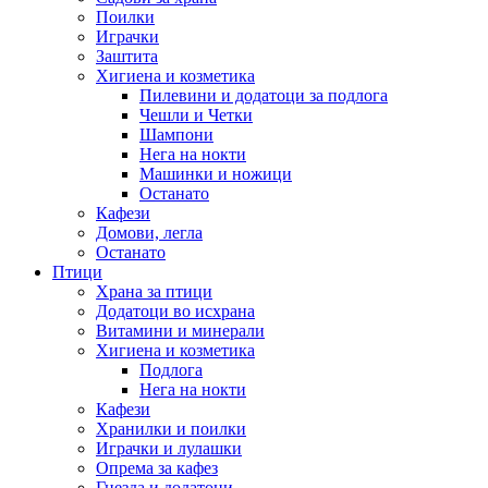
Поилки
Играчки
Заштита
Хигиена и козметика
Пилевини и додатоци за подлога
Чешли и Четки
Шампони
Нега на нокти
Машинки и ножици
Останато
Кафези
Домови, легла
Останато
Птици
Храна за птици
Додатоци во исхрана
Витамини и минерали
Хигиена и козметика
Подлога
Нега на нокти
Кафези
Хранилки и поилки
Играчки и лулашки
Опрема за кафез
Гнезда и додатоци