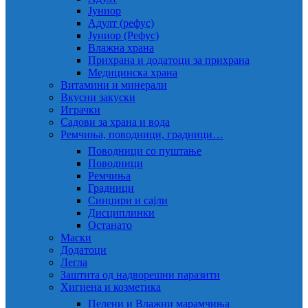
Јуниор
Адулт (рефус)
Јуниор (Рефус)
Влажна храна
Прихрана и додатоци за прихрана
Медицинска храна
Витамини и минерали
Вкусни закуски
Играчки
Садови за храна и вода
Ремчиња, поводници, градници…
Поводници со пуштање
Поводници
Ремчиња
Градници
Синџири и сајли
Дисциплинки
Останато
Маски
Додатоци
Легла
Заштита од надворешни паразити
Хигиена и козметика
Пелени и Влажни марамчиња