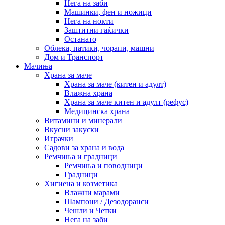
Нега на заби
Машинки, фен и ножици
Нега на нокти
Заштитни гаќички
Останато
Облека, патики, чорапи, машни
Дом и Транспорт
Мачиња
Храна за маче
Храна за маче (китен и адулт)
Влажна храна
Храна за маче китен и адулт (рефус)
Медицинска храна
Витамини и минерали
Вкусни закуски
Играчки
Садови за храна и вода
Ремчиња и градници
Ремчиња и поводници
Градници
Хигиена и козметика
Влажни марами
Шампони / Дезодоранси
Чешли и Четки
Нега на заби