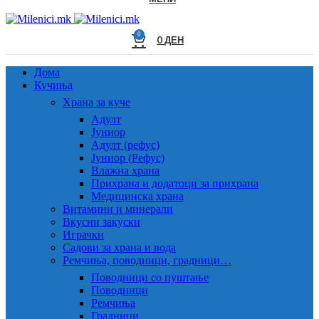
0
0
ДЕН
Дома
Кучиња
Храна за куче
Адулт
Јуниор
Адулт (рефус)
Јуниор (Рефус)
Влажна храна
Прихрана и додатоци за прихрана
Медицинска храна
Витамини и минерали
Вкусни закуски
Играчки
Садови за храна и вода
Ремчиња, поводници, градници…
Поводници со пуштање
Поводници
Ремчиња
Градници