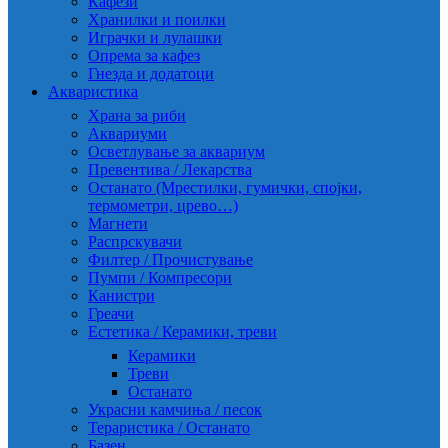
Кафези
Хранилки и поилки
Играчки и лулашки
Опрема за кафез
Гнезда и додатоци
Акваристика
Храна за риби
Аквариуми
Осветлување за аквариум
Превентива / Лекарства
Останато (Мрестилки, гумички, спојки,
термометри, црево…)
Магнети
Распрскувачи
Филтер / Прочистување
Пумпи / Компресори
Канистри
Греачи
Естетика / Керамики, треви
Керамики
Треви
Останато
Украсни камчиња / песок
Тераристика / Останато
Базен