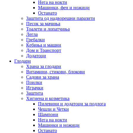
Нега на нокти
Машинки, фен и ножици
Останато
Заштита од надворешни паразити
Песок за мачиња
Тоалети и лопатчиња
Легла
Гребалки
Ќебиња и машни
Дом и Транспорт
Додатоци
Глодари
Храна за глодари
Витамини, стикови, блокови
Садови за храна
Поилки
Играчки
Заштита
Хигиена и козметика
Пилевини и додатоци за подлога
Чешли и Четки
Шампони
Нега на нокти
Машинки и ножици
Останато