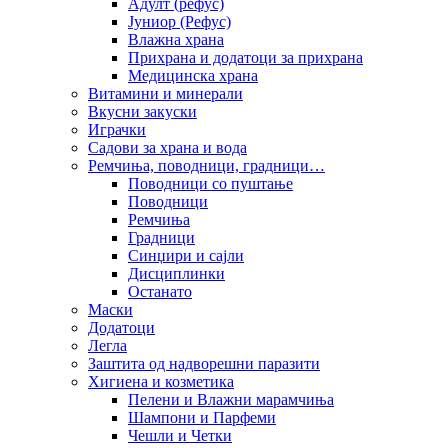
Адулт (рефус)
Јуниор (Рефус)
Влажна храна
Прихрана и додатоци за прихрана
Медицинска храна
Витамини и минерали
Вкусни закуски
Играчки
Садови за храна и вода
Ремчиња, поводници, градници…
Поводници со пуштање
Поводници
Ремчиња
Градници
Синџири и сајли
Дисциплинки
Останато
Маски
Додатоци
Легла
Заштита од надворешни паразити
Хигиена и козметика
Пелени и Влажни марамчиња
Шампони и Парфеми
Чешли и Четки