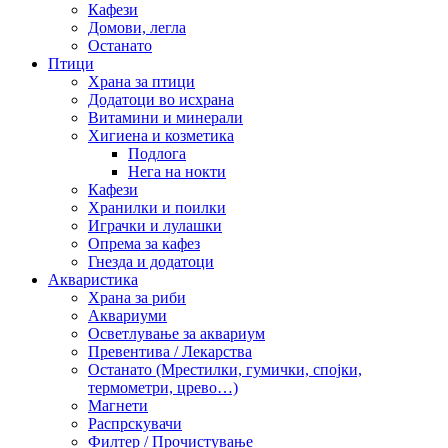
Кафези
Домови, легла
Останато
Птици
Храна за птици
Додатоци во исхрана
Витамини и минерали
Хигиена и козметика
Подлога
Нега на нокти
Кафези
Хранилки и поилки
Играчки и лулашки
Опрема за кафез
Гнезда и додатоци
Акваристика
Храна за риби
Аквариуми
Осветлување за аквариум
Превентива / Лекарства
Останато (Мрестилки, гумички, спојки,
термометри, црево…)
Магнети
Распрскувачи
Филтер / Прочистување