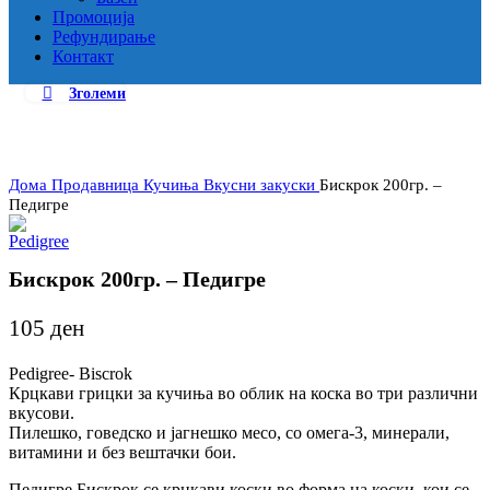
Промоција
Рефундирање
Контакт
Зголеми
Дома
Продавница
Кучиња
Вкусни закуски
Бискрок 200гр. –
Педигре
Бискрок 200гр. – Педигре
105
ден
Pedigree- Biscrok
Крцкави грицки за кучиња во облик на коска во три различни
вкусови.
Пилешко, говедско и јагнешко месо, со омега-3, минерали,
витамини и без вештачки бои.
Педигре Бискрок се крцкави коски во форма на коски, кои се