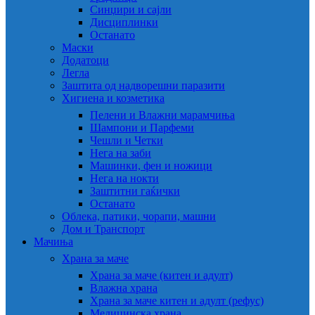
Синџири и сајли
Дисциплинки
Останато
Маски
Додатоци
Легла
Заштита од надворешни паразити
Хигиена и козметика
Пелени и Влажни марамчиња
Шампони и Парфеми
Чешли и Четки
Нега на заби
Машинки, фен и ножици
Нега на нокти
Заштитни гаќички
Останато
Облека, патики, чорапи, машни
Дом и Транспорт
Мачиња
Храна за маче
Храна за маче (китен и адулт)
Влажна храна
Храна за маче китен и адулт (рефус)
Медицинска храна