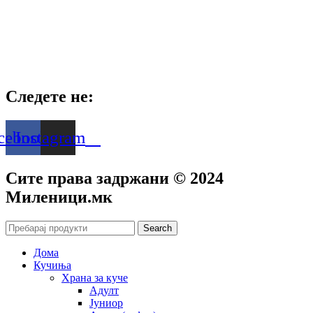
Следете не:
cebook
Instagram
Сите права задржани © 2024
Mиленици.мк
Search
Дома
Кучиња
Храна за куче
Адулт
Јуниор