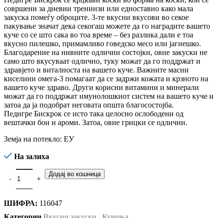
совршени за дневни тренинзи или едноставно како мала
закуска помеѓу оброците. 3-те вкусни вкусови во секое
пакување значат дека секогаш можете да го наградите вашето
куче со се што сака во тоа време – без разлика дали е тоа
вкусно пилешко, примамливо говедско месо или јагнешко.
Благодарение на нивните одлични состојки, овие закуски не
само што вкусуваат одлично, туку можат да го поддржат и
здравјето и виталноста на вашето куче. Важните масни
киселини омега-3 помагаат да се задржи кожата и крзното на
вашето куче здраво. Други корисни витамини и минерали
можат да го поддржат имунолошкиот систем на вашето куче и
затоа да ја подобрат неговата општа благосостојба.
Педигре Бискрок се исто така целосно ослободени од
вештачки бои и ароми. Затоа, овие грицки се одлични.
Земја на потекло: ЕУ
На залиха
Додај во кошница
ШИФРА:
116047
Категории
Вкусни закуски
,
Кучиња