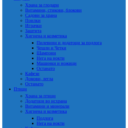
Храна за глодари
Витамини, стикови, блокови
Садови за храна
Поилки
Играчки
Заштита
Хигиена и козметика
Пилевини и додатоци за подлога
Чешли и Четки
Шампони
Нега на нокти
Машинки и ножици
Останато
Кафези
Домови, легла
Останато
Птици
Храна за птици
Додатоци во исхрана
Витамини и минерали
Хигиена и козметика
Подлога
Нега на нокти