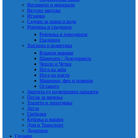
Витамини и минерали
Вкусни закуски
Играчки
Садови за храна и вода
Ремчиња и градници
Ремчиња и поводници
Градници
Хигиена и козметика
Влажни марами
Шампони / Дезодоранси
Чешли и Четки
Нега на заби
Нега на нокти
Машинки, фен и ножици
Останато
Заштита од надворешни паразити
Песок за мачиња
Тоалети и лопатчиња
Легла
Гребалки
Ќебиња и машни
Дом и Транспорт
Додатоци
Глодари