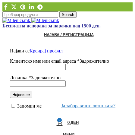
Search
Бесплатна испорака за нарачки над 1500 ден.
НАЈАВА / РЕГИСТРАЦИЈА
Најави се
Креирај профил
Клиентско име или email адреса
*
Задолжително
Лозинка
*
Задолжително
Најави се
Ја заборавивте лозинката?
Запомни ме
0
0
ДЕН
МЕНИ